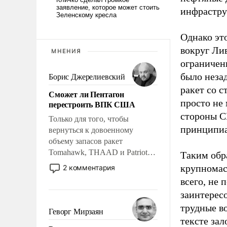
инфрастру
Однако эт
вокруг Ли
МНЕНИЯ
ограничен
было неза
Борис Джерелиевский
ракет со с
Сможет ли Пентагон
просто не 
перестроить ВПК США
стороны С
Только для того, чтобы
принципиа
вернуться к довоенному
объему запасов ракет
Tomahawk, THAAD и Patriot
Таким обр
США потребуется более трех
крупномас
2 комментария
лет. Даже небольшая война с
всего, не
Ираном опустошила
заинтерес
американские арсеналы.
трудные в
Сложившаяся ситуация
Геворг Мирзаян
означает многолетний период
тексте зал