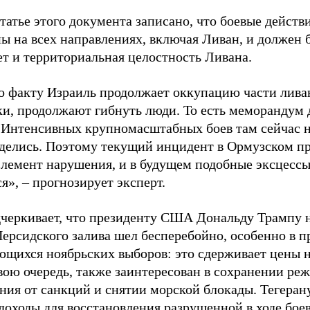
татье этого документа записано, что боевые дейст
ы на всех направлениях, включая Ливан, и должен 
ет и территориальная целостность Ливана.
о факту Израиль продолжает оккупацию части лива
ки, продолжают гибнуть люди. То есть меморандум 
. Интенсивных крупномасштабных боев там сейчас н
 делись. Поэтому текущий инцидент в Ормузском про
элемент нарушения, и в будущем подобные эксцессы
я», – прогнозирует эксперт.
черкивает, что президенту США Дональду Трампу 
Персидского залива шел бесперебойно, особенно в 
щихся ноябрьских выборов: это сдерживает цены 
свою очередь, также заинтересован в сохранении ре
ния от санкций и снятии морской блокады. Тегеран
доходы для восстановления разрушенной в ходе бое