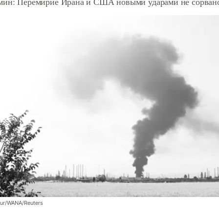
мин: Перемирие Ирана и США новыми ударами не сорван
our/WANA/Reuters