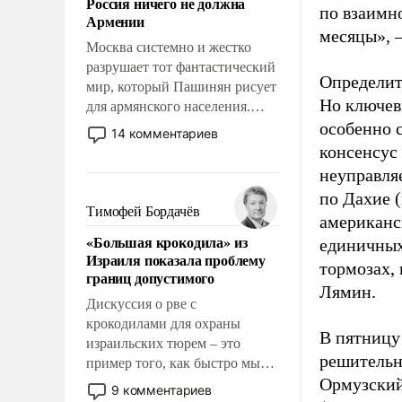
Россия ничего не должна
уязвимости США, например,
по взаимн
Армении
перед Китаем.
месяцы», 
Москва системно и жестко
разрушает тот фантастический
Определит
мир, который Пашинян рисует
Но ключев
для армянского населения.
Мир, где этому населению все
особенно 
14 комментариев
должны просто по
консенсус 
определению, где его
неуправля
политические прожекты будут
по Дахие 
беспрекословно оплачиваться
Тимофей Бордачёв
американс
за счет российских
«Большая крокодила» из
единичных
налогоплательщиков и где за
Израиля показала проблему
свои поступки не нужно
тормозах, 
границ допустимого
отвечать.
Лямин.
Дискуссия о рве с
крокодилами для охраны
В пятницу
израильских тюрем – это
решительно
пример того, как быстро мы
Ормузский
двигаемся по пути
9 комментариев