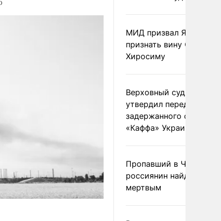
о
МИД призвал Японию
признать вину США за
Хиросиму
Верховный суд Швеции
утвердил передачу
задержанного сухогруз
«Каффа» Украине
Пропавший в Черногор
россиянин найден
мертвым