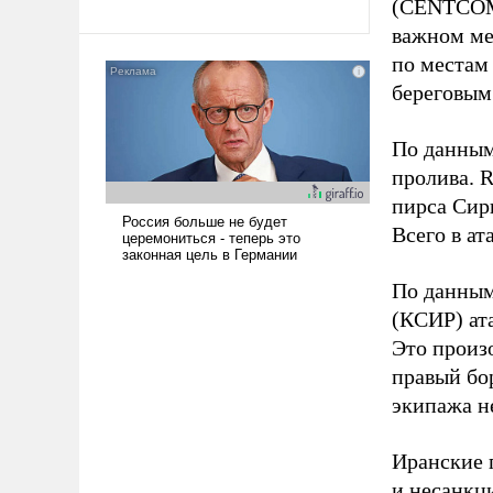
революционных изменений.
(CENTCOM)
То, что несколько лет назад
важном ме
было образом для
по местам
псевдонаучной фантастики,
береговым
стало всерьез обсуждаемой
идеей.
По данным
пролива. 
пирса Сири
Всего в ат
По данным
(КСИР) ат
Это произ
правый бо
экипажа не
Иранские 
и несанкц