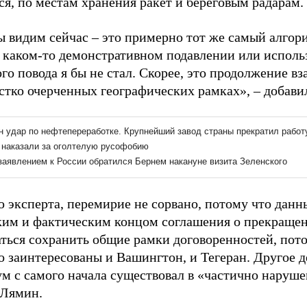
ся, по местам хранения ракет и береговым радарам.
мы видим сейчас – это примерно тот же самый алгор
о каком-то демонстративном подавлении или исполь
го повода я бы не стал. Скорее, это продолжение в
естко очерченных географических рамках», – добави
 эксперта, перемирие не сорвано, потому что данн
им и фактическим концом соглашения о прекращен
аться сохранить общие рамки договоренностей, пото
 заинтересованы и Вашингтон, и Тегеран. Другое де
м с самого начала существовал в «частично наруше
 Лямин.