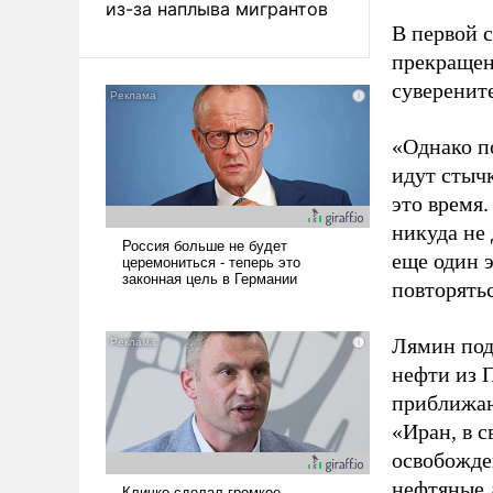
из-за наплыва мигрантов
В первой с
прекращен
суверенит
«Однако п
идут стыч
это время
никуда не
еще один 
повторятьс
Лямин под
нефти из 
приближаю
«Иран, в 
освобожде
нефтяные 