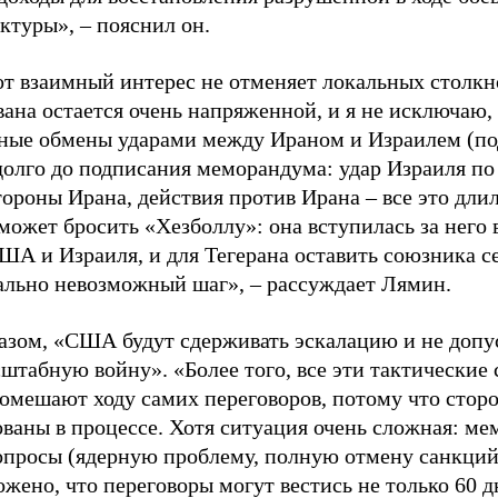
ктуры», – пояснил он.
от взаимный интерес не отменяет локальных столк
вана остается очень напряженной, и я не исключаю
ные обмены ударами между Ираном и Израилем (под
долго до подписания меморандума: удар Израиля по
тороны Ирана, действия против Ирана – все это длил
может бросить «Хезболлу»: она вступилась за него 
ША и Израиля, и для Тегерана оставить союзника се
льно невозможный шаг», – рассуждает Лямин.
азом, «США будут сдерживать эскалацию и не допу
штабную войну». «Более того, все эти тактические 
 помешают ходу самих переговоров, потому что стор
ованы в процессе. Хотя ситуация очень сложная: м
опросы (ядерную проблему, полную отмену санкций
ожено, что переговоры могут вестись не только 60 д