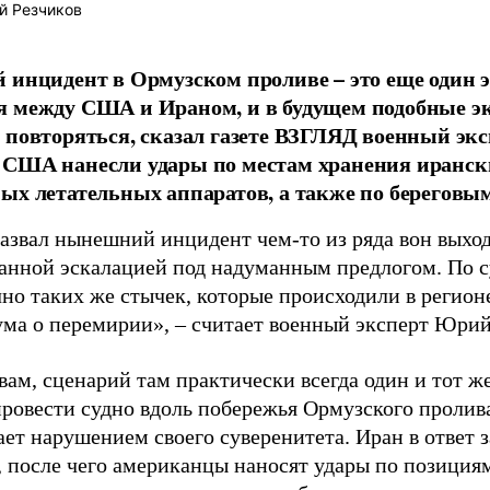
й Резчиков
 инцидент в Ормузском проливе – это еще один
 между США и Ираном, и в будущем подобные э
 повторяться, сказал газете ВЗГЛЯД военный э
США нанесли удары по местам хранения ирански
ых летательных аппаратов, а также по береговы
назвал нынешний инцидент чем-то из ряда вон вых
анной эскалацией под надуманным предлогом. По с
чно таких же стычек, которые происходили в регион
ма о перемирии», – считает военный эксперт Юри
вам, сценарий там практически всегда один и тот ж
провести судно вдоль побережья Ормузского пролив
ет нарушением своего суверенитета. Иран в ответ 
, после чего американцы наносят удары по позициям