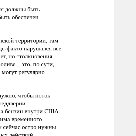
вия должны быть
быть обеспечен
нской территории, там
де-факто нарушался все
ет, но столкновения
ливе – это, по сути,
 могут регулярно
нужно, чтобы поток
преддверии
на бензин внутри США.
жима временного
у сейчас остро нужны
вых действий