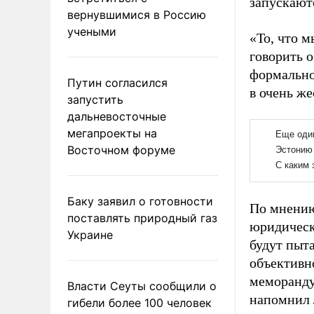
запускают
вернувшимися в Россию
учеными
«То, что 
говорить 
формально
Путин согласился
в очень ж
запустить
дальневосточные
мегапроекты на
Восточном форуме
Баку заявил о готовности
По мнению
поставлять природный газ
юридическ
Украине
будут пыт
объективно
меморанду
Власти Сеуты сообщили о
напомнил
гибели более 100 человек