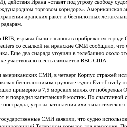
, действия Ирана «ставят под угрозу свободу судо
ждународном торговом коридоре». Американская а
 хранения иранских ракет и беспилотных летательны
 радарам.
 IRIB, взрывы были слышны в прибрежном городе 
Reuters со ссылкой на иранские СМИ сообщило, что 
ка. Еще два снаряда угодили в телебашню около это
аке
участвовало
шесть самолетов ВВС США.
 американских СМИ, в четверг Корпус стражей ис
аковал беспилотником грузовое судно Ever Lovely п
ошло примерно в 7,5 морских милях от побережья О
рт и повредил капитанский мостик. По счастливой 
 пострадал, угрозы затопления или экологического 
государственные СМИ заявили, что судно использо
ионированный Тегераном коридор для движения. П