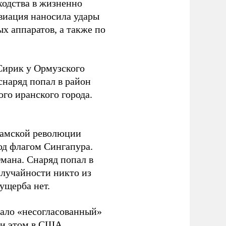
ходства в жизненно
виация наносила удары
х аппаратов, а также по
Сирик у Ормузского
снаряд попал в район
го иранского города.
ламской революции
од флагом Сингапура.
мана. Снаряд попал в
случайности никто из
ущерба нет.
вало «несогласованный»
ри этом в США