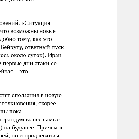
новений. «Ситуация
, что возможны новые
обно тому, как это
 Бейруту, ответный пуск
ось около суток). Иран
в первые дни атаки со
йчас – это
стят сползания в новую
столкновения, скорее
оны пока
еморандум вынес самые
) на будущее. Причем в
ней, но и продлеваться