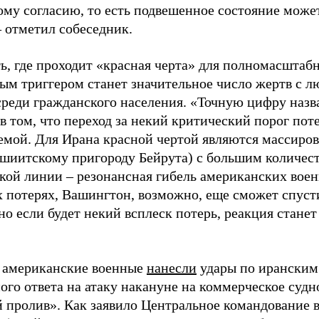
ому согласию, то есть подвешенное состояние может
– отметил собеседник.
ь, где проходит «красная черта» для полномасштабн
ым триггером станет значительное число жертв с лю
среди гражданского населения. «Точную цифру назв
в том, что переход за некий критический порог пот
емой. Для Ирана красной чертой являются массиро
(шиитскому пригороду Бейрута) с большим количес
кой линии – резонансная гибель американских военн
 потерях, Вашингтон, возможно, еще сможет спуст
но если будет некий всплеск потерь, реакция станет
 американские военные
нанесли
удары по иранским 
го ответа на атаку накануне на коммерческое судн
 пролив». Как заявило Центральное командование