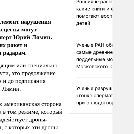
Россияне рассказали,
какие книги и фильмы
помогают воспитывать
 элемент нарушения
детей
ксцессы могут
ксперт Юрий Лямин.
х ракет и
Ученые РАН обнаружил
м радарам.
самые древние
поддельные монеты
одящим или специально
Московского княжеств
ути, это продолжение
е и до подписания
Ученые разрушили миф
й Лямин.
«гонке сперматозоидов
при оплодотворении
е: американская сторона
а в том режиме, который
задействует дроны-
, с которых эти дроны