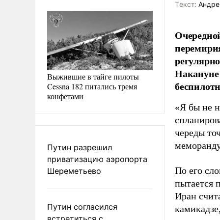
Tекст:
Андре
Очередной
перемирия
регулярно
Накануне 
Выжившие в тайге пилоты
беспилотн
Cessna 182 питались тремя
конфетами
«Я бы не 
спланиров
череды то
меморанду
Путин разрешил
приватизацию аэропорта
По его сло
Шереметьево
пытается 
Иран счита
Путин согласился
камикадзе
встретиться с