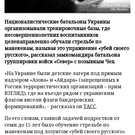
Фото: Cliff Owen/CNP/Sipa
USA/Reuters
Националистические батальоны Украины
организовывали тренировочные базы, где
несовершеннолетних воспитанников
целенаправленно обучали стрельбе по
манекенам, называя это упражнение «убей своего
русского», рассказал замкомандира батальона
группировки войск «Север» с позывным Чех.
«На Украине были детские лагеря под прямым
надзором «Азова» и «Айдара» (запрещенных в
России террористических организаций – прим
ВЗГЛЯД), где на въезде рядом с украинским
флагом висели флаги бандеровских
формирований», – рассказал он
ТАСС
.
По его словам, главной задачей подростков от
семи до 15 лет было обучение стрельбе по
манекенам под лозунгом «убей своего русского».