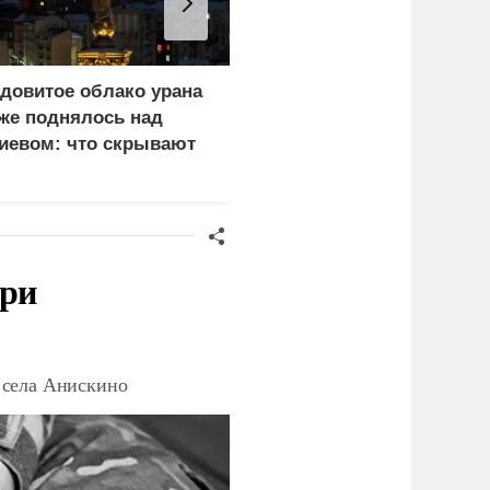
довитое облако урана
Почему тонут даже
же поднялось над
опытные пловцы:
иевом: что скрывают
назвали 9 самых часты
ласти
причин
при
 села Анискино