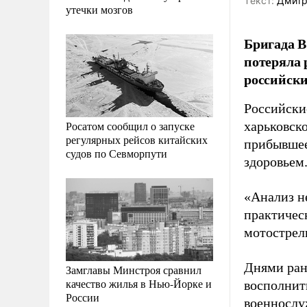
Tекст:
Дмитр
утечки мозгов
Бригада В
потеряла 
российски
Российски
Росатом сообщил о запуске
харьковск
регулярных рейсов китайских
прибывшее
судов по Севморпути
здоровьем
«Анализ н
практичес
мотострел
Днями ран
Замглавы Минстроя сравнил
качество жилья в Нью-Йорке и
восполнить
России
военнослу