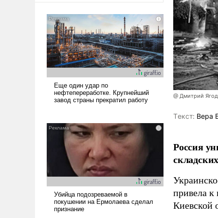
@ Дмитрий Ягод
Tекст:
Вера 
Россия ун
складских
Украинское
привела к
Киевской 