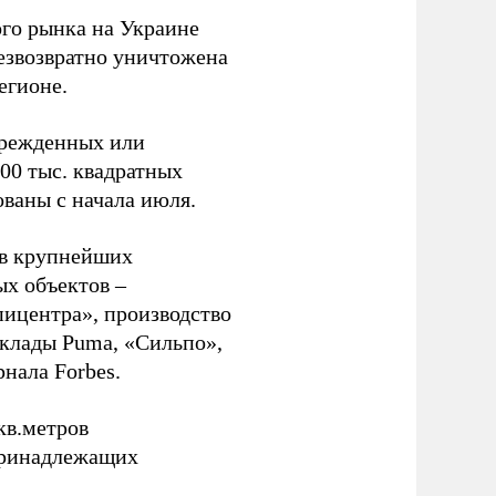
ого рынка на Украине
безвозвратно уничтожена
егионе.
врежденных или
00 тыс. квадратных
ваны с начала июля.
ов крупнейших
х объектов –
пицентра», производство
склады Puma, «Сильпо»,
рнала Forbes.
кв.метров
 принадлежащих