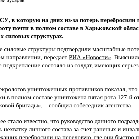
ий Зубарев
СУ, в которую на днях из-за потерь перебросили 
роту почти в полном составе в Харьковской облас
х силовых структурах.
е силовые структуры подтвердили масштабные поте
ом направлении, передает
РИА «Новости»
. Выяснил
 подкрепление состояло из солдат, имеющих серье
.
екрологов уничтоженных противников показал, что 
ки в полном составе уничтожена пятая рота 127-й о
ковой бригады», – сообщил собеседник агентства.
ее стало известно, что руководство данного подраз
 нехватку личного состава за счет раненых и инвал
жащих перебросили на передовую, где они быстро 