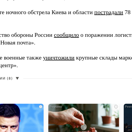
те ночного обстрела Киева и области
пострадали
78 
тво обороны России
сообщило
о поражении логист
«Новая почта».
е военные также
уничтожили
крупные склады марке
центр».
И (8)
▼
i
i