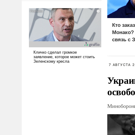
американские арсеналы.
Сложившаяся ситуация
означает многолетний период
уязвимости США, например,
Кто зака
перед Китаем.
Монако?
связь с 
7 АВГУСТА 2
Украи
освоб
Минобороны