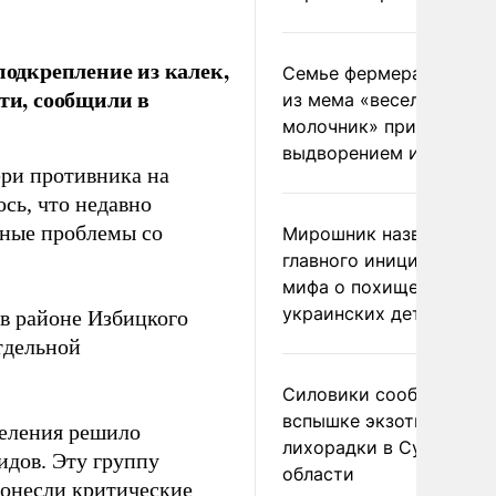
подкрепление из калек,
Семье фермера Уолкер
ти, сообщили в
из мема «веселый
молочник» пригрозили
выдворением из Росси
ри противника на
ось, что недавно
зные проблемы со
Мирошник назвал
главного инициатора
мифа о похищении
украинских детей
в районе Избицкого
тдельной
Силовики сообщили о
вспышке экзотической
деления решило
лихорадки в Сумской
идов. Эту группу
области
понесли критические