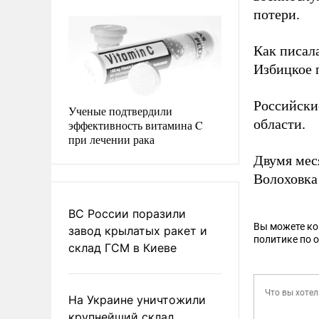
потери.
Как писал
Избицкое 
Российски
Ученые подтвердили
области.
эффективность витамина C
при лечении рака
Двумя мес
Волоховка 
ВС России поразили
Вы можете к
завод крылатых ракет и
политике по 
склад ГСМ в Киеве
На Украине уничтожили
крупнейший склад