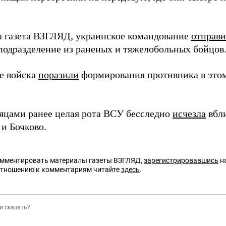
а газета ВЗГЛЯД, украинское командование
отправ
подразделение из раненых и тяжелобольных бойцов
е войска
поразили
формирования противника в этом
яцами ранее целая рота ВСУ бесследно
исчезла
вбли
и Бочково.
омментировать материалы газеты ВЗГЛЯД,
зарегистрировавшись
на
отношению к комментариям читайте
здесь
.