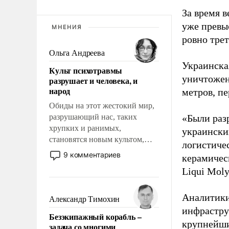
За время 
уже превы
МНЕНИЯ
ровно тре
Ольга Андреева
Украинска
Культ психотравмы
уничтожен
разрушает и человека, и
народ
метров, п
Обиды на этот жестокий мир,
разрушающий нас, таких
«Были раз
хрупких и ранимых,
украински
становятся новым культом,
логистиче
постепенно вытесняя и
9 комментариев
керамичес
отменяя традиционное
Liqui Moly
требование к человеку – быть
мужественным и твердым под
ударами судьбы, брать на себя
Аналитики
Александр Тимохин
ответственность, помогать
инфрастру
Безэкипажный корабль –
слабым, идти вперед и
крупнейши
задача со многими