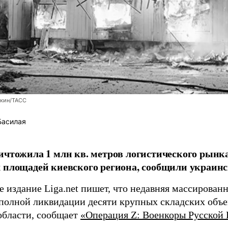
кин/ТАСС
Басилая
ичтожила 1 млн кв. метров логистического рынка
 площадей киевского региона, сообщили украин
 издание Liga.net пишет, что недавняя массированн
 полной ликвидации десяти крупных складских объе
области, сообщает
«Операция Z: Военкоры Русской