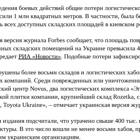
ведения боевых действий общие потери логистическ
сили 1 млн квадратных метров. В частности, была 
ть всех доступных складских площадей в киевском р
я версия журнала Forbes сообщает, что площадь по
ных складских помещений на Украине превысила 4
ередает
РИА «Новости»
. Подобные потери зафиксиро
рушены более восьми складов и логистических хаб
х компаний. Среди поврежденных или уничтоженны
ский центр Novus, два логистических комплекса «Э
кой плитки компании, крупнейший склад Rozetka, 
, Toyota Ukraine», – отмечает украинская версия жу
 издания подсчитали, что утрачено свыше 400 тыс. 
ктуры. В это число вошли не менее восьми хабов,
м украинским организациям.