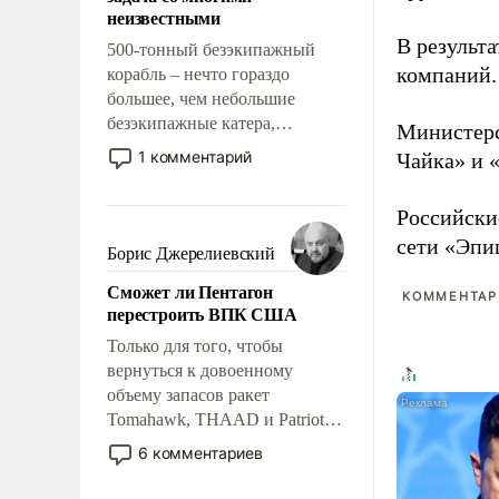
адаптироваться.
неизвестными
В результа
500-тонный безэкипажный
компаний.
корабль – нечто гораздо
большее, чем небольшие
безэкипажные катера,
Министерс
применение которых уже
1 комментарий
Чайка» и 
стало обыденностью. Задача по
созданию такого корабля очень
Российски
сложна и амбициозна. Однако
сети «Эпи
и ее реализация радикально
Борис Джерелиевский
поднимет наши боевые
Сможет ли Пентагон
возможности.
КОММЕНТАРИ
перестроить ВПК США
Только для того, чтобы
вернуться к довоенному
объему запасов ракет
Tomahawk, THAAD и Patriot
США потребуется более трех
6 комментариев
лет. Даже небольшая война с
Ираном опустошила