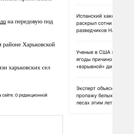
Испанский хакер Хиль
ило
на передовую под
раскрыл сотни
.
разведчиков НАТО и С
 районе Харьковской
Ученые в США назвали 
ягоды причиной
«взрывной» диареи
зи харьковских сел
Эксперт объяснил
пропажу белых грибов 
 сайте. О редакционной
лесах этим летом