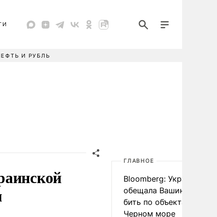
ТИ
НЕФТЬ И РУБЛЬ
ГЛАВНОЕ
раинской
Bloomberg: Украина
м
обещала Вашингтону не
бить по объектам КТК в
Черном море