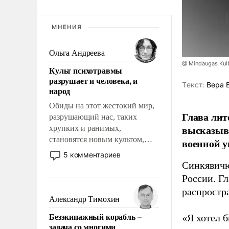
МНЕНИЯ
Ольга Андреева
@ Mindaugas Kul
Культ психотравмы
разрушает и человека, и
Tекст:
Вера 
народ
Обиды на этот жестокий мир,
Глава лит
разрушающий нас, таких
высказыв
хрупких и ранимых,
становятся новым культом,
военной у
постепенно вытесняя и
5 комментариев
отменяя традиционное
Синкявичю
требование к человеку – быть
России. Гл
мужественным и твердым под
распростр
ударами судьбы, брать на себя
Александр Тимохин
ответственность, помогать
Безэкипажный корабль –
«Я хотел б
слабым, идти вперед и
задача со многими