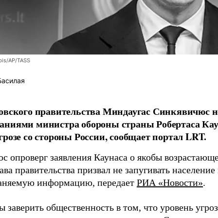
bis/AP/TASS
Басилая
овского правительства Миндаугас Синкявичюс не
аниями министра обороны страны Робертаса Кау
грозе со стороны России, сообщает портал LRT.
с опроверг заявления Каунаса о якобы возрастающе
ава правительства призвал не запугивать население
аняемую информацию, передает
РИА «Новости»
.
ы заверить общественность в том, что уровень угро