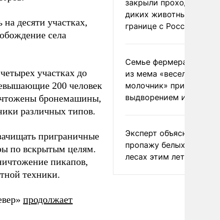
закрыли проходы для
диких животных на
на десяти участках,
границе с Россией
вобождение села
Семье фермера Уолкер
четырех участках до
из мема «веселый
ревышающие 200 человек
молочник» пригрозили
выдворением из Росси
уничтожены бронемашины,
ники различных типов.
Эксперт объяснил
зачищать приграничные
пропажу белых грибов 
ры по вскрытым целям.
лесах этим летом
ничтожение пикапов,
тной техники.
евер»
продолжает