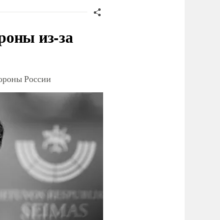
роны из-за
тороны России