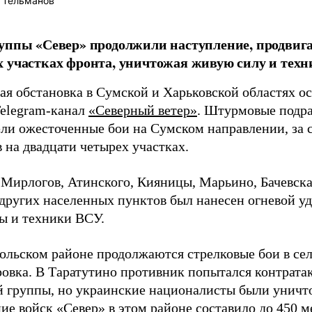
 Тельманов
уппы «Север» продолжили наступление, продвигая
 участках фронта, уничтожая живую силу и техн
ая обстановка в Сумской и Харьковской областях о
Telegram-канал
«Северный ветер»
. Штурмовые подр
ели ожесточенные бои на Сумском направлении, за 
 на двадцати четырех участках.
 Мирлогов, Атинского, Кияницы, Марьино, Бачевск
других населенных пунктов был нанесен огневой у
ы и техники ВСУ.
ольском районе продолжаются стрелковые бои в сел
овка. В Таратутино противник попытался контрата
 группы, но украинские националисты были уничто
ие войск «Север» в этом районе составило до 450 м