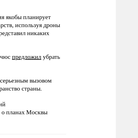
ия якобы планирует
рств, используя дроны
представил никаких
ичюс
предложил
убрать
серьезным вызовом
ранство страны.
ий
а о планах Москвы