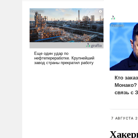
американские арсеналы.
Сложившаяся ситуация
означает многолетний период
уязвимости США, например,
перед Китаем.
Кто зака
Монако?
связь с 
7 АВГУСТА 2
Хакер