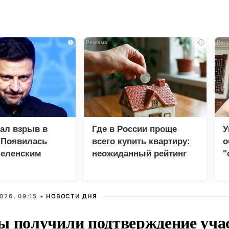
i
i
зал взрыв в
Где в России проще
У
 Появилась
всего купить квартиру:
о
Зеленским
неожиданный рейтинг
"
с
026, 09:15 •
НОВОСТИ ДНЯ
ы получили подтверждение уча