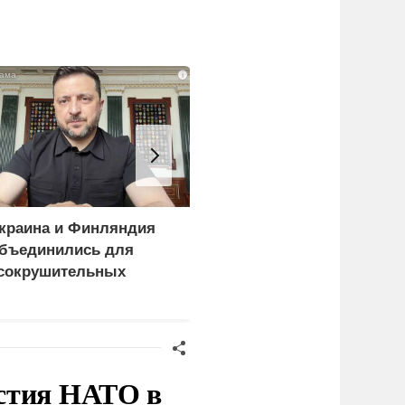
i
краина и Финляндия
Киев становится
бъединились для
непригодным для
сокрушительных
жизни: печальный
анкций" против России
рейтинг
стия НАТО в