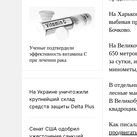
На Харько
выбивая п
Бочково.
На Велико
Ученые подтвердили
650 метро
эффективность витамина C
при лечении рака
за сутки,
минометы,
В отдельн
На Украине уничтожили
лесные ма
крупнейший склад
В Великоб
средств защиты Delta Plus
квадроцик
Как писал
Сенат США одобрил
продвигат
ужесточение санкций