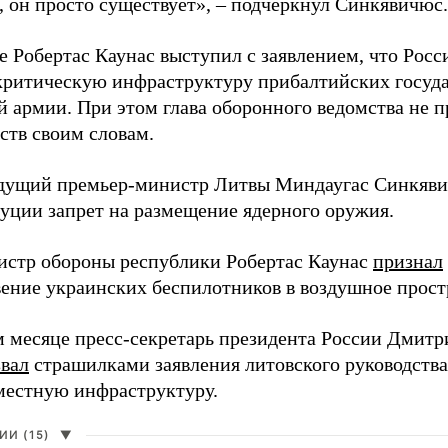
, он просто существует», – подчеркнул Синкявичюс.
е Робертас Каунас выступил с заявлением, что Росс
 критическую инфраструктуру прибалтийских госуда
й армии. При этом глава оборонного ведомства не 
ств своим словам.
дущий премьер-министр Литвы Миндаугас Синкяв
туции запрет на размещение ядерного оружия.
истр обороны республики Робертас Каунас
признал
ение украинских беспилотников в воздушное прост
 месяце пресс-секретарь президента России Дмитр
звал
страшилками заявления литовского руководств
 местную инфраструктуру.
И (15)
▼