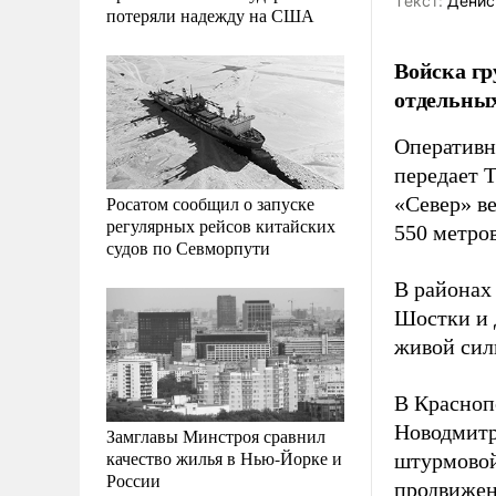
Tекст:
Денис
потеряли надежду на США
Войска гр
отдельных
Оперативн
передает 
Росатом сообщил о запуске
«Север» в
регулярных рейсов китайских
550 метров
судов по Севморпути
В районах
Шостки и 
живой сил
В Красноп
Новодмитр
Замглавы Минстроя сравнил
качество жилья в Нью-Йорке и
штурмовой
России
продвижен