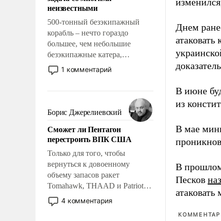
адаптироваться.
изменился
неизвестными
500-тонный безэкипажный
Днем ране
корабль – нечто гораздо
атаковать
большее, чем небольшие
украинско
безэкипажные катера,
доказатель
применение которых уже
1 комментарий
стало обыденностью. Задача по
созданию такого корабля очень
В июне бу
сложна и амбициозна. Однако
из консти
и ее реализация радикально
Борис Джерелиевский
поднимет наши боевые
Сможет ли Пентагон
В мае мин
возможности.
перестроить ВПК США
проникнов
Только для того, чтобы
вернуться к довоенному
В прошлом
объему запасов ракет
Песков
на
Tomahawk, THAAD и Patriot
атаковать
США потребуется более трех
4 комментария
лет. Даже небольшая война с
КОММЕНТАРИ
Ираном опустошила