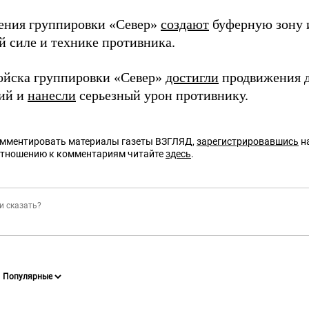
ения группировки «Север»
создают
буферную зону
й силе и технике противника.
войска группировки «Север»
достигли
продвижения д
ий и
нанесли
серьезный урон противнику.
омментировать материалы газеты ВЗГЛЯД,
зарегистрировавшись
на
отношению к комментариям читайте
здесь
.