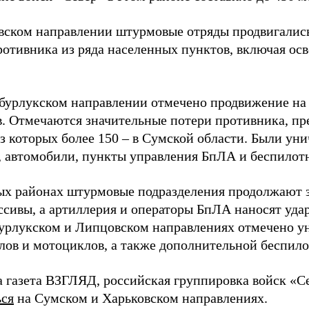
вском направлении штурмовые отряды продвигались 
ротивника из ряда населенных пунктов, включая ос
бурлукском направлении отмечено продвижение на 
в. Отмечаются значительные потери противника, п
 из которых более 150 – в Сумской области. Были 
 автомобили, пункты управления БпЛА и беспилот
ых районах штурмовые подразделения продолжают 
ссивы, а артиллерия и операторы БпЛА наносят уда
урлукском и Липцовском направлениях отмечено у
лов и мотоциклов, а также дополнительной беспило
а газета ВЗГЛЯД, российская группировка войск «С
ься
на Сумском и Харьковском направлениях.