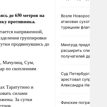
сь до 650 метров на
Возле Новороссийска
ику противника.
атакован сухогруз под
турецким флагом
стается напряженной,
азделения группировки
сутки продвинувшись до
Минтруд предложил
расширить список
получателей двух пенс
а, Мачулищ, Сум,
дар по скоплениям
Суд Петербурга заочно
арестовал супругу
Александра Невзорова
ах Таратутино и
ковать силами
жены. За сутки
Финские пограничники
етров.