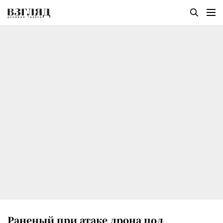
Раненый при атаке дрона под