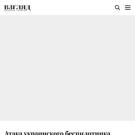
Атака украинского беспилотника