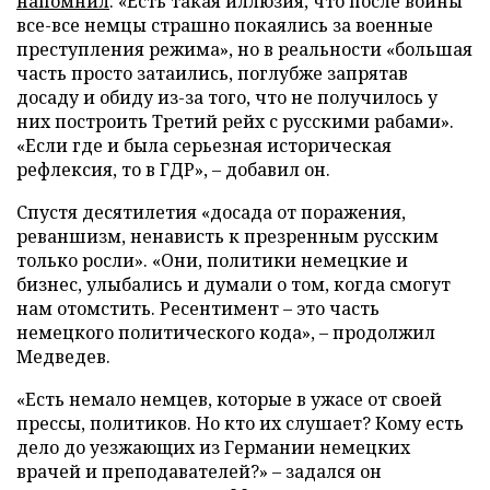
напомнил
: «Есть такая иллюзия, что после войны
все-все немцы страшно покаялись за военные
преступления режима», но в реальности «большая
часть просто затаились, поглубже запрятав
досаду и обиду из-за того, что не получилось у
них построить Третий рейх с русскими рабами».
«Если где и была серьезная историческая
рефлексия, то в ГДР», – добавил он.
Спустя десятилетия «досада от поражения,
реваншизм, ненависть к презренным русским
только росли». «Они, политики немецкие и
бизнес, улыбались и думали о том, когда смогут
нам отомстить. Ресентимент – это часть
немецкого политического кода», – продолжил
Медведев.
«Есть немало немцев, которые в ужасе от своей
прессы, политиков. Но кто их слушает? Кому есть
дело до уезжающих из Германии немецких
врачей и преподавателей?» – задался он