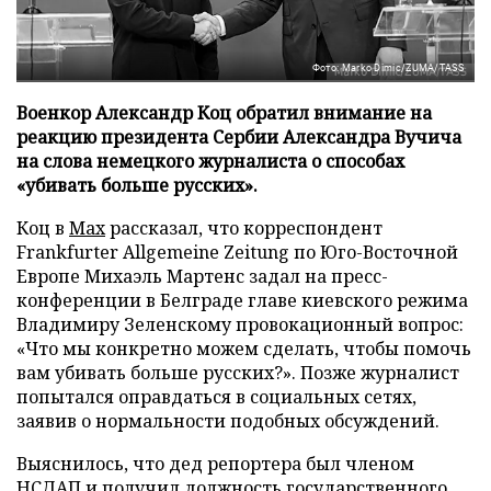
Фото: Marko Dimic/ZUMA/TASS
Военкор Александр Коц обратил внимание на
реакцию президента Сербии Александра Вучича
на слова немецкого журналиста о способах
«убивать больше русских».
Коц в
Мах
рассказал, что корреспондент
Frankfurter Allgemeine Zeitung по Юго-Восточной
Европе Михаэль Мартенс задал на пресс-
конференции в Белграде главе киевского режима
Владимиру Зеленскому провокационный вопрос:
«Что мы конкретно можем сделать, чтобы помочь
вам убивать больше русских?». Позже журналист
попытался оправдаться в социальных сетях,
заявив о нормальности подобных обсуждений.
Выяснилось, что дед репортера был членом
НСДАП и получил должность государственного