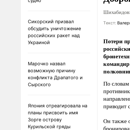
судно
Шихабидов:
Сикорский призвал
Tекст:
Валер
обсудить уничтожение
российских ракет над
Потери пр
Украиной
российски
бронетехн
командир 
Марочко назвал
полковни
возможную причину
конфликта Драпатого и
По словам
Сырского
противник
направлен
Япония отреагировала на
приводит 
планы присвоить имя
Зорге острову
Он также 
Курильской гряды
бронирова