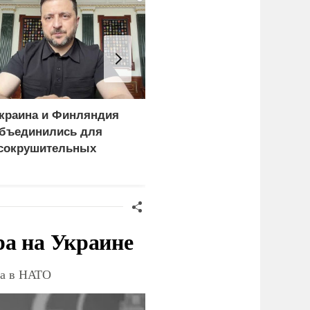
краина и Финляндия
«Генерал-провал»: кака
бъединились для
правда выяснилась про
сокрушительных
Драпатого
анкций" против России
ра на Украине
ва в НАТО