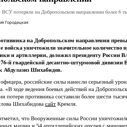
 ВСУ потеряли на Добропольском направлении более 6 ты
ия Городецкая
отивника на Добропольском направлении превыс
е войска уничтожили значительное количество 
ики и артиллерии, доложил президенту России 
76-й гвардейской десантно-штурмовой дивизии 
к Абдулазиз Шихабидов.
 офицера, российские силы нанесли серьезный уро
а. «В ходе ведения боевых действий на Добропольс
ии потери противника составили более шести тысяч 
слова Шихабидова
сайт
Кремля.
отметил, что Вооруженные силы России уничтожили
нных машин и 54 артиллерийских орудия с миномет