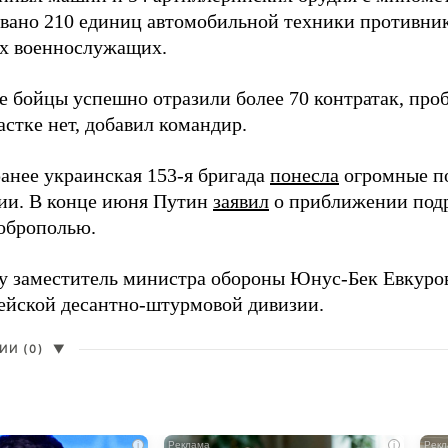
вано 210 единиц автомобильной техники противника
х военнослужащих.
е бойцы успешно отразили более 70 контратак, про
стке нет, добавил командир.
анее украинская 153-я бригада
понесла
огромные п
ии. В конце июня Путин
заявил
о приближении подр
оброполью.
ду заместитель министра обороны Юнус-Бек Евкур
дейской десантно-штурмовой дивизии.
И (0)
▼
i
i