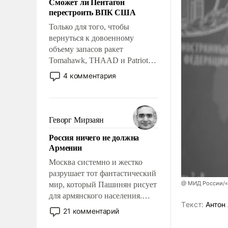
Сможет ли Пентагон
слабым, идти вперед и
перестроить ВПК США
адаптироваться.
Только для того, чтобы
вернуться к довоенному
объему запасов ракет
Tomahawk, THAAD и Patriot
США потребуется более трех
4 комментария
лет. Даже небольшая война с
Ираном опустошила
американские арсеналы.
Сложившаяся ситуация
Геворг Мирзаян
означает многолетний период
Россия ничего не должна
уязвимости США, например,
Армении
перед Китаем.
Москва системно и жестко
разрушает тот фантастический
@ МИД России/«
мир, который Пашинян рисует
для армянского населения.
Tекст:
Антон 
Мир, где политические
21 комментарий
прожекты будут безусловно