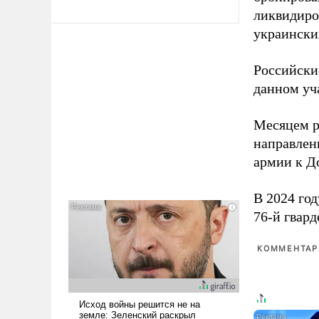
ликвидиро
украински
Российски
данном уча
Месяцем р
направлен
армии к Д
В 2024 го
76-й гвар
КОММЕНТАРИ