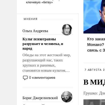
МНЕНИЯ
Ольга Андреева
Культ психотравмы
Кто зака
разрушает и человека, и
Монако?
народ
связь с 
Обиды на этот жестокий мир,
разрушающий нас, таких
хрупких и ранимых,
7 АВГУСТА 2
становятся новым культом,
постепенно вытесняя и
0 комментариев
В МИД
отменяя традиционное
требование к человеку – быть
мужественным и твердым под
Грушко: Дл
ударами судьбы, брать на себя
Борис Джерелиевский
ответственность, помогать