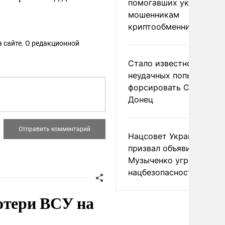
помогавших украински
мошенникам
криптообменников
 сайте. О редакционной
Стало известно о
неудачных попытках ВС
форсировать Северски
Донец
Нацсовет Украины по Т
призвал объявить
Музыченко угрозой
нацбезопасности
отери ВСУ на