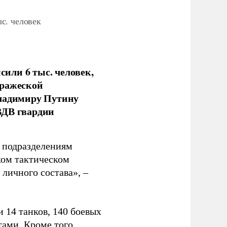
с. человек
или 6 тыс. человек,
вражеской
Владимиру Путину
ВДВ гвардии
н подразделениям
ком тактическом
личного состава», –
 14 танков, 140 боевых
ами. Кроме того,