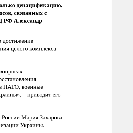
только денацификацию,
осов, связанных с
Д РФ Александр
о достижение
ния целого комплекса
 вопросах
осстановления
 в НАТО, военные
раины», – приводит его
 России Мария Захарова
ризации Украины.