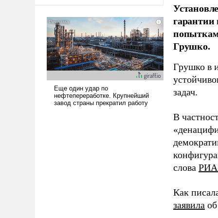
оплачиваться за счет
Установле
российских
гарантии 
налогоплательщиков и где
попыткам
Еревану за свои поступки не
Грушко.
нужно отвечать.
Грушко в 
устойчиво
задач.
В частност
«денацифи
демократи
конфигура
слова
РИА
Как писал
заявила
об