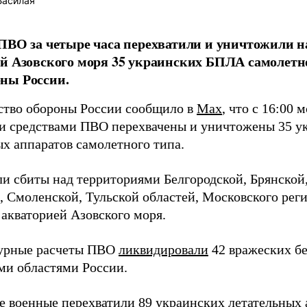
Басилая
ПВО за четыре часа перехватили и уничтожили н
й Азовского моря 35 украинских БПЛА самолетно
ны России.
тво обороны России сообщило в
Max
, что с 16:00 
 средствами ПВО перехвачены и уничтожены 35 у
ых аппаратов самолетного типа.
и сбиты над территориями Белгородской, Брянской,
, Смоленской, Тульской областей, Московского рег
 акваторией Азовского моря.
урные расчеты ПВО
ликвидировали
42 вражеских б
ми областями России.
е военные
перехватили
89 украинских летательных 