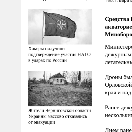
Tекст:
Вера 
Средства 
акваторие
Миноборо
Министерс
Хакеры получили
подтверждение участия НАТО
дежурными
в ударах по России
летательн
Дроны был
Орловской
края и над
Ранее деж
Жители Черниговской области
нескольки
Украины массово отказались
от эвакуации
Днем ране