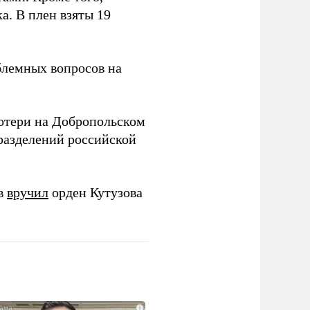
. В плен взяты 19
блемных вопросов на
отери на Добропольском
азделений российской
ов
вручил
орден Кутузова
i