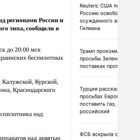
Reuters: США попросил
Россию освободить
ад регионами России и
осужденного американ
го типа, сообщили в
Гилмана
мск до 20:00 мск
Трамп прокомментиров
краинских беспилотных
просьбы Зеленского о
поставках противораке
 Калужской, Курской,
Турция рассказала о
иона, Краснодарского
просьбах Европы
поставить газ, но не
российский
еспилотника над
ФСБ вскрыла сеть
аппаратов над девятью