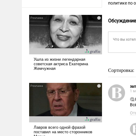
политике по 
Обсуждение
Сортировка:
за
1 м
🤔
Всё
От