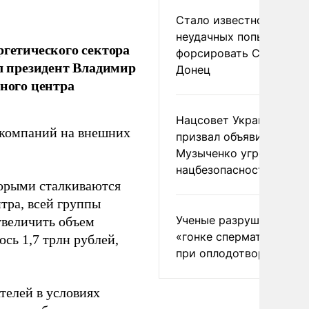
Стало известно о
неудачных попытках ВС
ргетического сектора
форсировать Северски
ил президент Владимир
Донец
тного центра
Нацсовет Украины по Т
 компаний на внешних
призвал объявить
Музыченко угрозой
нацбезопасности
торыми сталкиваются
тра, всей группы
Ученые разрушили миф
увеличить объем
«гонке сперматозоидов
ось 1,7 трлн рублей,
при оплодотворении
телей в условиях