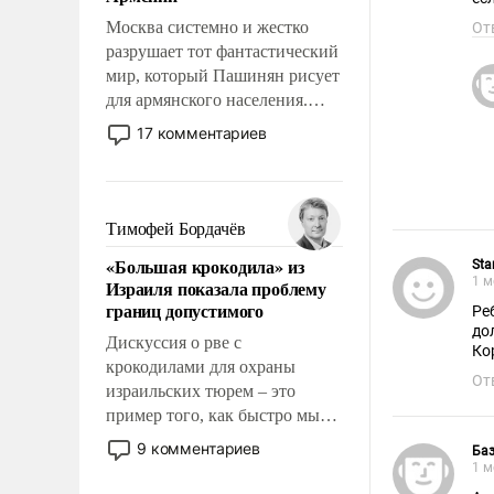
перед Китаем.
Москва системно и жестко
От
разрушает тот фантастический
мир, который Пашинян рисует
для армянского населения.
Мир, где политические
17 комментариев
прожекты будут безусловно
оплачиваться за счет
российских
налогоплательщиков и где
Тимофей Бордачёв
Еревану за свои поступки не
«Большая крокодила» из
Sta
нужно отвечать.
1 м
Израиля показала проблему
границ допустимого
Ре
до
Дискуссия о рве с
Кор
крокодилами для охраны
От
израильских тюрем – это
пример того, как быстро мы
двигаемся по пути
9 комментариев
Ба
революционных изменений.
1 м
То, что несколько лет назад