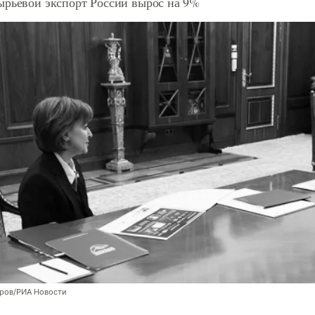
ырьевой экспорт России вырос на 9%
оров/РИА Новости