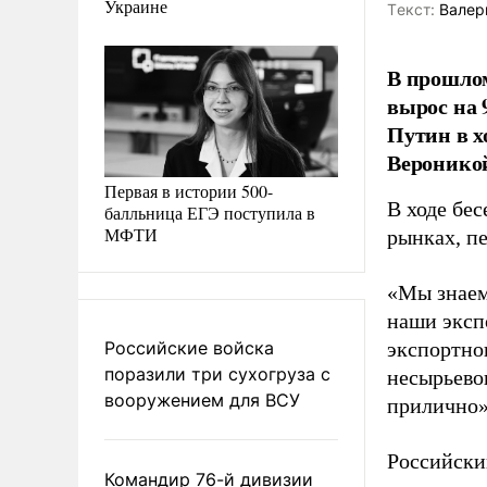
Украине
Tекст:
Валер
В прошлом
вырос на 
Путин в х
Веронико
Первая в истории 500-
В ходе бе
балльница ЕГЭ поступила в
МФТИ
рынках, п
«Мы знаем
наши эксп
Российские войска
экспортног
поразили три сухогруза с
несырьевог
вооружением для ВСУ
прилично»,
Российски
Командир 76-й дивизии