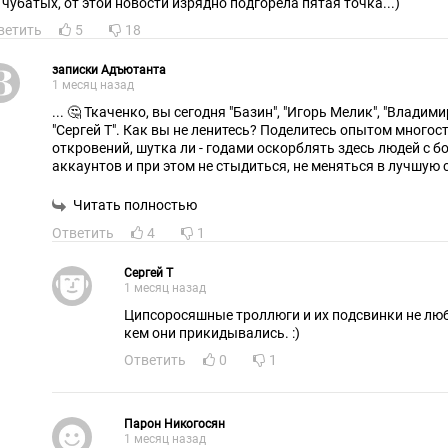
у чубатых, от этой новости изрядно подгорела пятая точка...)
ветить
5
18
записки Адъютанта
1 месяц назад
... 🤔 Ткаченко, вы сегодня "Базин", "Игорь Мелик", "Владим
"Сергей Т". Как вы не ленитесь? Поделитесь опытом много
откровений, шутка ли - годами оскорблять здесь людей с бо
аккаунтов и при этом не стыдиться, не меняться в лучшую 
Читать полностью
Ответить
4
1
Сергей Т
1 месяц назад
Ципсоросяшные троллюги и их подсвинки не люб
кем они прикидывались. :)
Ответить
0
1
Парон Никогосян
1 месяц назад