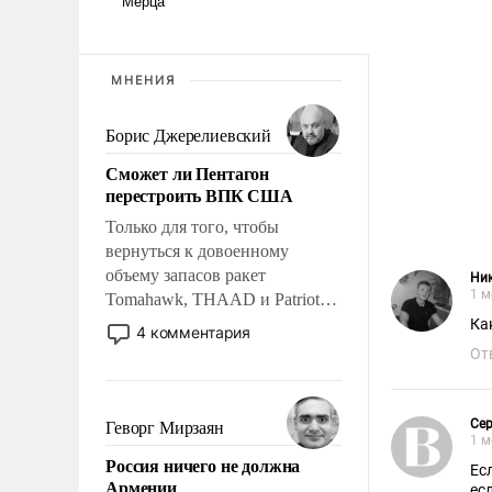
МНЕНИЯ
Борис Джерелиевский
Сможет ли Пентагон
перестроить ВПК США
Только для того, чтобы
вернуться к довоенному
объему запасов ракет
Ни
1 м
Tomahawk, THAAD и Patriot
США потребуется более трех
Ка
4 комментария
лет. Даже небольшая война с
От
Ираном опустошила
американские арсеналы.
Сложившаяся ситуация
Сер
Геворг Мирзаян
1 м
означает многолетний период
Россия ничего не должна
уязвимости США, например,
Ес
Армении
ес