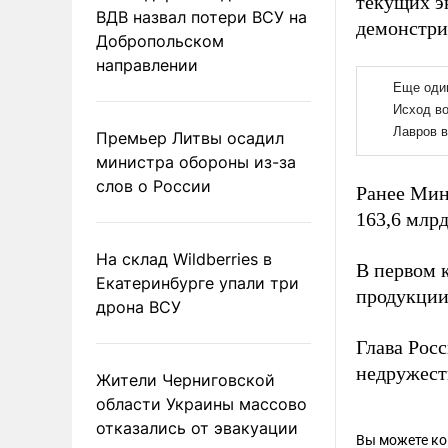
текущих э
ВДВ назвал потери ВСУ на
демонстри
Добропольском
направлении
Премьер Литвы осадил
министра обороны из-за
слов о России
Ранее Ми
163,6 млрд
На склад Wildberries в
В первом 
Екатеринбурге упали три
продукции
дрона ВСУ
Глава Рос
недружеств
Жители Черниговской
области Украины массово
отказались от эвакуации
Вы можете к