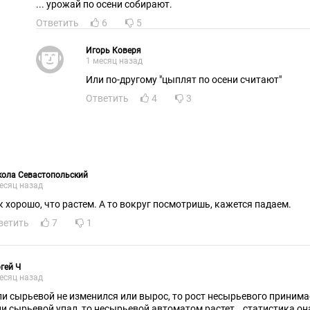
... урожай по осени собирают.
Ответить
6
5
Игорь Коверя
1 месяц назад
Или по-другому "цыплят по осени считают"
Ответить
4
3
кола Севастопольский
есяц назад
к хорошо, что растем. А то вокруг посмотришь, кажется падаем.
ветить
7
1
гей Ч
есяц назад
ли сырьевой не изменился или вырос, то рост несырьевого принима
ли сырьевой упал, то несырьевой автоматом растет… статистика он