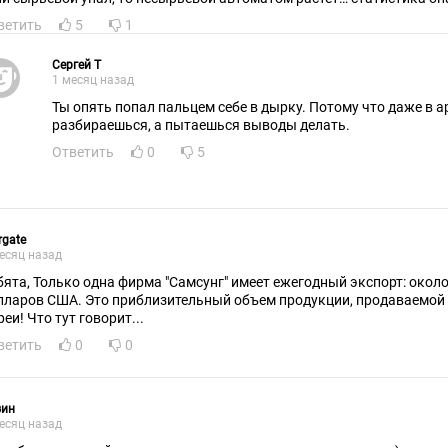
ветить
5
1
Сергей Т
1 месяц назад
Ты опять попал пальцем себе в дырку. Потому что даже в 
разбираешься, а пытаешься выводы делать.
Ответить
0
5
rgate
есяц назад
бята, Только одна фирма "Самсунг" имеет ежегодный экспорт: око
лларов США. Это приблизительный объем продукции, продаваемой
еи! Что тут говорит...
ветить
0
0
зин
есяц назад