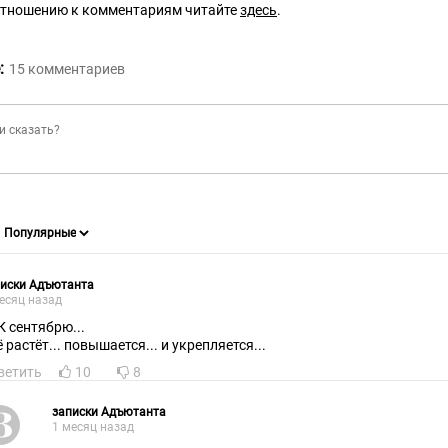
отношению к комментариям читайте
здесь
.
:
15
комментариев
писки Адъютанта
есяц назад
 К сентябрю...
 растёт... повышается... и укрепляется...
ветить
10
8
записки Адъютанта
1 месяц назад