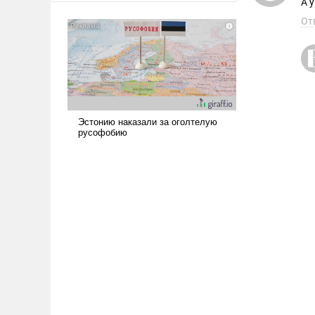
А 
было образом для
От
псевдонаучной фантастики,
стало всерьез обсуждаемой
идеей.