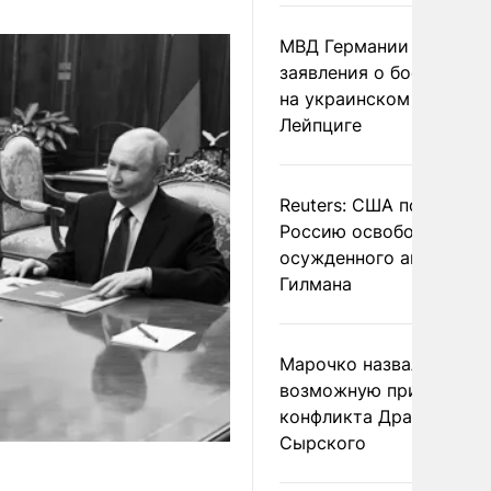
МВД Германии отвергл
заявления о боеприпас
на украинском самолет
Лейпциге
Reuters: США попросил
Россию освободить
осужденного американ
Гилмана
Марочко назвал
возможную причину
конфликта Драпатого и
Сырского