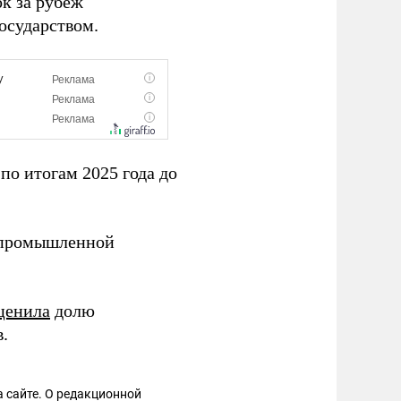
к за рубеж
осударством.
по итогам 2025 года до
й промышленной
ценила
долю
.
 сайте. О редакционной