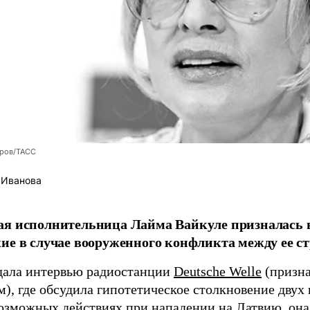
оров/ТАСС
 Иванова
я исполнительница Лайма Вайкуле призналась в
ие в случае вооруженного конфликта между ее ст
дала интервью радиостанции
Deutsche Welle
(призна
), где обсудила гипотетическое столкновение двух 
возможных действиях при нападении на Латвию, она