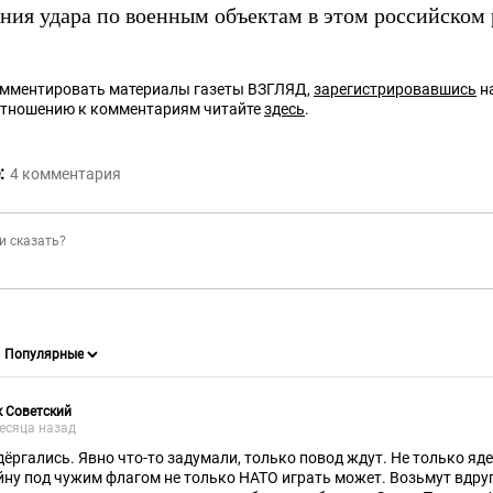
ения удара по военным объектам в этом российском 
омментировать материалы газеты ВЗГЛЯД,
зарегистрировавшись
на
отношению к комментариям читайте
здесь
.
:
4
комментария
 Советский
есяца назад
дёргались. Явно что-то задумали, только повод ждут. Не только яде
йну под чужим флагом не только НАТО играть может. Возьмут вдру