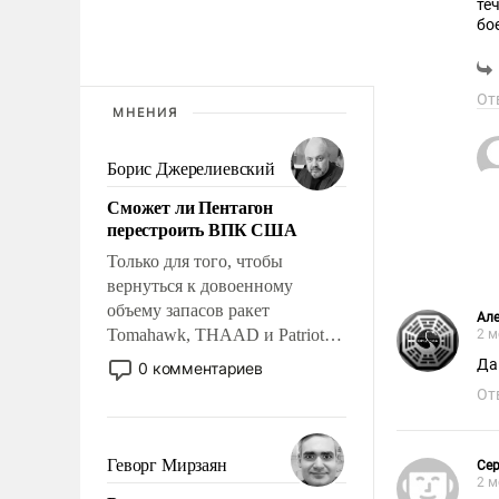
те
бо
хо
ВМ
НА
От
до
МНЕНИЯ
де
то
Борис Джерелиевский
Сможет ли Пентагон
перестроить ВПК США
Только для того, чтобы
вернуться к довоенному
объему запасов ракет
Але
Tomahawk, THAAD и Patriot
2 м
США потребуется более трех
Да
0 комментариев
лет. Даже небольшая война с
От
Ираном опустошила
американские арсеналы.
Сложившаяся ситуация
Геворг Мирзаян
Cep
означает многолетний период
2 м