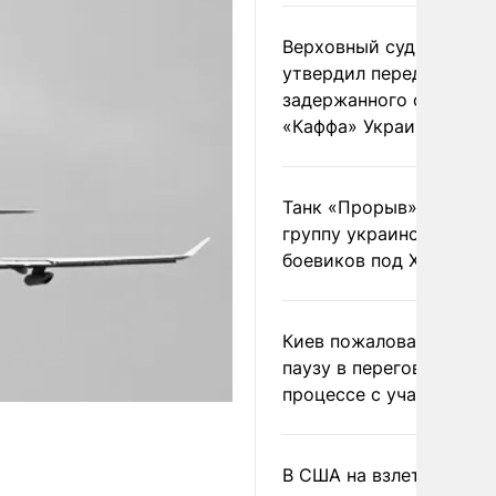
Верховный суд Швеции
утвердил передачу
задержанного сухогруз
«Каффа» Украине
Танк «Прорыв» уничто
группу украинских
боевиков под Харьково
Киев пожаловался на
паузу в переговорном
процессе с участием 
В США на взлете разби