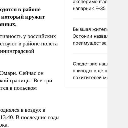
экспериментальный др
дятся в районе
напарник F-35
, который кружит
анных.
Бывшая жительница
тивность у российских
Эстонии назвала главн
преимущества России
ствуют в районе полета
лининградской
Следствие нашло новы
эпизоды в деле
 Эмари. Сейчас он
похитителей москвичек
кой границы. Все три
тся в польском
однялся в воздух в
 13.40. В последние годы
ока.