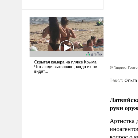
революционных изменений.
То, что несколько лет назад
было образом для
псевдонаучной фантастики,
стало всерьез обсуждаемой
идеей.
@ Гавриил Григ
Tекст:
Ольга
Латвийска
руки оруж
Артистка 
иноагентом
вопрос о 