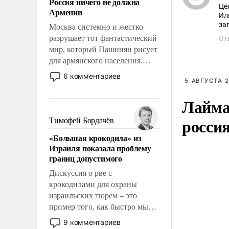
Россия ничего не должна
уязвимости США, например,
Це
Армении
перед Китаем.
Ил
за
Москва системно и жестко
разрушает тот фантастический
От
мир, который Пашинян рисует
для армянского населения.
Мир, где этому населению все
6 комментариев
5 АВГУСТА 2
должны просто по
определению, где его
Лайма 
политические прожекты будут
беспрекословно оплачиваться
росси
Тимофей Бордачёв
за счет российских
«Большая крокодила» из
налогоплательщиков и где за
Израиля показала проблему
свои поступки не нужно
границ допустимого
отвечать.
Дискуссия о рве с
крокодилами для охраны
израильских тюрем – это
пример того, как быстро мы
двигаемся по пути
9 комментариев