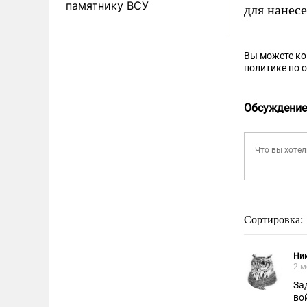
памятнику ВСУ
для нанес
Вы можете к
политике по 
Обсуждение
Сортировка:
Ник
2 м
За
во