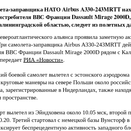
ета-заправщика НАТО Airbus A330-243MRTT нахо
истребителя ВВС Франции Dassault Mirage 2000D
алининградской областью, следует из полетных д
евероатлантического альянса проявила заметную ак
Три самолета-заправщика Airbus A330-243MRTT дей
ля ВВС Франции Dassault Mirage 2000D рядом с Ка
 передает
РИА «Новости»
.
ий боевой самолет вылетел с эстонского аэродрома
 круговые маневры на севере Польши около российс
а, зарегистрированные в Нидерландах, также находя
 пространстве.
т вылетел из Эйндховена около 10.05 мск, второй п
0.20. Третий стартовал с немецкой базы Вунсторф в
ксирует беспрецедентную активность западного бл