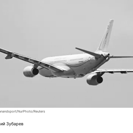
anandsport/NurPhoto/Reuters
ий Зубарев