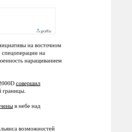
нициативы на восточном
м спецоперации на
коенность наращиванием
 2000D
совершил
й границы.
ечены
в небе над
альянса возможностей