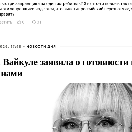
лых три заправщика на один истребитель? Это что-то новое в такт
и эти заправщики надеются, что вылетит российский перехватчик, с
правят?
ветить
0
31
026, 17:48 •
НОВОСТИ ДНЯ
Вайкуле заявила о готовности 
янами