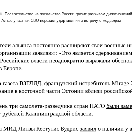
тели альянса постоянно расширяют свои военные и
 организации заявляют: «Это является сдерживание
 Российские власти неоднократно выражали обеспо
в Европе.
а газета ВЗГЛЯД, французский истребитель Mirage
вание в восточной части Эстонии вблизи российско
день три самолета-разведчика стран НАТО
были зам
у рубежей Калининградской области.
ва МИД Литвы Кестутис Будрис
заявил
о наличии у 