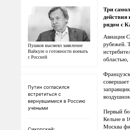
Три самол
действия 
рядом с К
Авиация С
рубежей. 
Пушков высмеял заявление
Вайкуле о готовности воевать
истребите
с Россией
областью,
Французск
совершает
Путин согласился
заправщик
встретиться с
воздушном
вернувшимися в Россию
учеными
Первый бор
Кельне в 1
Москва фи
Сикорский: