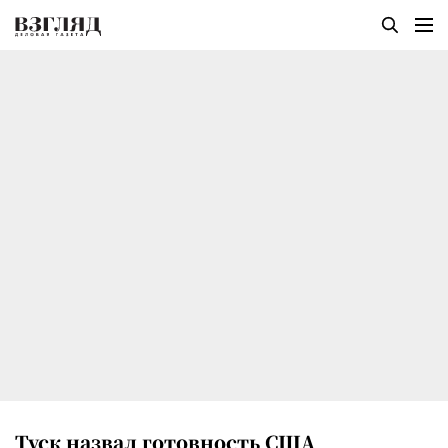
Туск назвал готовность США