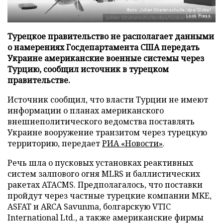
Фото: Julian Stratenschulte/dpa/Global
Look Press
Турецкое правительство не располагает данными
о намерениях Госдепартамента США передать
Украине американские военные системы через
Турцию, сообщил источник в турецком
правительстве.
Источник сообщил, что власти Турции не имеют
информации о планах американского
внешнеполитического ведомства поставлять
Украине вооружение транзитом через турецкую
территорию, передает
РИА «Новости»
.
Речь шла о пусковых установках реактивных
систем залпового огня MLRS и баллистических
ракетах ATACMS. Предполагалось, что поставки
пройдут через частные турецкие компании MKE,
ASFAT и ARCA Savunma, болгарскую VTIC
International Ltd., а также американские фирмы