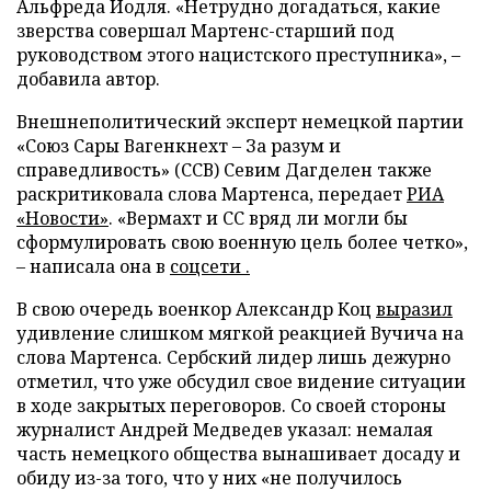
Альфреда Йодля. «Нетрудно догадаться, какие
зверства совершал Мартенс-старший под
руководством этого нацистского преступника», –
добавила автор.
Внешнеполитический эксперт немецкой партии
«Союз Сары Вагенкнехт – За разум и
справедливость» (ССВ) Севим Дагделен также
раскритиковала слова Мартенса, передает
РИА
«Новости»
. «Вермахт и СС вряд ли могли бы
сформулировать свою военную цель более четко»,
– написала она в
соцсети .
В свою очередь военкор Александр Коц
выразил
удивление слишком мягкой реакцией Вучича на
слова Мартенса. Сербский лидер лишь дежурно
отметил, что уже обсудил свое видение ситуации
в ходе закрытых переговоров. Со своей стороны
журналист Андрей Медведев указал: немалая
часть немецкого общества вынашивает досаду и
обиду из-за того, что у них «не получилось