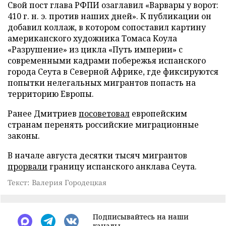
Свой пост глава РФПИ озаглавил «Варвары у ворот:
410 г. н. э. против наших дней». К публикации он
добавил коллаж, в котором сопоставил картину
американского художника Томаса Коула
«Разрушение» из цикла «Путь империи» с
современными кадрами побережья испанского
города Сеута в Северной Африке, где фиксируются
попытки нелегальных мигрантов попасть на
территорию Европы.
Ранее Дмитриев
посоветовал
европейским
странам перенять российские миграционные
законы.
В начале августа десятки тысяч мигрантов
прорвали
границу испанского анклава Сеута.
Текст: Валерия Городецкая
Подписывайтесь на наши
каналы