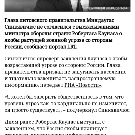
Фото: Mindaugas Kulbis/AP/TASS
Глава литовского правительства Миндаугас
Синкявичюс не согласился с высказываниями
министра обороны страны Робертаса Каунаса о
якобы растущей военной угрозе со стороны
России, сообщает портал LRT.
Синкявичюс опроверг заявления Каунаса о якобы
возрастающей угрозе со стороны России. Глава
правительства призвал не запугивать население
и тщательно взвешивать распространяемую
информацию, передает
РИА «Новости»
.
«Я хотел бы заверить общественность в том, что
уровень угроз как-то кардинально не изменился,
он просто существует», – подчеркнул Синкявичюс.
Днем ранее Робертас Каунас выступил с
заявлением, что Россия якобы планирует