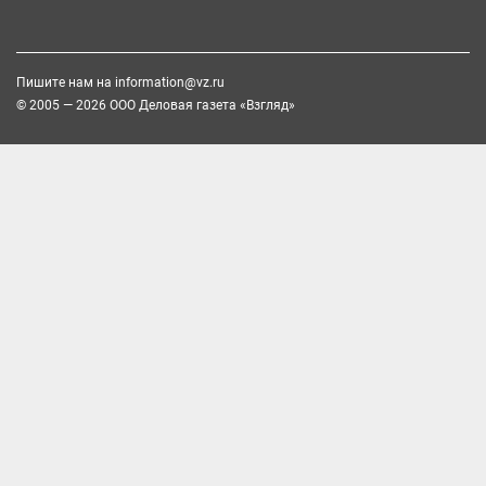
Пишите нам на
information@vz.ru
© 2005 — 2026 ООО Деловая газета «Взгляд»