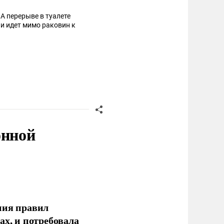
А перерыве в туалете
 и идет мимо раковин к
 туалета...
онной
ния правил
ах, и потребовала