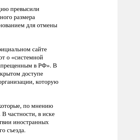
ацию превысили
ного размера
основанием для отмены
фициальном сайте
ют о «системной
апрещенным в РФ». В
ткрытом доступе
организации, которую
которые, по мнению
В частности, в иске
тствии иностранных
о съезда.