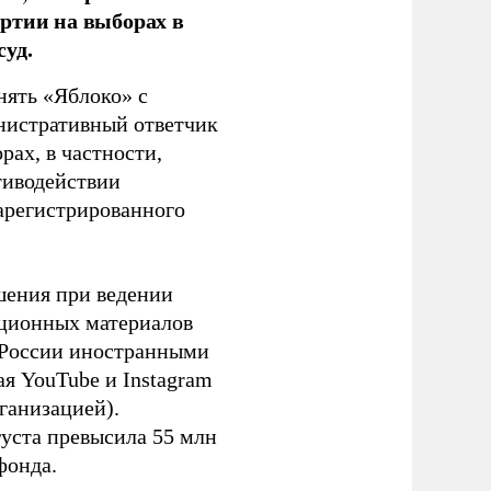
ртии на выборах в
уд.
нять «Яблоко» с
инистративный ответчик
ах, в частности,
тиводействии
зарегистрированного
шения при ведении
ационных материалов
в России иностранными
я YouTube и Instagram
ганизацией).
густа превысила 55 млн
фонда.