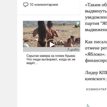
постепенно вытесняя и
«Таким об
10 комментариев
отменяя традиционное
выдвинуты
требование к человеку – быть
уведомлени
мужественным и твердым под
партия "Я
ударами судьбы, брать на себя
ответственность, помогать
выдвижения
слабым, идти вперед и
адаптироваться.
Как писал
отмене ре
«Яблоко».
финансиро
Лидер КП
киевского
КОММЕНТАРИ