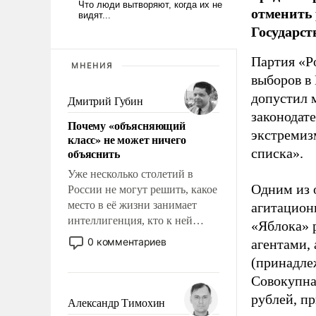
отменить 
Государст
Партия «Р
МНЕНИЯ
выборов в
допустил 
Дмитрий Губин
законодат
Почему «объясняющий
экстремиз
класс» не может ничего
объяснить
списка».
Уже несколько столетий в
Одним из 
России не могут решить, какое
место в её жизни занимает
агитацион
интеллигенция, кто к ней
«Яблока» 
принадлежит, а кого из неё
0 комментариев
агентами,
исключили с правом
(принадле
восстановления и без оного. И
Совокупная
чем она отличается от просто
рублей, пр
образованных людей. Иногда
Александр Тимохин
казалось, что эти вопросы