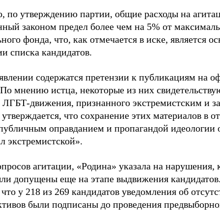
о, по утверждению партии, общие расходы на агит
нный законом предел более чем на 5% от максималь
ного фонда, что, как отмечается в иске, является 
ии списка кандидатов.
аявлении содержатся претензии к публикациям на о
 По мнению истца, некоторые из них свидетельству
 ЛГБТ-движения, признанного экстремистским и з
 утверждается, что сохранение этих материалов в о
«публичным оправданием и пропагандой идеологии 
ал экстремистской».
просов агитации, «Родина» указала на нарушения, 
ыли допущены еще на этапе выдвижения кандидатов. 
 что у 218 из 269 кандидатов уведомления об отсу
активов были подписаны до проведения предвыборног