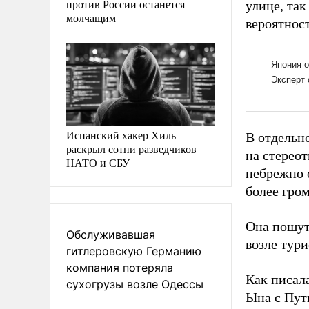
против России останется
улице, так
молчащим
вероятнос
Испанский хакер Хиль
В отдельн
раскрыл сотни разведчиков
на стерео
НАТО и СБУ
небрежно 
более гром
Она пошут
Обслуживавшая
возле тури
гитлеровскую Германию
компания потеряла
Как писал
сухогрузы возле Одессы
Ына с Пут