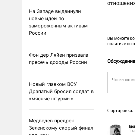
отношения
На Западе выдвинули
новые идеи по
замороженным активам
России
Вы можете к
политике по 
Фон дер Ляйен призвала
Обсуждение
пресечь доходы России
Новый главком ВСУ
Драпатый бросил солдат в
«мясные штурмы»
Сортировка:
Медведев предрек
Igor
Зеленскому скорый финал
1 м
карьеры