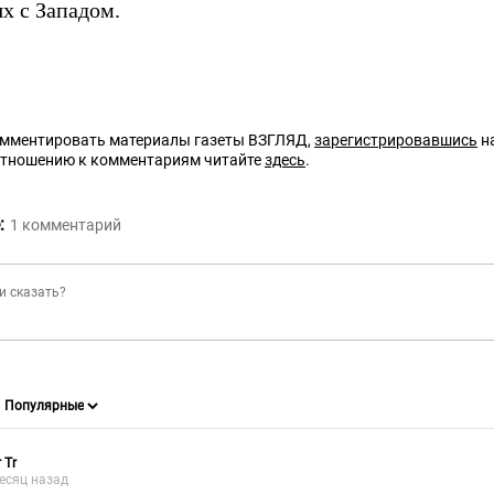
х с Западом.
омментировать материалы газеты ВЗГЛЯД,
зарегистрировавшись
на
отношению к комментариям читайте
здесь
.
:
1
комментарий
 Tr
есяц назад