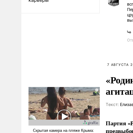
вс
Пе
цр
вы
Цр
Кг
От
7 АВГУСТА 2
«Роди
агита
Tекст:
Елиза
Партия «Р
предвыбор