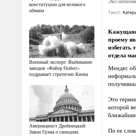
Экс-шпионк
конституцию для великого
обмана
Tекст:
Катер
Кажущаяся
проему яв
избегать 
отдела м
Военный эксперт: Выбивание
заводов «Файер Пойнт»
Мендес об
подрывает стратегию Киева
неформаль
получивша
Это терми
которой ве
ближайшие
Американист Дробницкий:
По ее сло
Закон Грэма о санкциях