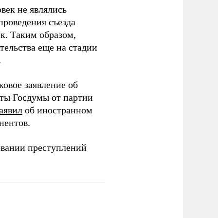
век не являлись
проведения съезда
ек. Таким образом,
тельства еще на стадии
.
ковое заявление об
аты Госдумы от партии
аявил
об иностранном
нентов.
овании преступлений