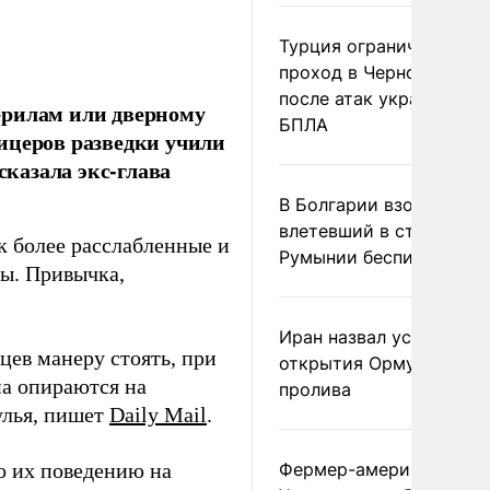
Турция ограничила
проход в Черное море
после атак украинских
ерилам или дверному
БПЛА
ицеров разведки учили
сказала экс-глава
В Болгарии взорвался
влетевший в страну из
к более расслабленные и
Румынии беспилотник
пы. Привычка,
Иран назвал условие
ев манеру стоять, при
открытия Ормузского
на опираются на
пролива
улья, пишет
Daily Mail
.
о их поведению на
Фермер-американец