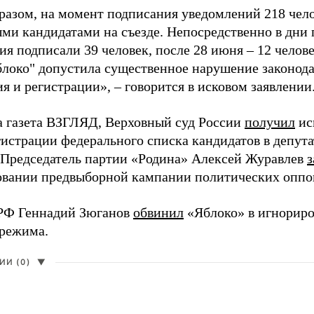
разом, на момент подписания уведомлений 218 чело
ми кандидатами на съезде. Непосредственно в дни 
я подписали 39 человек, после 28 июня – 12 челов
блоко" допустила существенное нарушение законода
 и регистрации», – говорится в исковом заявлении
а газета ВЗГЛЯД, Верховный суд России
получил
ис
гистрации федерального списка кандидатов в депут
 Председатель партии «Родина» Алексей Журавлев
з
вании предвыборной кампании политических оппо
РФ Геннадий Зюганов
обвинил
«Яблоко» в игнорир
 режима.
И (0)
▼