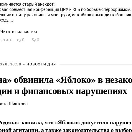
поминается старый анекдот:
рвая совместная конференция ЦРУ и КГБ по борьбе с терроризмом. 
ушник стоит у раковины и моет руки, из кабинки выходит кгбэшник
ходу.
ушник ему вслед иронически: а вот нас в ЦРУ учили мыть руки после
бэшник презрительно: а нас в КГБ учили не ccaть на руки...
Читать полностью
ветить
0
0
026, 16:56 •
НОВОСТИ ДНЯ
на» обвинила «Яблоко» в незак
ции и финансовых нарушениях
вета Шишкова
одина» заявила, что «Яблоко» допустило наруше
ной агитации, а также законодательства о выбор