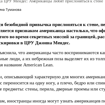
а ЦРУ Мендес: Американцы любят прислоняться к стене
ина Туманова
 безобидной привычка прислоняться к стене, п
ляется признаком американца настолько, что оф
этого во время секретных миссий за границей, рас
аскировки в ЦРУ Джонна Мендес.
ъяснила, что американцы часто воспринимаются ка
ные люди, а их небрежная поза выделяет их из тол
я название American Lean.
н, описывающий характерную для многих американц
с переносится на одну ногу, а плечо, бедро или спи
 предметы: стены, перила, дверные проемы или ст
вам, иностранцы иногда могут узнать американцев п