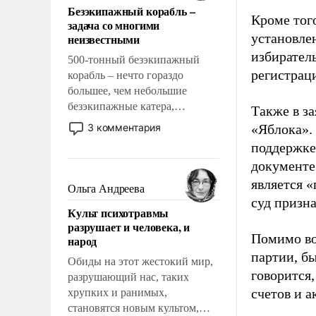
Безэкипажный корабль –
решены раз и навсегда, но –
Кроме тог
задача со многими
нет, не решены.
установле
неизвестными
избиратель
500-тонный безэкипажный
регистрац
корабль – нечто гораздо
большее, чем небольшие
безэкипажные катера,
Также в з
применение которых уже
3 комментария
«Яблока».
стало обыденностью. Задача по
поддержке
созданию такого корабля очень
документе
сложна и амбициозна. Однако
является 
и ее реализация радикально
Ольга Андреева
поднимет наши боевые
суд призн
Культ психотравмы
возможности.
разрушает и человека, и
Помимо во
народ
партии, б
Обиды на этот жестокий мир,
говорится,
разрушающий нас, таких
счетов и 
хрупких и ранимых,
становятся новым культом,