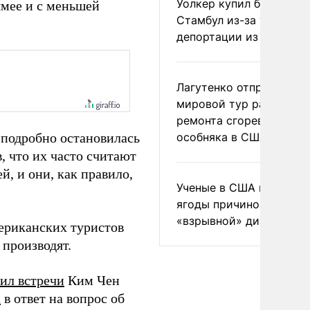
Уолкер купил билет в
ямее и с меньшей
Стамбул из-за угрозы
депортации из России
Лагутенко отправился в
мировой тур ради
ремонта сгоревшего
 подробно остановилась
особняка в США
, что их часто считают
, и они, как правило,
Ученые в США назвали 
ягоды причиной
«взрывной» диареи
ериканских туристов
 производят.
ил встречи
Ким Чен
а
в ответ на вопрос об