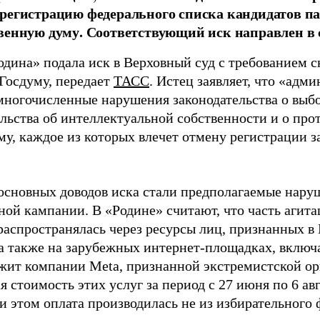
регистрацию федерального списка кандидатов па
венную думу. Соответствующий иск направлен в с
одина» подала иск в Верховный суд с требованием с
 Госдуму, передает
ТАСС
. Истец заявляет, что «адм
многочисленные нарушения законодательства о выбор
ельства об интеллектуальной собственности и о про
му, каждое из которых влечет отмену регистрации 
основных доводов иска стали предполагаемые нару
ной кампании. В «Родине» считают, что часть агит
распространялась через ресурсы лиц, признанных 
 а также на зарубежных интернет-площадках, включа
жит компании Meta, признанной экстремистской ор
 стоимость этих услуг за период с 27 июня по 6 ав
и этом оплата производилась не из избирательного 