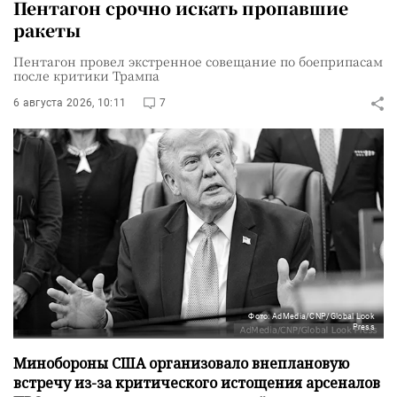
Пентагон срочно искать пропавшие
ракеты
Пентагон провел экстренное совещание по боеприпасам
после критики Трампа
6 августа 2026, 10:11
7
Фото: AdMedia/CNP/Global Look
Press
Минобороны США организовало внеплановую
встречу из-за критического истощения арсеналов