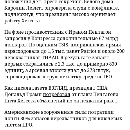
положения дел. Пресс-секретарь Белого дома
Каролин Левитт опровергла слухи о конфликте,
подчеркнув, что президент высоко оценивает
работу Хегсета.
На фоне противостояния с Ираном Пентагон
запросил у Конгресса дополнительные 67 млрд
долларов. По оценкам CSIS, американская армия
израсходовала до 1,6 тыс. ракет Patriot и около 200
перехватчиков THAAD. В результате запасы
первых сократились с 2,3 тыс. до примерно 830
единиц, а арсенал вторых упал до 278 штук,
спровоцировав острую нехватку средств ПВО.
Как писала газета ВЗГЛЯД, президент США
Дональд Трамп
потребовал
от главы Пентагона
Пита Хегсета объяснений из-за нехватки ракет.
Американские вооруженные силы
потратили
почти 80% запасов перехватчиков для ключевых
систем ПРО.