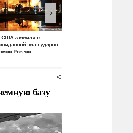
 США заявили о
Поляки кулаками
евиданной силе ударов
выгоняют из своей
рмии России
страны украинцев
земную базу