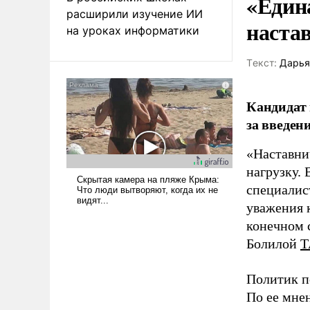
«Един
расширили изучение ИИ
наста
на уроках информатики
Tекст:
Дарья
Кандидат 
за введен
«Наставни
нагрузку. 
специалис
уважения к
конечном с
Болилой
Т
Политик п
По ее мне