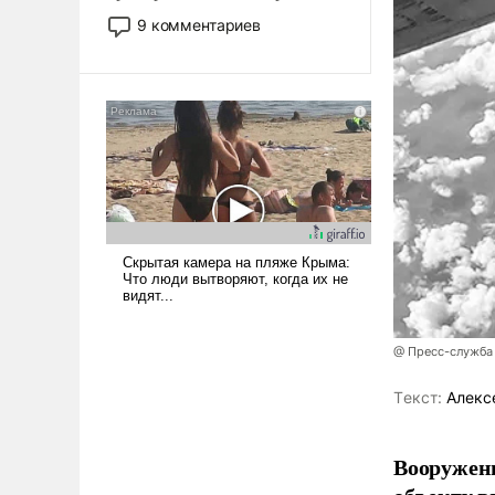
двигаемся по пути
9 комментариев
революционных изменений.
То, что несколько лет назад
было образом для
псевдонаучной фантастики,
стало всерьез обсуждаемой
идеей.
@ Пресс-служба
Tекст:
Алекс
Вооружен