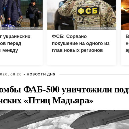
т украинских
ФСБ: Сорвано
В
ов перед
покушение на одного из
н
 между
глав новых регионов
а
 и фронтом
026, 08:26 •
НОВОСТИ ДНЯ
омбы ФАБ-500 уничтожили под
нских «Птиц Мадьяра»