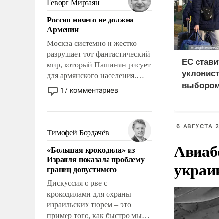
Геворг Мирзаян
означает многолетний период
Россия ничего не должна
уязвимости США, например,
Армении
перед Китаем.
Москва системно и жестко
разрушает тот фантастический
ЕС стави
мир, который Пашинян рисует
уклонист
для армянского населения.
выбором
Мир, где политические
17 комментариев
нищетой
прожекты будут безусловно
оплачиваться за счет
российских
6 АВГУСТА 2
налогоплательщиков и где
Тимофей Бордачёв
Еревану за свои поступки не
Авиаб
«Большая крокодила» из
нужно отвечать.
Израиля показала проблему
украи
границ допустимого
Дискуссия о рве с
крокодилами для охраны
израильских тюрем – это
пример того, как быстро мы