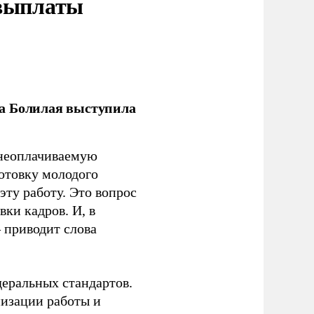
 выплаты
ла Болилая выступила
 неоплачиваемую
готовку молодого
ту работу. Это вопрос
ки кадров. И, в
– приводит слова
еральных стандартов.
низации работы и