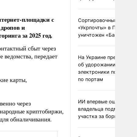
нтернет-площадки с
Сортировочный пункт
 дропов и
«Укрпочты» в Павлогра
ринга за 2025 год.
уничтожен «Бандероль
онтактный сбыт через
е ведомства, передает
На Украине предупреди
об удорожании китайс
электроники после уда
по портам
кие карты,
ИИ впервые оштрафова
венно через
владельца подмосковн
ународные криптобиржи,
участка за борщевик
 для обналичивания.