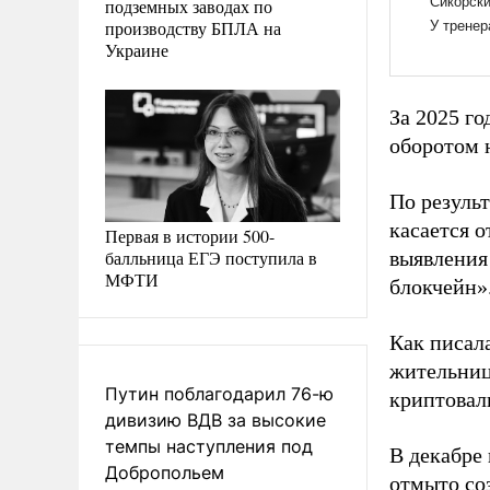
подземных заводах по
производству БПЛА на
Украине
За 2025 го
оборотом 
По резуль
касается 
Первая в истории 500-
балльница ЕГЭ поступила в
выявления
МФТИ
блокчейн»
Как писал
жительниц
Путин поблагодарил 76-ю
криптовал
дивизию ВДВ за высокие
темпы наступления под
В декабре
Добропольем
отмыто со