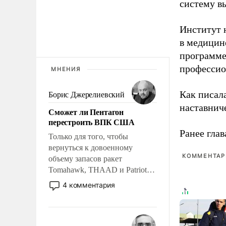
систему в
Институт 
в медицине
программе
профессио
МНЕНИЯ
Как писал
Борис Джерелиевский
наставнич
Сможет ли Пентагон
перестроить ВПК США
Ранее глав
Только для того, чтобы
вернуться к довоенному
КОММЕНТАРИ
объему запасов ракет
Tomahawk, THAAD и Patriot
США потребуется более трех
4 комментария
лет. Даже небольшая война с
Ираном опустошила
американские арсеналы.
Сложившаяся ситуация