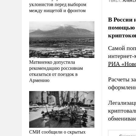
Tекст:
Алекс
уклонистов перед выбором
между нищетой и фронтом
В России 
помощью т
криптокош
Самой поп
интернет-
Матвиенко допустила
РИА «Нов
рекомендацию россиянам
отказаться от поездок в
Расчеты з
Армению
оформленн
Легализац
криптовал
обмениваю
СМИ сообщили о скрытых