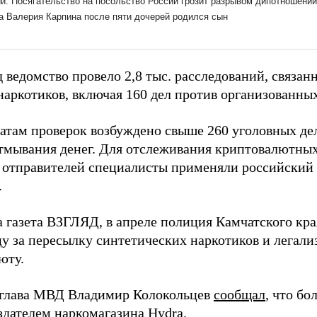
д ведомство провело 2,8 тыс. расследований, связа
наркотиков, включая 160 дел против организованных
татам проверок возбуждено свыше 260 уголовных де
отмывания денег. Для отслеживания криптовалютных
 отправителей специалисты применяли российский
.
а газета ВЗГЛЯД, в апреле полиция Камчатского кр
у за пересылку синтетических наркотиков и легали
юту.
 глава МВД Владимир Колокольцев
сообщал
, что бо
здателем наркомагазина Hydra.