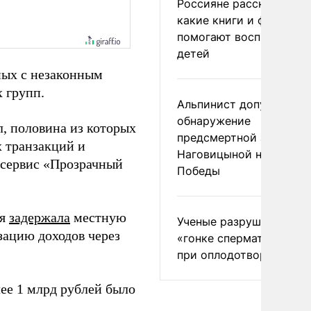
Россияне рассказали,
какие книги и фильмы
помогают воспитывать
детей
нных с незаконным
 групп.
Альпинист допустил
обнаружение
л, половина из которых
предсмертной записки
 транзакций и
Наговицыной на пике
 сервис «Прозрачный
Победы
ая
задержала
местную
Ученые разрушили миф
зацию доходов через
«гонке сперматозоидов
при оплодотворении
лее 1 млрд рублей было