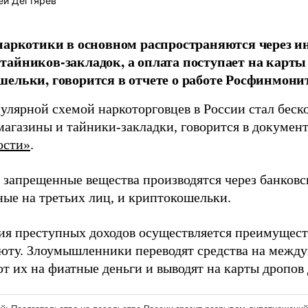
ей Дегтярёв
наркотики в основном распространяются через и
айников-закладок, а оплата поступает на карты
ельки, говорится в отчете о работе Росфинмонито
улярной схемой наркоторговцев в России стал беск
магазины и тайники-закладки, говорится в документ
ости»
.
а запрещенные вещества производятся через банковс
ые на третьих лиц, и криптокошельки.
ия преступных доходов осуществляется преимущест
юту. Злоумышленники переводят средства на межд
т их на фиатные деньги и выводят на карты дропов