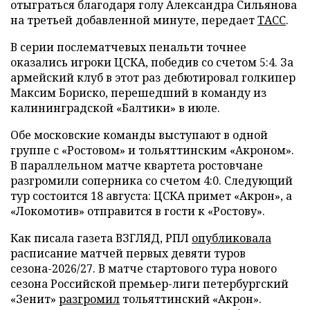
отыграться благодаря голу Александра Сильянова
на третьей добавленной минуте, передает
ТАСС
.
В серии послематчевых пенальти точнее
оказались игроки ЦСКА, победив со счетом 5:4. За
армейский клуб в этот раз дебютировал голкипер
Максим Бориско, перешедший в команду из
калининградской «Балтики» в июле.
Обе московские команды выступают в одной
группе с «Ростовом» и тольяттинским «Акроном».
В параллельном матче квартета ростовчане
разгромили соперника со счетом 4:0. Следующий
тур состоится 18 августа: ЦСКА примет «Акрон», а
«Локомотив» отправится в гости к «Ростову».
Как писала газета ВЗГЛЯД, РПЛ
опубликовала
расписание матчей первых девяти туров
сезона-2026/27. В матче стартового тура нового
сезона Российской премьер-лиги петербургский
«Зенит»
разгромил
тольяттинский «Акрон».