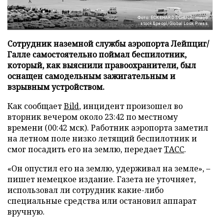
Фото: ECKEHARD SCHULZ/imago
stock&peopl/Global Look Press
Сотрудник наземной службы аэропорта Лейпциг/
Галле самостоятельно поймал беспилотник,
который, как выяснили правоохранители, был
оснащен самодельным зажигательным и
взрывным устройством.
Как сообщает
Bild
, инцидент произошел во
вторник вечером около 23:42 по местному
времени (00:42 мск). Работник аэропорта заметил
на летном поле низко летящий беспилотник и
смог посадить его на землю, передает
ТАСС
.
«Он опустил его на землю, удерживал на земле», –
пишет немецкое издание. Газета не уточняет,
использовал ли сотрудник какие-либо
специальные средства или остановил аппарат
вручную.