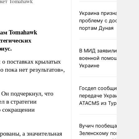
акет Tomahawk
Украина признала
проблему с доступом к
портам Дуная
там Tomahawk
атегических
иус.
В МИД заявили о прямо
военной помощи Румы
 о поставках крылатых
Украине
о пока нет результатов»,
Госдеп сообщил о
 Он подчеркнул, что
передаче Украине раке
л в стратегии
ATACMS из Турции
о сокращении
Вучич пообещал
рованы, а значительная
Зеленскому помочь со