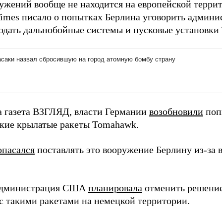
ружений вообще не находится на европейской террит
 Times писало о попытках Берлина уговорить админ
одать дальнобойные системы и пусковые установки 
а газета ВЗГЛЯД, власти Германии
возобновили
поп
кие крылатые ракеты Tomahawk.
опасался
поставлять это вооружение Берлину из-за
 администрация США
планировала
отменить решение
 с такими ракетами на немецкой территории.