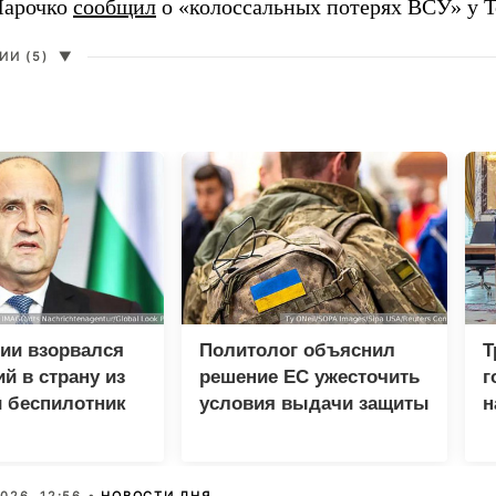
Марочко
сообщил
о «колоссальных потерях ВСУ» у Т
И (5)
▼
ии взорвался
Политолог объяснил
Т
й в страну из
решение ЕС ужесточить
г
 беспилотник
условия выдачи защиты
н
украинцам