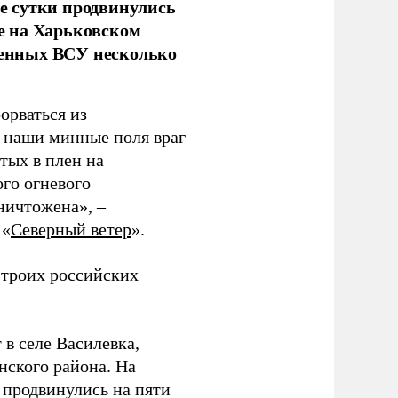
е сутки продвинулись
е на Харьковском
аченных ВСУ несколько
орваться из
з наши минные поля враг
тых в плен на
ого огневого
уничтожена», –
 «
Северный ветер
».
 троих российских
 в селе Василевка,
нского района. На
продвинулись на пяти