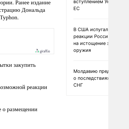
вступлением Украины в
ории. Ранее издание
ЕС
истрацию Дональда
Typhon.
В США испугались
реакции России и Кита
на истощение запасов
оружия
ытки закупить
Молдавию предупреди
о последствиях выхода
СНГ
 возможной реакции
 о размещении