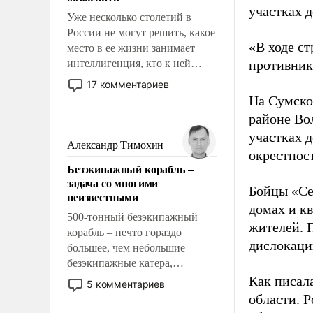
участках д
Уже несколько столетий в
России не могут решить, какое
«В ходе с
место в ее жизни занимает
интеллигенция, кто к ней
противнику
принадлежит, а кого из нее
17 комментариев
исключили с правом
На Сумско
восстановления и без оного. И
районе Во
чем она отличается от просто
участках д
образованных людей. Иногда
Александр Тимохин
окрестнос
казалось, что эти вопросы
Безэкипажный корабль –
решены раз и навсегда, но –
задача со многими
нет, не решены.
Бойцы «Се
неизвестными
домах и к
500-тонный безэкипажный
жителей. 
корабль – нечто гораздо
дислокаци
большее, чем небольшие
безэкипажные катера,
применение которых уже
Как писал
5 комментариев
стало обыденностью. Задача по
области. 
созданию такого корабля очень