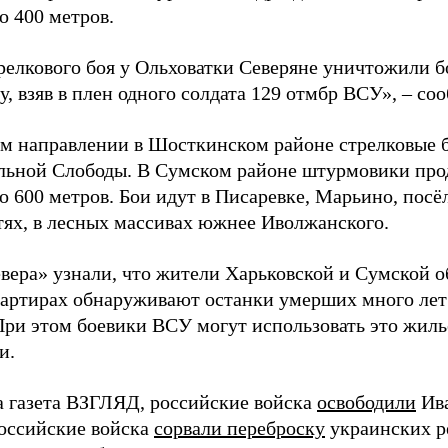
о 400 метров.
трелкового боя у Ольховатки Северяне уничтожили 
, взяв в плен одного солдата 129 отмбр ВСУ», – с
м направлении в Шосткинском районе стрелковые бо
льной Слободы. В Сумском районе штурмовики про
о 600 метров. Бои идут в Писаревке, Марьино, посё
тях, в лесных массивах южнее Иволжанского.
вера» узнали, что жители Харьковской и Сумской о
вартирах обнаруживают останки умерших много лет
При этом боевики ВСУ могут использовать это жил
и.
а газета ВЗГЛЯД, российские войска
освободили
Ива
Российские войска
сорвали переброску
украинских р