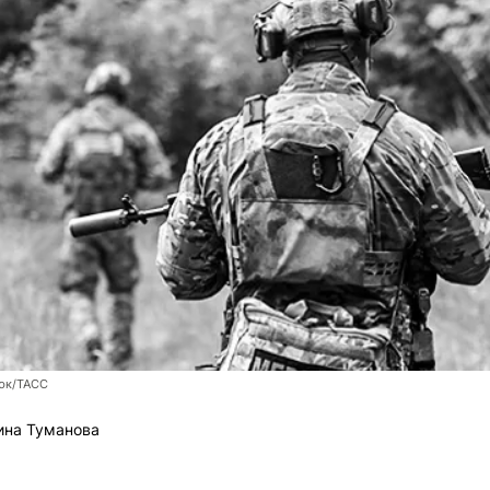
юк/ТАСС
ина Туманова