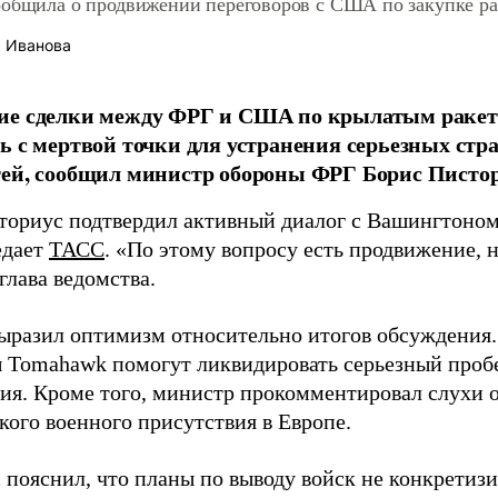
ообщила о продвижении переговоров с США по закупке р
 Иванова
ие сделки между ФРГ и США по крылатым раке
ь с мертвой точки для устранения серьезных стр
ей, сообщил министр обороны ФРГ Борис Пистор
ториус подтвердил активный диалог с Вашингтоном
едает
ТАСС
. «По этому вопросу есть продвижение, н
глава ведомства.
ыразил оптимизм относительно итогов обсуждения.
 Tomahawk помогут ликвидировать серьезный пробе
ия. Кроме того, министр прокомментировал слухи 
кого военного присутствия в Европе.
 пояснил, что планы по выводу войск не конкретизи