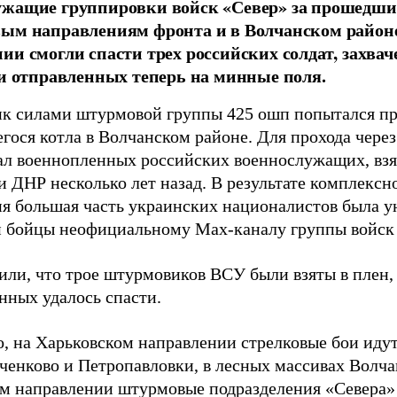
ужащие группировки войск «Север» за прошедши
вым направлениям фронта и в Волчанском район
ии смогли спасти трех российских солдат, захв
 и отправленных теперь на минные поля.
к силами штурмовой группы 425 ошп попытался пр
гося котла в Волчанском районе. Для прохода чере
ал военнопленных российских военнослужащих, взя
 ДНР несколько лет назад. В результате комплексн
ия большая часть украинских националистов была 
и бойцы неофициальному Max-каналу группы войск
или, что трое штурмовиков ВСУ были взяты в плен,
нных удалось спасти.
, на Харьковском направлении стрелковые бои идут
ченково и Петропавловки, в лесных массивах Волча
м направлении штурмовые подразделения «Севера» 