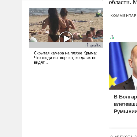
области. 
сложна и амбициозна. Однако
и ее реализация радикально
КОММЕНТАРИ
поднимет наши боевые
возможности.
В Болгар
влетевши
Румынии