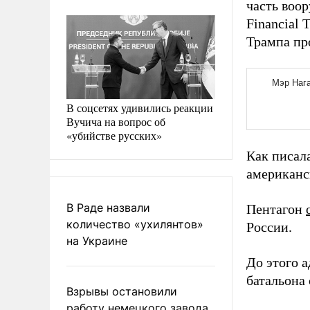
часть воо
Financial
Трампа пр
В соцсетях удивились реакции
Вучича на вопрос об
«убийстве русских»
Как писал
американс
В Раде назвали
Пентагон
количество «ухилянтов»
России.
на Украине
До этого
батальона
Взрывы остановили
работу немецкого завода