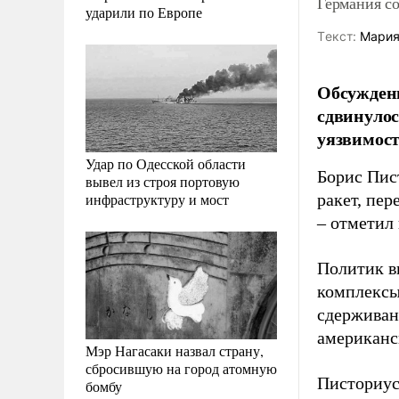
Германия с
ударили по Европе
Tекст:
Мария
Обсужден
сдвинулос
уязвимост
Удар по Одесской области
Борис Пис
вывел из строя портовую
инфраструктуру и мост
ракет, пер
– отметил 
Политик в
комплексы
сдерживан
американс
Мэр Нагасаки назвал страну,
сбросившую на город атомную
Писториус
бомбу