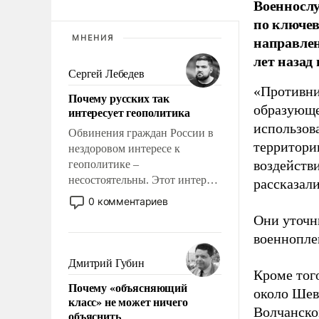
Военносл
по ключе
направлен
МНЕНИЯ
лет назад
Сергей Лебедев
«Противни
Почему русских так
образующе
интересует геополитика
использов
Обвинения граждан России в
территории
нездоровом интересе к
воздейств
геополитике –
несостоятельны. Этот интерес
рассказал
рационален и прагматичен. Он
0 комментариев
обусловлен тысячелетним
Они уточн
опытом выживания в крайне
военнопле
непростых условиях и
фундаментальным знанием,
Дмитрий Губин
Кроме того
что мировая политика имеет
Почему «объясняющий
свойство заявляться на порог
около Шев
класс» не может ничего
нашего дома.
Волчанско
объяснить