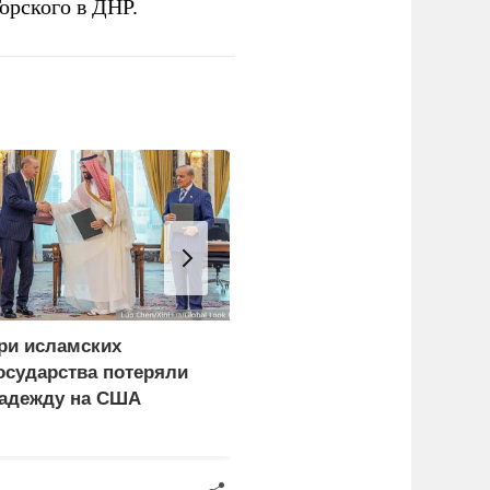
орского в ДНР.
ри исламских
Фон дер Ляйен призвал
осударства потеряли
пресечь доходы России
адежду на США