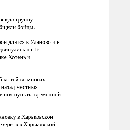
боевую группу
ообщили бойцы.
и длятся в Уланово и в
двинулись на 16
лке Хотень и
бластей во многих
 назад местных
ье под пункты временной
новку в Харьковской
езервов в Харьковской