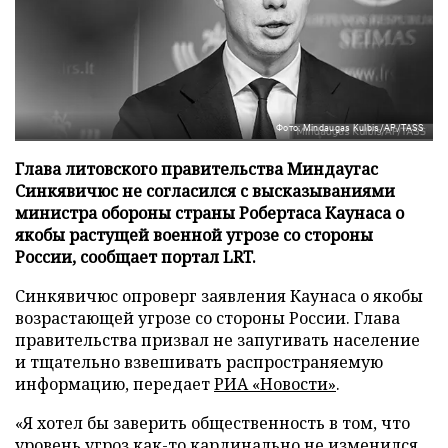
Фото: Mindaugas Kulbis/AP/TASS
Глава литовского правительства Миндаугас
Синкявичюс не согласился с высказываниями
министра обороны страны Робертаса Каунаса о
якобы растущей военной угрозе со стороны
России, сообщает портал LRT.
Синкявичюс опроверг заявления Каунаса о якобы
возрастающей угрозе со стороны России. Глава
правительства призвал не запугивать население
и тщательно взвешивать распространяемую
информацию, передает
РИА «Новости»
.
«Я хотел бы заверить общественность в том, что
уровень угроз как-то кардинально не изменился,