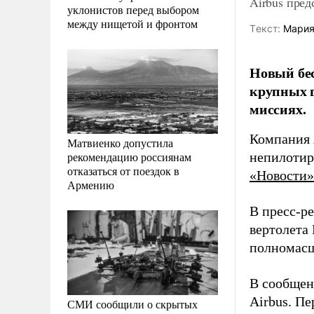
Airbus пре
уклонистов перед выбором
между нищетой и фронтом
Tекст:
Мария
Новый бес
крупных г
миссиях.
Компания A
Матвиенко допустила
рекомендацию россиянам
непилотир
отказаться от поездок в
«Новости»
Армению
В пресс-р
вертолета 
полномасш
В сообщен
Airbus. П
СМИ сообщили о скрытых