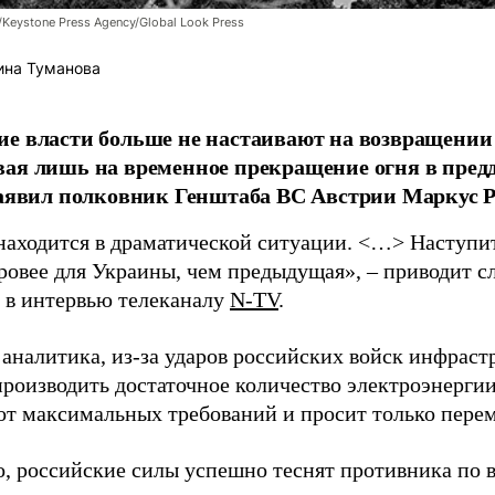
/Keystone Press Agency/Global Look Press
ина Туманова
е власти больше не настаивают на возвращении
ая лишь на временное прекращение огня в пред
заявил полковник Генштаба ВС Австрии Маркус Р
находится в драматической ситуации. <…> Наступит 
уровее для Украины, чем предыдущая», – приводит с
в интервью телеканалу
N-TV
.
 аналитика, из-за ударов российских войск инфраст
производить достаточное количество электроэнерги
 от максимальных требований и просит только пере
о, российские силы успешно теснят противника по 