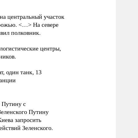
 на центральный участок
рожью. <…> На севере
вил полковник.
логистические центры,
ников.
, один танк, 13
танции
 Путину с
еленского Путину
Киева запросить
ействий Зеленского.