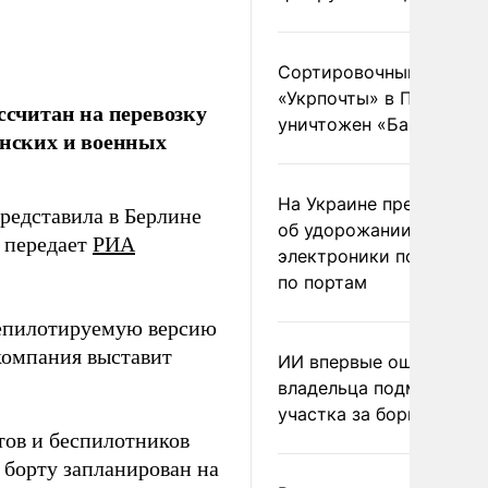
Сортировочный пункт
«Укрпочты» в Павлогра
ссчитан на перевозку
уничтожен «Бандероль
анских и военных
На Украине предупреди
представила в Берлине
об удорожании китайс
 передает
РИА
электроники после уда
по портам
 непилотируемую версию
 компания выставит
ИИ впервые оштрафова
владельца подмосковн
участка за борщевик
тов и беспилотников
 борту запланирован на