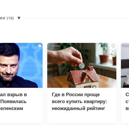
И (10)
▼
i
i
зал взрыв в
Где в России проще
С
 Появилась
всего купить квартиру:
с
Зеленским
неожиданный рейтинг
в
р