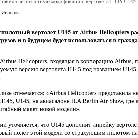
дставила беспилотную модификацию вертолета H145 U145
 Иванова
пилотный вертолет U145 от Airbus Helicopters ра
рузов и в будущем будет использоваться в гражд
irbus Helicopters, входящая в корпорацию Airbus, 
уемую версию вертолета H145 под названием U145,
.
елизе отмечается: «Airbus Helicopters представила
H145, U145, на авиасалоне ILA Berlin Air Show, где
табный макет новой модели».
ии уточняется, что U145 дополнит линейку вертоле
ервый полет этой модели со страхующим пилотом на