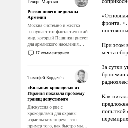
соприкосн
Геворг Мирзаян
означает многолетний период
Россия ничего не должна
уязвимости США, например,
«Основная
Армении
перед Китаем.
фронта. <
Москва системно и жестко
постоянны
разрушает тот фантастический
мир, который Пашинян рисует
для армянского населения.
При этом 
Мир, где политические
места сбо
17 комментариев
прожекты будут безусловно
оплачиваться за счет
За сутки у
российских
бронемаши
налогоплательщиков и где
Тимофей Бордачёв
радиоэлек
Еревану за свои поступки не
«Большая крокодила» из
нужно отвечать.
Израиля показала проблему
Как писал
границ допустимого
предложен
Дискуссия о рве с
попыткой 
крокодилами для охраны
перемирие
израильских тюрем – это
пример того, как быстро мы