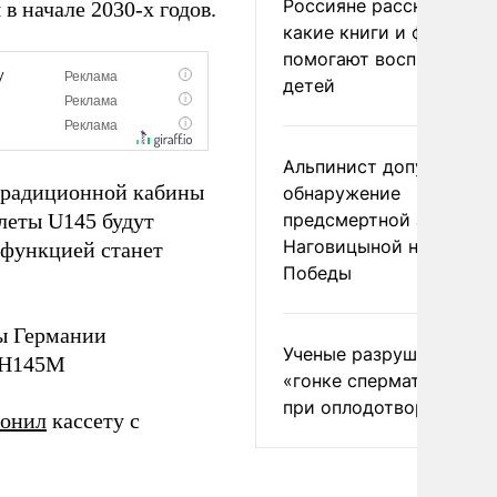
Россияне рассказали,
в начале 2030-х годов.
какие книги и фильмы
помогают воспитывать
детей
Альпинист допустил
традиционной кабины
обнаружение
леты U145 будут
предсмертной записки
Наговицыной на пике
 функцией станет
Победы
ы Германии
Ученые разрушили миф
s H145M
«гонке сперматозоидов
при оплодотворении
ронил
кассету с