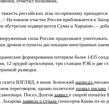
овения, отметил полковник.
 тяжесть российских атак по-прежнему приходится
…> На южном участке Россия приближается к Запо
м обстрелам подвергаются Сумы и Харьков», – доба
вооруженные силы России продолжают уничтожать 
рки дронов и пункты дислокации иностранных наем
краинские формирования потеряли более 1435 солдат
н, 12 орудий артиллерии, три станции РЭБ и две с
тронной разведки.
а газета ВЗГЛЯД, в июне Зеленский
написал
письмо
ием переговоров, однако политолог
назвал письмо
З
самопиара. Посол Долгов
заявил
о скорой попытке 
. Захарова
заявила о страхе
спонсоров Киева из-за д