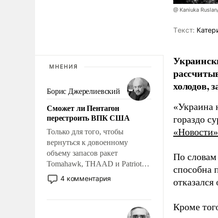
@ Kaniuka Ruslan
Tекст:
Катер
Украински
МНЕНИЯ
рассчитыв
холодов, 
Борис Джерелиевский
«Украина 
Сможет ли Пентагон
перестроить ВПК США
гораздо с
«Новости»
Только для того, чтобы
вернуться к довоенному
объему запасов ракет
По словам
Tomahawk, THAAD и Patriot
способна 
США потребуется более трех
4 комментария
отказался
лет. Даже небольшая война с
Ираном опустошила
Кроме тог
американские арсеналы.
Сложившаяся ситуация