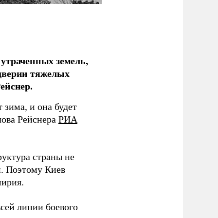
 утраченных земель,
дверии тяжелых
ейснер.
зима, и она будет
лова Рейснера
РИА
руктура страны не
и. Поэтому Киев
мирия.
всей линии боевого