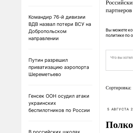
Российски
партнеров 
Командир 76-й дивизии
ВДВ назвал потери ВСУ на
Вы можете к
Добропольском
политике по 
направлении
Путин разрешил
приватизацию аэропорта
Шереметьево
Сортировка:
Генсек ООН осудил атаки
украинских
беспилотников по России
5 АВГУСТА 2
Полко
В российских школах