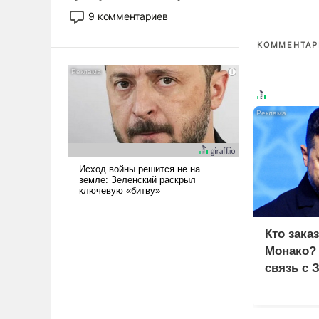
двигаемся по пути
9 комментариев
революционных изменений.
То, что несколько лет назад
КОММЕНТАРИ
было образом для
псевдонаучной фантастики,
стало всерьез обсуждаемой
идеей.
Кто зака
Монако?
связь с 