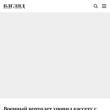
Военный вертолет уронил кассету с