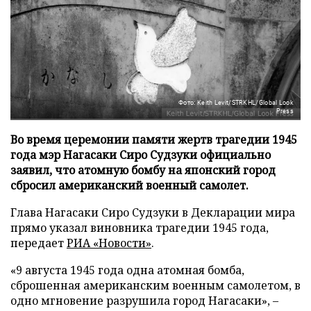
Фото: Keith Levit/STRKHL/Global Look
Press
Во время церемонии памяти жертв трагедии 1945
года мэр Нагасаки Сиро Судзуки официально
заявил, что атомную бомбу на японский город
сбросил американский военный самолет.
Глава Нагасаки Сиро Судзуки в Декларации мира
прямо указал виновника трагедии 1945 года,
передает
РИА «Новости»
.
«9 августа 1945 года одна атомная бомба,
сброшенная американским военным самолетом, в
одно мгновение разрушила город Нагасаки», –