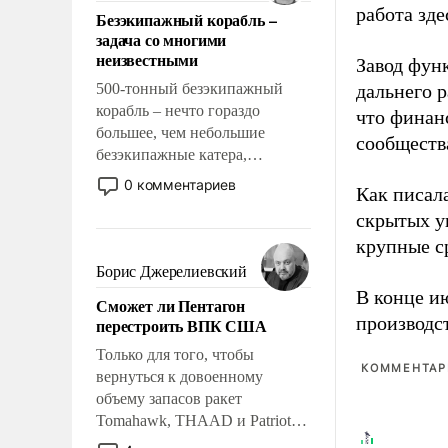
ответственность, помогать
работа зде
Безэкипажный корабль –
слабым, идти вперед и
задача со многими
адаптироваться.
неизвестными
Завод фун
500-тонный безэкипажный
дальнего 
корабль – нечто гораздо
что финан
большее, чем небольшие
сообществ
безэкипажные катера,
применение которых уже
0 комментариев
Как писал
стало обыденностью. Задача по
скрытых у
созданию такого корабля очень
сложна и амбициозна. Однако
крупные с
и ее реализация радикально
Борис Джерелиевский
поднимет наши боевые
В конце и
Сможет ли Пентагон
возможности.
производс
перестроить ВПК США
Только для того, чтобы
КОММЕНТАРИ
вернуться к довоенному
объему запасов ракет
Tomahawk, THAAD и Patriot
США потребуется более трех