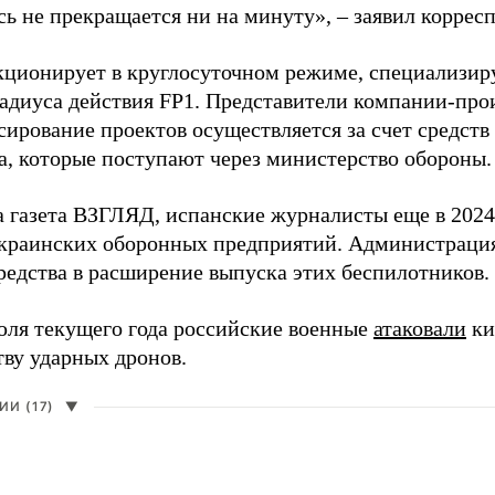
сь не прекращается ни на минуту», – заявил корре
кционирует в круглосуточном режиме, специализир
радиуса действия FP1. Представители компании-про
сирование проектов осуществляется за счет средст
а, которые поступают через министерство обороны.
а газета ВЗГЛЯД, испанские журналисты еще в 2024
краинских оборонных предприятий. Администрац
редства в расширение выпуска этих беспилотников.
юля текущего года российские военные
атаковали
ки
тву ударных дронов.
И (17)
▼