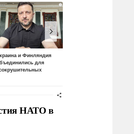
i
краина и Финляндия
«Генерал-провал»: кака
бъединились для
правда выяснилась про
сокрушительных
Драпатого
анкций" против России
стия НАТО в