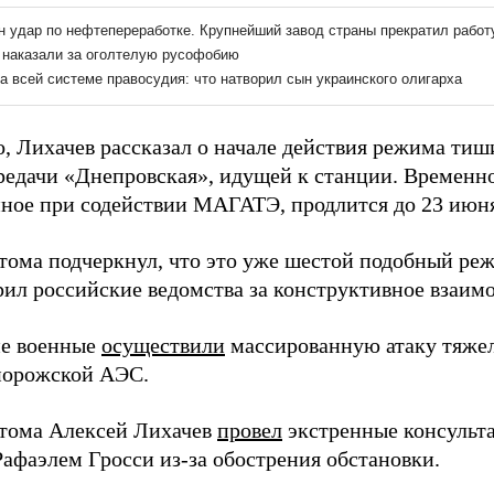
о, Лихачев рассказал о начале действия режима ти
редачи «Днепровская», идущей к станции. Временно
нное при содействии МАГАТЭ, продлится до 23 июн
атома подчеркнул, что это уже шестой подобный реж
рил российские ведомства за конструктивное взаимо
е военные
осуществили
массированную атаку тяже
порожской АЭС.
атома Алексей Лихачев
провел
экстренные консульта
фаэлем Гросси из-за обострения обстановки.