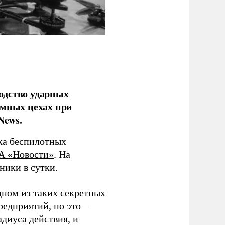
одство ударных
емных цехах при
News.
ка беспилотных
А «Новости»
. На
ники в сутки.
дном из таких секретных
редприятий, но это –
диуса действия, и