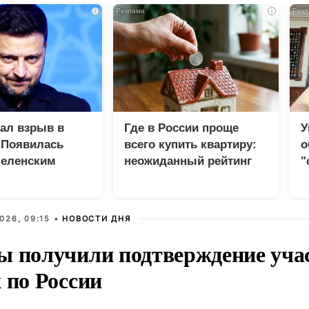
i
i
зал взрыв в
Где в России проще
У
 Появилась
всего купить квартиру:
о
Зеленским
неожиданный рейтинг
"
с
026, 09:15 •
НОВОСТИ ДНЯ
ы получили подтверждение уча
 по России