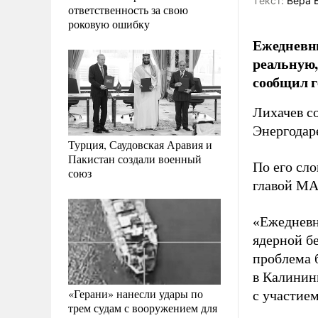
Tекст:
Вера 
ответственность за свою
роковую ошибку
Ежедневны
реальную,
сообщил г
Лихачев с
Энергодар
Турция, Саудовская Аравия и
Пакистан создали военный
По его сло
союз
главой МА
«Ежедневн
ядерной бе
проблема 
в Калинин
«Герани» нанесли удары по
с участие
трем судам с вооружением для