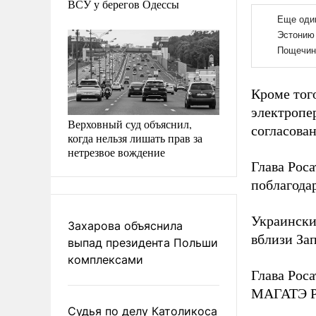
ВСУ у берегов Одессы
Кроме тог
электропе
Верховный суд объяснил,
согласова
когда нельзя лишать прав за
нетрезвое вождение
Глава Рос
поблагода
Украински
Захарова объяснила
вблизи За
выпад президента Польши
комплексами
Глава Рос
МАГАТЭ Ра
Судья по делу Католикоса