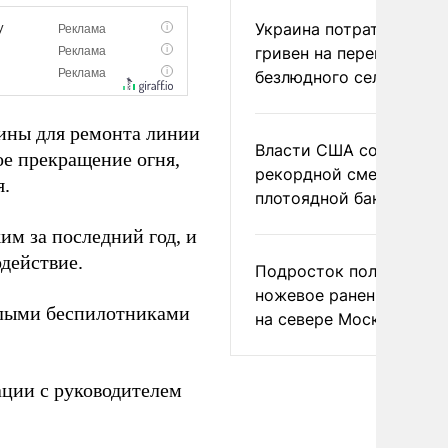
Украина потратила 1 мл
гривен на переименова
безлюдного села
шины для ремонта линии
Власти США сообщили 
е прекращение огня,
рекордной смертности 
я.
плотоядной бактерии
им за последний год, и
действие.
Подросток получил
ножевое ранение в дра
лыми беспилотниками
на севере Москвы
ции с руководителем