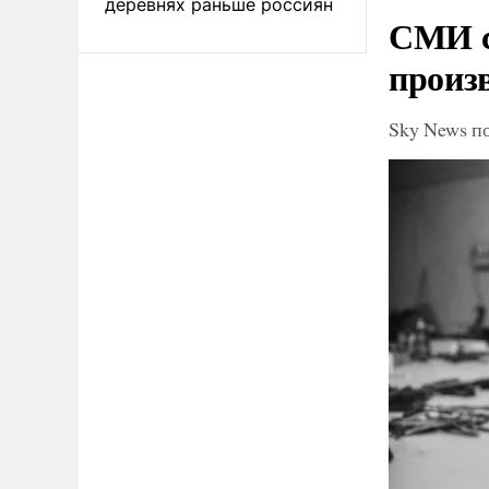
деревнях раньше россиян
СМИ с
произ
Sky News п