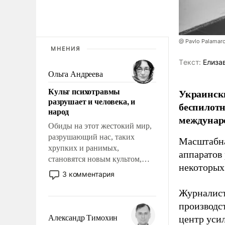
@ Pavlo Palamar
МНЕНИЯ
Tекст:
Елиза
Ольга Андреева
Культ психотравмы
Украински
разрушает и человека, и
беспилотн
народ
междунаро
Обиды на этот жестокий мир,
разрушающий нас, таких
Масштабна
хрупких и ранимых,
аппаратов
становятся новым культом,
некоторых
постепенно вытесняя и
3 комментария
отменяя традиционное
Журналист
требование к человеку – быть
мужественным и твердым под
производст
ударами судьбы, брать на себя
Александр Тимохин
центр уси