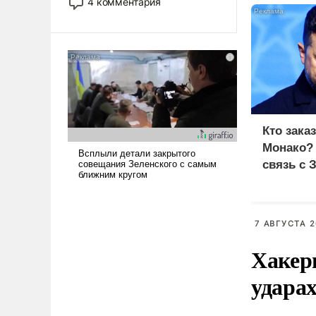
4 комментария
лет. Даже небольшая война с
Ираном опустошила
американские арсеналы.
Сложившаяся ситуация
означает многолетний период
уязвимости США, например,
перед Китаем.
Кто зака
Монако?
связь с 
7 АВГУСТА 2
Хакер
ударах