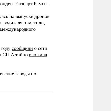
спондент Стюарт Рэмси.
уясь на выпуске дронов
изводителя отметили,
в международного
 году
сообщили
о сети
ия США тайно
вложила
евские заводы по