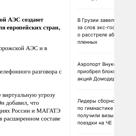
ой АЭС создают
В Грузии завели дело и
ля европейских стран,
за слов экс-госминист
о расстреле абхазских
пленных
порожской АЭС и в
Аэропорт Внуково
телефонного разговора с
приобрел блокпакет
акций Домодедово
 виртуальную угрозу
Лидеры сборной Росси
н добавил, что
по гимнастике не
ациях России и МАГАТЭ
получили визы для
 в расширенном составе
поездки на ЧЕ