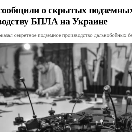
ообщили о скрытых подземных 
водству БПЛА на Украине
оказал секретное подземное производство дальнобойных б