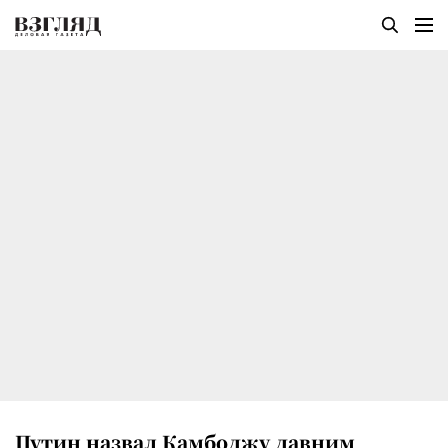
Путин назвал Камбоджу давним