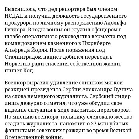
Выяснилось, что дед репортера был членом
НСДАП и получил должность государственного
прокурора по личному распоряжению Адольфа
Гитлера. В годы войны он служил офицером в
штабе оперативного руководства вермахта под
командованием казненного в Нюрнберге
Альфреда Йодля. После поражения под
Сталинградом нацист добился перевода в
Норвегию ради спасения собственной жизни,
пишет Коц.
Военкор выразил удивление слишком мягкой
реакцией президента Сербии Александра Вучича
на слова немецкого журналиста. Сербский лидер
лишь дежурно отметил, что уже обсудил свое
видение ситуации в ходе закрытых переговоров.
По мнению военкора, политику следовало жестко
осадить журналиста, напомнив о 27 млн убитых
фашистами советских граждан во время Великой
Отечественной войны.