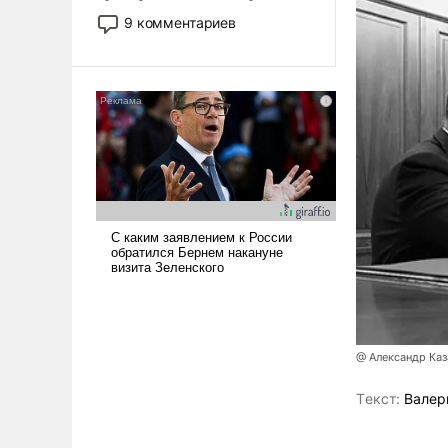
двигаемся по пути
9 комментариев
революционных изменений.
То, что несколько лет назад
было образом для
псевдонаучной фантастики,
стало всерьез обсуждаемой
идеей.
@ Александр Каз
Tекст:
Валер