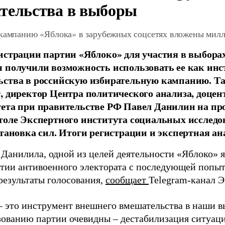
тельства в выборы
 кампанию «Яблока» в зарубежных соцсетях вложены мил
истрации партии «Яблоко» для участия в выбора
 получили возможность использовать ее как ин
ства в российскую избирательную кампанию. Та
, директор Центра политического анализа, доце
тета при правительстве РФ Павел Данилин на п
толе Экспертного института социальных исслед
становка сил. Итоги регистрации и экспертная ан
 Данилила, одной из целей деятельности «Яблоко» 
ртии антивоенного электората с последующей попыт
результаты голосования,
сообщает
Telegram-канал 
– это инструмент внешнего вмешательства в наши в
зованию партии очевидны – дестабилизация ситуаци