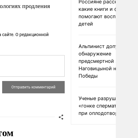
Россияне рассказали,
ологиях продления
какие книги и фильмы
помогают воспитывать
детей
 сайте. О редакционной
Альпинист допустил
обнаружение
предсмертной записки
Наговицыной на пике
Победы
Ученые разрушили миф
«гонке сперматозоидов
при оплодотворении
том