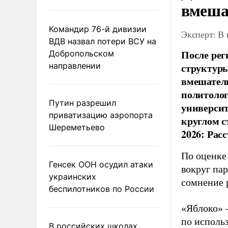
вмеша
Командир 76-й дивизии
Эксперт: В
ВДВ назвал потери ВСУ на
После рег
Добропольском
направлении
структуры
вмешатель
политолог
Путин разрешил
универси
приватизацию аэропорта
круглом с
Шереметьево
2026: Рас
По оценке
Генсек ООН осудил атаки
вокруг па
украинских
сомнение 
беспилотников по России
«Яблоко» 
по исполь
В российских школах