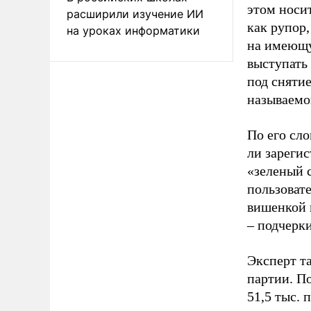
этом носи
расширили изучение ИИ
как рупор
на уроках информатики
на имеющу
выступать
под снятие
называемо
По его сло
ли зареги
«зеленый 
пользовате
вишенкой 
– подчерк
Эксперт т
партии. П
51,5 тыс.