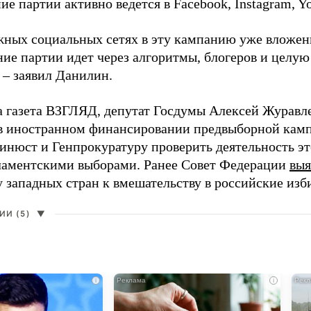
е партии активно ведется в Facebook, Instagram, Y
жных социальных сетях в эту кампанию уже вложе
ие партии идет через алгоритмы, блогеров и целу
 – заявил Данилин.
а газета ВЗГЛЯД, депутат Госдумы Алексей Журавл
в иностранном финансировании предвыборной кам
нюст и Генпрокуратуру проверить деятельность э
ламентскими выборами. Ранее Совет Федерации
выя
у западных стран к вмешательству в российские изб
И (5)
▼
i
i