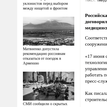
Tекст:
Тимур
уклонистов перед выбором
между нищетой и фронтом
Российска
договорил
медицинск
Соответст
сооружени
Матвиенко допустила
рекомендацию россиянам
«17 июня 
отказаться от поездок в
технологи
Армению
управлени
работать 
пресс-слу
Как писал
строитель
СМИ сообщили о скрытых