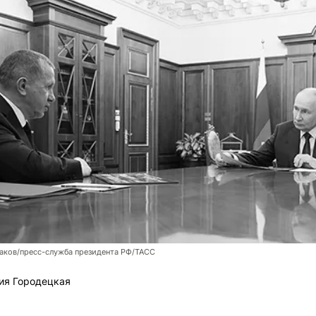
аков/пресс-служба президента РФ/ТАСС
ия Городецкая