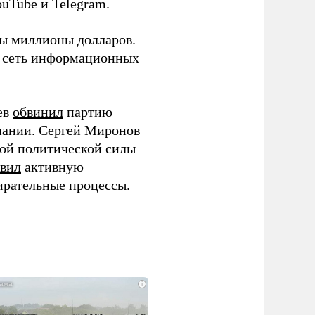
ouTube и Telegram.
ны миллионы долларов.
ю сеть информационных
ев
обвинил
партию
пании. Сергей Миронов
той политической силы
вил
активную
ирательные процессы.
i