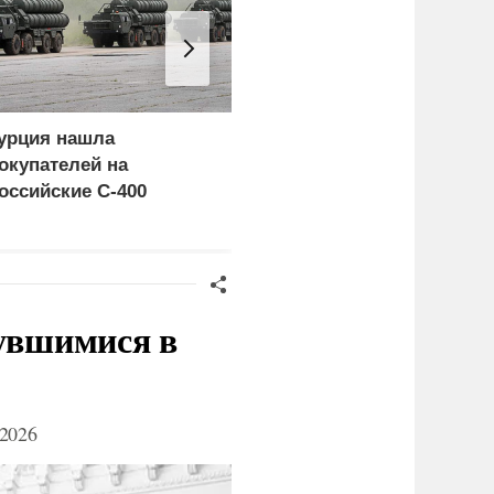
урция нашла
Пощечина всей системе
окупателей на
правосудия: что
оссийские C-400
натворил сын
украинского олигарха
нувшимися в
2026