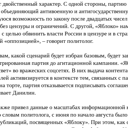
т двойственный характер. С одной стороны, партию
, объединяющий антивоенную и антигосударственну
юся возможность по закону после двадцатых чисел
 без цензуры и ограничений. С другой, «Яблоко» н
 с целью обвинить власти России в цензуре и в стра
й «оппозицией», – говорит политолог.
вам, какой сценарий будет избран базовым, будет за
стрированная партия до агитационной кампании. «Я
свет» во вражеских соцсетях. В них выдача контент
лей активизируется в контексте тем, связанных с па
на торте, партия отказывается подписывать соглаше
ивает Данилин.
акже привел данные о масштабах информационной 
о словам политолога, с июня по начало августа был
 публикаций, посвященных «Яблоку». При этом, как