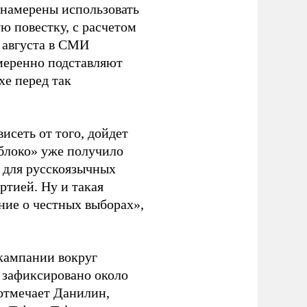
 намерены использовать
ю повестку, с расчетом
 августа в СМИ
амеренно подставляют
хе перед так
висеть от того, дойдет
блоко» уже получило
а для русскоязычных
ртией. Ну и такая
ние о честных выборах»,
кампании вокруг
о зафиксировано около
 отмечает Данилин,