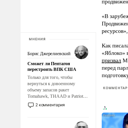
продвижени
«В зарубе
Продвижен
ресурсов»,
МНЕНИЯ
Как писал
«Яблоко» 
Борис Джерелиевский
призвал
Ми
Сможет ли Пентагон
перед пар
перестроить ВПК США
подготовк
Только для того, чтобы
вернуться к довоенному
КОММЕНТАРИ
объему запасов ракет
Tomahawk, THAAD и Patriot
США потребуется более трех
2 комментария
лет. Даже небольшая война с
Ираном опустошила
американские арсеналы.
Сложившаяся ситуация