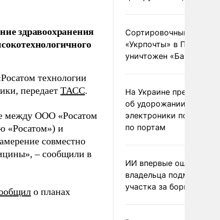
ение здравоохранения
Сортировочный пункт
ысокотехнологичного
«Укрпочты» в Павлогра
уничтожен «Бандероль
«Росатом технологии
ики, передает
ТАСС
.
На Украине предупреди
об удорожании китайс
ве между ООО «Росатом
электроники после уда
по портам
ю «Росатом») и
намерение совместно
ицины», – сообщили в
ИИ впервые оштрафова
владельца подмосковн
участка за борщевик
ообщил
о планах