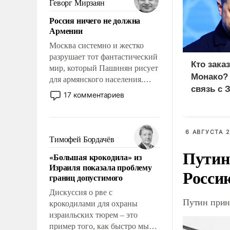
Геворг Мирзаян
означает многолетний период
Россия ничего не должна
уязвимости США, например,
Армении
перед Китаем.
Москва системно и жестко
разрушает тот фантастический
Кто зака
мир, который Пашинян рисует
Монако?
для армянского населения.
связь с 
Мир, где политические
17 комментариев
прожекты будут безусловно
оплачиваться за счет
российских
6 АВГУСТА 2
налогоплательщиков и где
Тимофей Бордачёв
Еревану за свои поступки не
Путин
«Большая крокодила» из
нужно отвечать.
Израиля показала проблему
Росси
границ допустимого
Дискуссия о рве с
Путин прин
крокодилами для охраны
израильских тюрем – это
пример того, как быстро мы