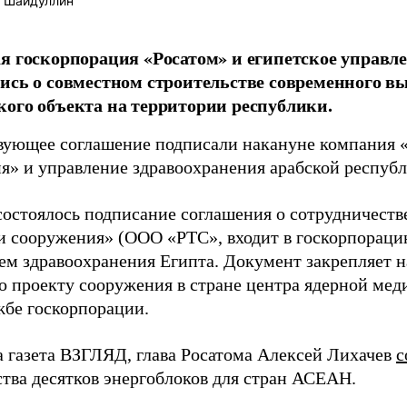
 Шайдуллин
я госкорпорация «Росатом» и египетское управл
ись о совместном строительстве современного в
ого объекта на территории республики.
вующее соглашение подписали накануне компания 
я» и управление здравоохранения арабской республ
состоялось подписание соглашения о сотрудничест
и сооружения» (ООО «РТС», входит в госкорпораци
ем здравоохранения Египта. Документ закрепляет 
по проекту сооружения в стране центра ядерной мед
жбе госкорпорации.
а газета ВЗГЛЯД, глава Росатома Алексей Лихачев
с
ства десятков энергоблоков для стран АСЕАН.