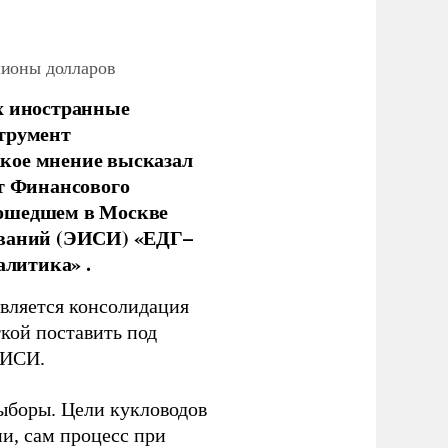
лионы долларов
х иностранные
струмент
кое мнение высказал
нт Финансового
рошедшем в Москве
ований (ЭИСИ) «ЕДГ–
алитика» .
является консолидация
кой поставить под
ЭИСИ.
ыборы. Цели кукловодов
и, сам процесс при