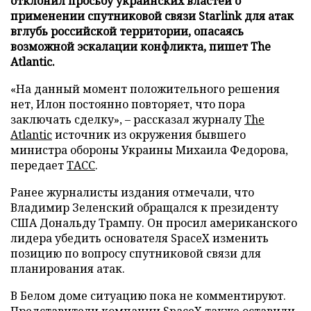
отклонил просьбу украинских властей о
применении спутниковой связи Starlink для атак
вглубь российской территории, опасаясь
возможной эскалации конфликта, пишет The
Atlantic.
«На данный момент положительного решения
нет, Илон постоянно повторяет, что пора
заключать сделку», – рассказал журналу
The
Atlantic
источник из окружения бывшего
министра обороны Украины Михаила Федорова,
передает
ТАСС
.
Ранее журналисты издания отмечали, что
Владимир Зеленский обращался к президенту
США Дональду Трампу. Он просил американского
лидера убедить основателя SpaceX изменить
позицию по вопросу спутниковой связи для
планирования атак.
В Белом доме ситуацию пока не комментируют.
Представители компании SpaceX также оставили