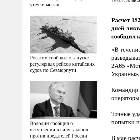
Tекст:
Алекс
утечки мозгов
Расчет 15
дней ликв
сообщил к
«В течени
Росатом сообщил о запуске
разведыва
регулярных рейсов китайских
2А65 «Мст
судов по Севморпути
Украины»,
Командир 
операторы
Точные уд
попытки п
Володин сообщил о
вступлении в силу законов
против предателей России
В мае рас