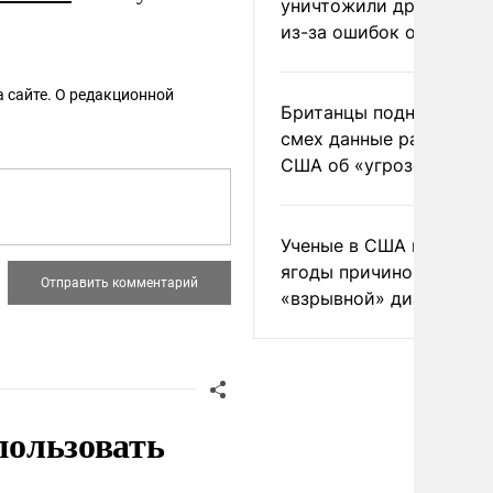
уничтожили друг друга
из-за ошибок оператор
 сайте. О редакционной
Британцы подняли на
смех данные разведки
США об «угрозе России
Ученые в США назвали 
ягоды причиной
«взрывной» диареи
пользовать