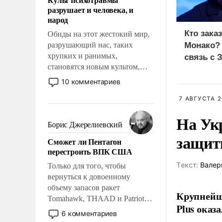
возможности.
разрушает и человека, и
народ
Кто зака
Обиды на этот жестокий мир,
разрушающий нас, таких
Монако?
хрупких и ранимых,
связь с 
становятся новым культом,
постепенно вытесняя и
10 комментариев
отменяя традиционное
требование к человеку – быть
7 АВГУСТА 2
мужественным и твердым под
На Ук
ударами судьбы, брать на себя
Борис Джерелиевский
ответственность, помогать
защиты
Сможет ли Пентагон
слабым, идти вперед и
перестроить ВПК США
адаптироваться.
Tекст:
Валер
Только для того, чтобы
вернуться к довоенному
объему запасов ракет
Крупнейши
Tomahawk, THAAD и Patriot
Plus оказ
США потребуется более трех
6 комментариев
лет. Даже небольшая война с