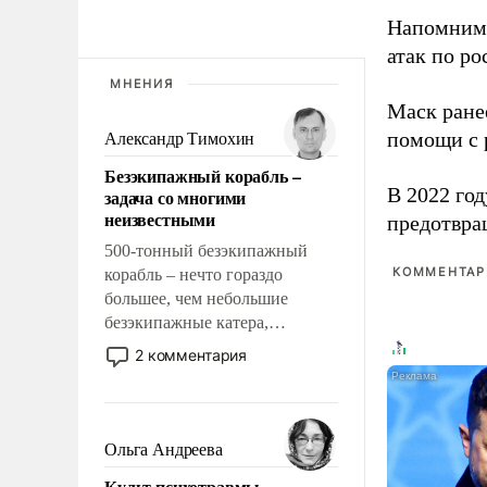
Напомним
атак по ро
МНЕНИЯ
Маск ран
помощи с 
Александр Тимохин
Безэкипажный корабль –
В 2022 го
задача со многими
неизвестными
предотвра
500-тонный безэкипажный
КОММЕНТАРИ
корабль – нечто гораздо
большее, чем небольшие
безэкипажные катера,
применение которых уже
2 комментария
стало обыденностью. Задача по
созданию такого корабля очень
сложна и амбициозна. Однако
и ее реализация радикально
Ольга Андреева
поднимет наши боевые
Культ психотравмы