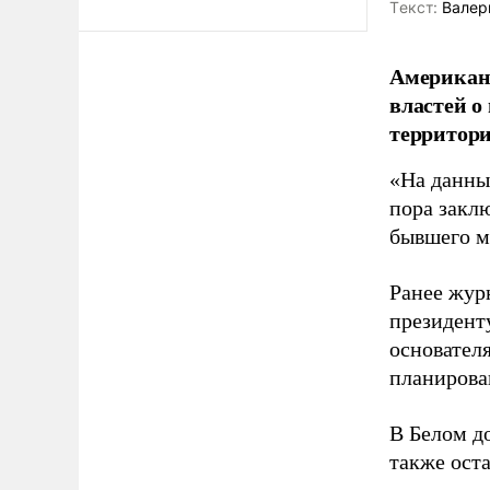
Tекст:
Валер
Американ
властей о
территори
«На данны
пора закл
бывшего м
Ранее жур
президент
основател
планирова
В Белом д
также оста