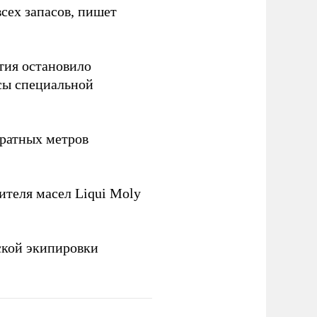
сех запасов, пишет
тия остановило
сы специальной
ратных метров
теля масел Liqui Moly
ской экипировки