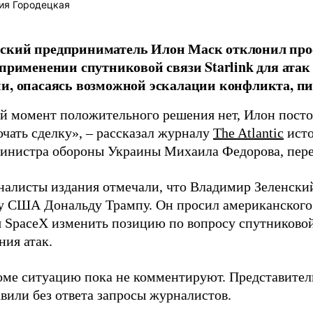
ия Городецкая
ский предприниматель Илон Маск отклонил про
 применении спутниковой связи Starlink для атак
и, опасаясь возможной эскалации конфликта, пиш
й момент положительного решения нет, Илон постоя
ючать сделку», – рассказал журналу
The Atlantic
исто
инистра обороны Украины Михаила Федорова, пер
налисты издания отмечали, что Владимир Зеленски
у США Дональду Трампу. Он просил американского
я SpaceX изменить позицию по вопросу спутниковой
ния атак.
оме ситуацию пока не комментируют. Представите
вили без ответа запросы журналистов.