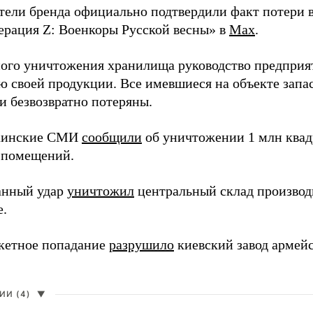
тели бренда официально подтвердили факт потери в
ерация Z: Военкоры Русской весны» в
Max
.
ного уничтожения хранилища руководство предприя
ю своей продукции. Все имевшиеся на объекте запа
и безвозвратно потеряны.
раинские СМИ
сообщили
об уничтожении 1 млн квад
 помещений.
анный удар
уничтожил
центральный склад производи
е.
кетное попадание
разрушило
киевский завод армей
И (4)
▼