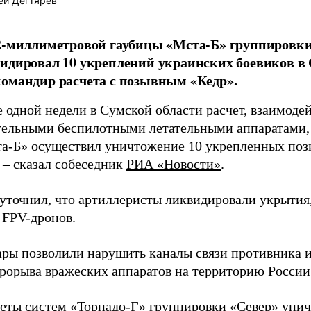
ей Дегтярёв
2-миллиметровой гаубицы «Мста-Б» группировки 
идировал 10 укреплений украинских боевиков в 
омандир расчета с позывным «Кедр».
е одной недели в Сумской области расчет, взаимод
тельными беспилотными летательными аппаратами,
а-Б» осуществил уничтожение 10 укрепленных по
 – сказал собеседник
РИА «Новости»
.
уточнил, что артиллеристы ликвидировали укрытия,
 FPV-дронов.
ары позволили нарушить каналы связи противника и
рорыва вражеских аппаратов на территорию России
четы систем «Торнадо-Г» группировки «Север»
уни