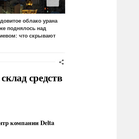
довитое облако урана
В России назвали
же поднялось над
законную цель наших
иевом: что скрывают
ВС на территории
ласти
Германии
склад средств
нтр компании Delta