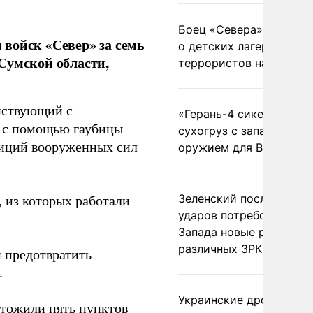
Боец «Севера» рассказ
войск «Север» за семь
о детских лагерях
Сумской области,
террористов на Украин
ействующий с
«Герань-4 сикер» пора
 с помощью гаубицы
сухогруз с западным
зиций вооруженных сил
оружием для ВСУ
Зеленский после ночны
 из которых работали
ударов потребовал у
Запада новые ракеты д
различных ЗРК
 предотвратить
.
Украинские дроны
чтожили
пять пунктов