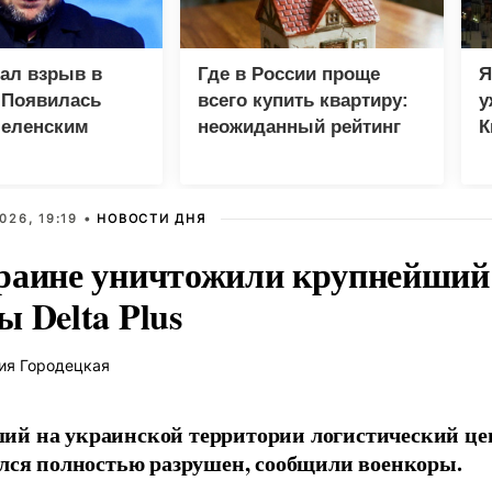
зал взрыв в
Где в России проще
Я
 Появилась
всего купить квартиру:
у
Зеленским
неожиданный рейтинг
К
в
026, 19:19 •
НОВОСТИ ДНЯ
раине уничтожили крупнейший 
 Delta Plus
ия Городецкая
й на украинской территории логистический це
ался полностью разрушен, сообщили военкоры.