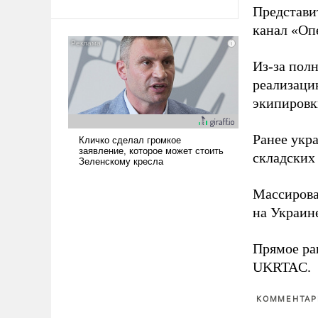
Представи
Ираном опустошила
канал «Оп
американские арсеналы.
Сложившаяся ситуация
означает многолетний период
Из-за пол
уязвимости США, например,
реализаци
перед Китаем.
экипировк
Ранее ук
складских
Массиров
на Украин
Прямое ра
UKRTAC.
КОММЕНТАРИ