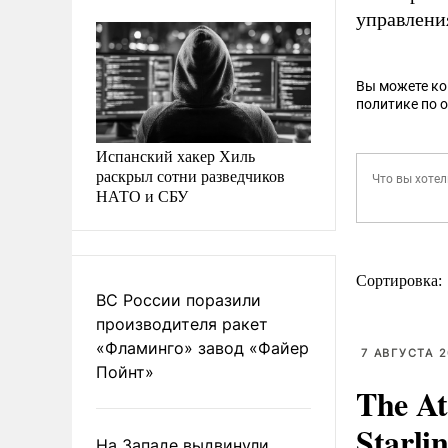
управлени
Вы можете к
политике по 
Испанский хакер Хиль
раскрыл сотни разведчиков
НАТО и СБУ
Сортировка:
ВС России поразили
производителя ракет
«Фламинго» завод «Файер
7 АВГУСТА 2
Пойнт»
The At
Starli
На Западе выдвинули