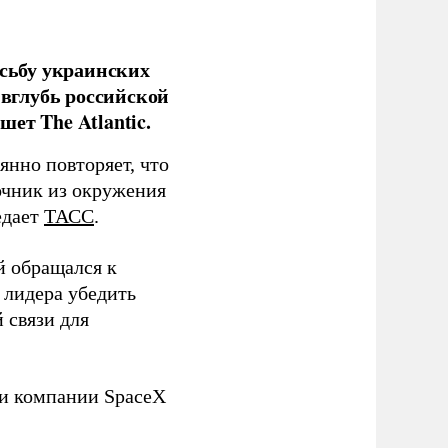
сьбу украинских
 вглубь российской
ет The Atlantic.
нно повторяет, что
чник из окружения
едает
ТАСС
.
й обращался к
 лидера убедить
 связи для
ли компании SpaceX