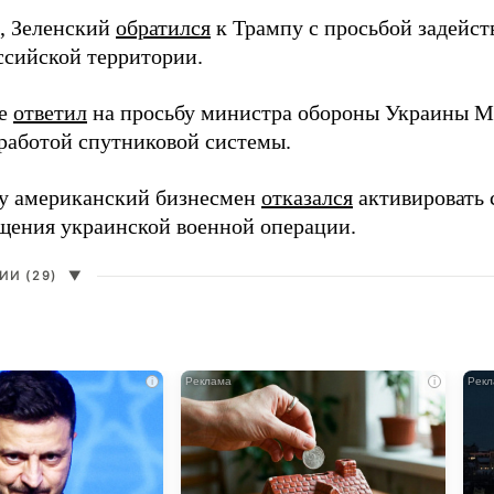
, Зеленский
обратился
к Трампу с просьбой задейств
ссийской территории.
ее
ответил
на просьбу министра обороны Украины М
работой спутниковой системы.
ду американский бизнесмен
отказался
активировать 
щения украинской военной операции.
И (29)
▼
i
i