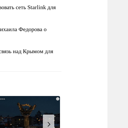
овать сеть Starlink для
ихаила Федорова о
связь над Крымом для
i