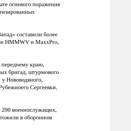
тате огневого поражения
отизированных
Запад» составили более
ские HMMWV и MaxxPro,
 переднему краю,
ных бригад, штурмового
 у Нововодяного,
 Рубежноего Сергеевки,
 290 военнослужащих,
ытожили в оборонном