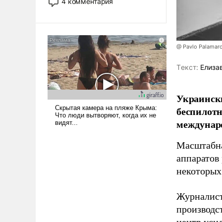
4 комментария
лет. Даже небольшая война с
Ираном опустошила
американские арсеналы.
Сложившаяся ситуация
@ Pavlo Palamar
означает многолетний период
уязвимости США, например,
Tекст:
Елиза
перед Китаем.
Украински
беспилотн
междунаро
Масштабна
аппаратов
некоторых
Журналист
производст
центр уси