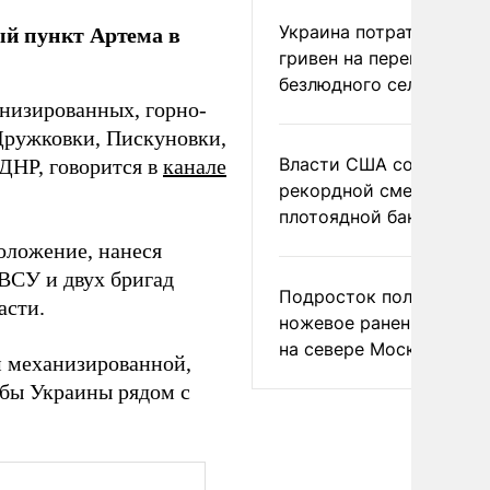
й пункт Артема в
Украина потратила 1 мл
гривен на переименова
безлюдного села
низированных, горно-
Дружковки, Пискуновки,
Власти США сообщили 
ДНР, говорится в
канале
рекордной смертности 
плотоядной бактерии
оложение, нанеся
ВСУ и двух бригад
Подросток получил
асти.
ножевое ранение в дра
на севере Москвы
м механизированной,
жбы Украины рядом с