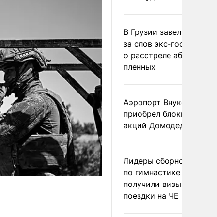
В Грузии завели дело и
за слов экс-госминист
о расстреле абхазских
пленных
Аэропорт Внуково
приобрел блокпакет
акций Домодедово
Лидеры сборной Росси
по гимнастике не
получили визы для
поездки на ЧЕ