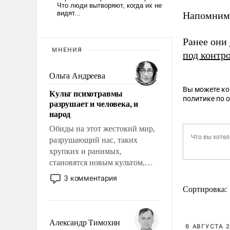
Напомним,
Ранее они
МНЕНИЯ
под контр
Ольга Андреева
Вы можете к
Культ психотравмы
политике по 
разрушает и человека, и
народ
Обиды на этот жестокий мир,
разрушающий нас, таких
хрупких и ранимых,
становятся новым культом,
постепенно вытесняя и
3 комментария
отменяя традиционное
Сортировка:
требование к человеку – быть
мужественным и твердым под
ударами судьбы, брать на себя
Александр Тимохин
6 АВГУСТА 2