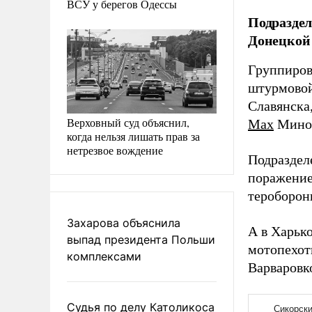
ВСУ у берегов Одессы
Подразде
Донецкой 
Группиров
штурмовой
Славянска
Верховный суд объяснил,
Max
Мино
когда нельзя лишать прав за
нетрезвое вождение
Подраздел
поражение
тероборон
Захарова объяснила
А в Харьк
выпад президента Польши
мотопехот
комплексами
Варваровк
Судья по делу Католикоса