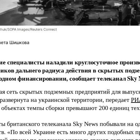
chuk/SOPA Images/Reuters Connect
вета Шишкова
е специалисты наладили круглосуточное произв
иков дальнего радиуса действия в скрытых подз
дном финансировании, сообщает телеканал Sky 
я сеть скрытых подземных предприятий для выпус
 развернута на украинской территории, передает
РИ
 объектах темпы сборки превышают 200 единиц тех
ы британского телеканала Sky News побывали на о
в. «По всей Украине есть много других подобных п
лий страны по созданию ударных дронов дальнего ра