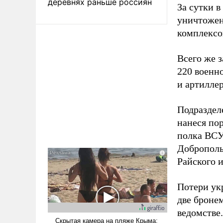
деревнях раньше россиян
За сутки 
уничтожен
комплексо
Всего же 
220 военн
и артилле
Подраздел
нанеся по
полка ВСУ
Доброполь
Райского 
Потери ук
две броне
ведомстве.