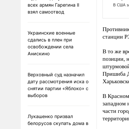
всех армян Гарегина II
взял самоотвод
Противник
Украинские военные
станции Р
сдались в плен при
освобождении села
В то же в
Анискино
позиции, 
штурмовой
Пришиба Д
Верховный суд назначил
Харьковск
дату рассмотрения иска о
снятии партии «Яблоко» с
выборов
В Красном
западном 
части гор
Лукашенко призвал
территори
белорусов скупать дома в