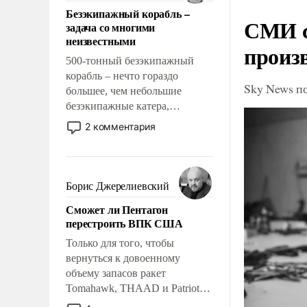
ответственность, помогать
Безэкипажный корабль –
слабым, идти вперед и
СМИ с
задача со многими
адаптироваться.
неизвестными
произ
500-тонный безэкипажный
корабль – нечто гораздо
Sky News п
большее, чем небольшие
безэкипажные катера,
применение которых уже
2 комментария
стало обыденностью. Задача по
созданию такого корабля очень
сложна и амбициозна. Однако
и ее реализация радикально
Борис Джерелиевский
поднимет наши боевые
Сможет ли Пентагон
возможности.
перестроить ВПК США
Только для того, чтобы
вернуться к довоенному
объему запасов ракет
Tomahawk, THAAD и Patriot
США потребуется более трех