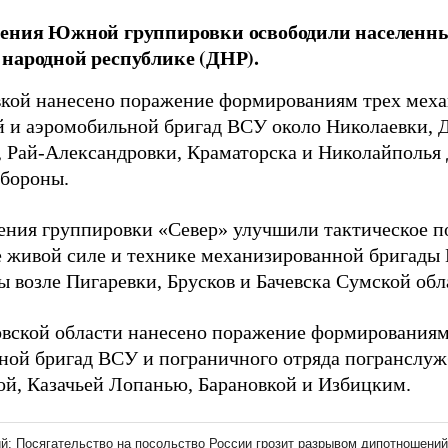
ления Южной группировки освободили населенны
народной республике (ДНР).
кой нанесено поражение формированиям трех меха
 и аэромобильной бригад ВСУ около Николаевки, 
, Рай-Александровки, Краматорска и Николайполья 
бороны.
ения группировки «Север» улучшили тактическое п
 живой силе и технике механизированной бригады 
ы возле Пигаревки, Брусков и Бачевска Сумской обл
овской области нанесено поражение формирования
ной бригад ВСУ и пограничного отряда погранслу
ой, Казачьей Лопанью, Барановкой и Избицким.