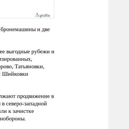
 бронемашины и две
лее выгодные рубежи и
изированных,
рово, Татьяновки,
и Шийковки
лжают продвижение в
 в северо-западной
ли к зачистке
инобороны.