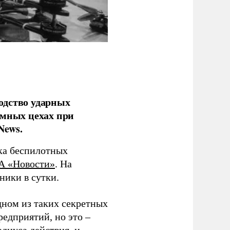
одство ударных
емных цехах при
News.
ка беспилотных
А «Новости»
. На
ники в сутки.
дном из таких секретных
редприятий, но это –
диуса действия, и