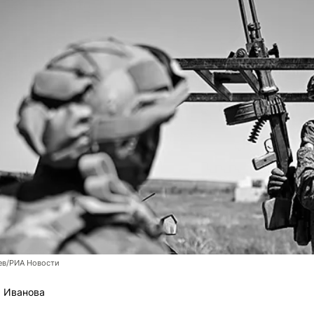
ев/РИА Новости
 Иванова