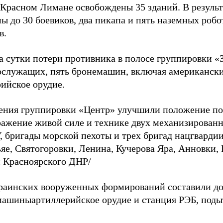
в Красном Лимане освобождены 35 зданий. В резуль
ы до 30 боевиков, два пикапа и пять наземных роб
в.
за сутки потери противника в полосе группировки «
ослужащих, пять бронемашин, включая американ
рийское орудие.
ения группировки «Центр» улучшили положение по
ражение живой силе и технике двух механизирован
, бригады морской пехоты и трех бригад нацгвардии
яе, Святогоровки, Ленина, Кучерова Яра, Анновки,
и Красноярского ДНР/
раинских вооруженных формирований составили до
машиныартиллерийское орудие и станция РЭБ, под