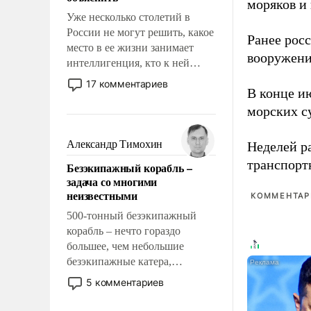
моряков и
Уже несколько столетий в
России не могут решить, какое
Ранее рос
место в ее жизни занимает
вооружени
интеллигенция, кто к ней
принадлежит, а кого из нее
17 комментариев
В конце и
исключили с правом
восстановления и без оного. И
морских су
чем она отличается от просто
образованных людей. Иногда
Александр Тимохин
Неделей р
казалось, что эти вопросы
транспорт
Безэкипажный корабль –
решены раз и навсегда, но –
задача со многими
нет, не решены.
неизвестными
КОММЕНТАРИ
500-тонный безэкипажный
корабль – нечто гораздо
большее, чем небольшие
безэкипажные катера,
применение которых уже
5 комментариев
стало обыденностью. Задача по
созданию такого корабля очень