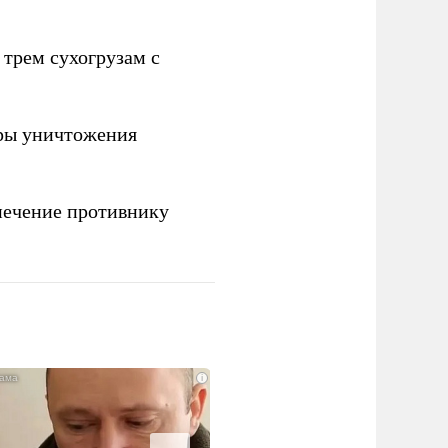
 трем сухогрузам с
ры уничтожения
печение противнику
i