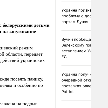
Украина признала
проблему с доступом к
портам Дуная
с белорусскими детьми
 на запугивание
Вучич пообещал
Зеленскому помочь со
 киевский режим
вступлением Украины в
ой области, передает
ЕС
ю действий украинских
Украина получила
ежде посеять панику,
очередной отказ в
 целям и особенно по
поставках ракет для
Patriot
равлена на подрыв