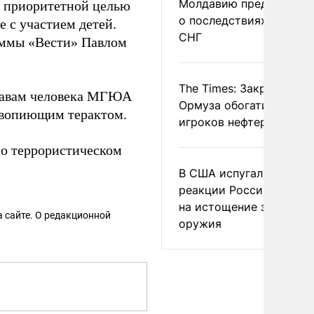
Молдавию предупреди
о приоритетной целью
о последствиях выхода
е с участием детей.
СНГ
аммы «Вести» Павлом
The Times: Закрытие
правам человека МГЮА
Ормуза обогатило новы
 вопиющим терактом.
игроков нефтерынка
 о террористическом
В США испугались
реакции России и Кита
на истощение запасов
 сайте. О редакционной
оружия