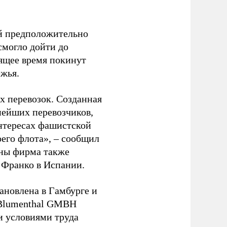
ый предположительно
смогло дойти до
оящее время покинут
ежья.
 перевозок. Созданная
пнейших перевозчиков,
нтересах фашистской
оего флота», – сообщил
йны фирма также
 Франко в Испании.
ановлена в Гамбурге и
 Blumenthal GMBH
и условиями труда