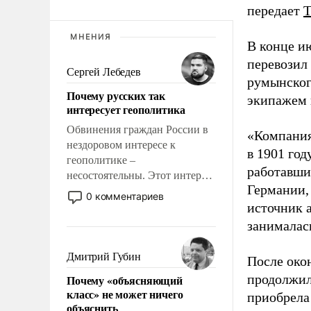
передает
МНЕНИЯ
В конце и
перевозил
Сергей Лебедев
румынског
Почему русских так
экипажем 
интересует геополитика
Обвинения граждан России в
«Компания
нездоровом интересе к
в 1901 год
геополитике –
работавши
несостоятельны. Этот интерес
Германии, 
рационален и прагматичен. Он
0 комментариев
обусловлен тысячелетним
источник 
опытом выживания в крайне
занималас
непростых условиях и
фундаментальным знанием,
Дмитрий Губин
После око
что мировая политика имеет
продолжил
Почему «объясняющий
свойство заявляться на порог
класс» не может ничего
приобрела
нашего дома.
объяснить