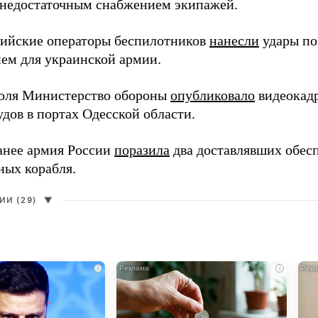
 недостаточным снабжением экипажей.
сийские операторы беспилотников
нанесли
удары по
ем для украинской армии.
юля Министерство обороны
опубликовало
видеокад
дов в портах Одесской области.
анее армия России
поразила
два доставлявших обес
ных корабля.
И (29)
▼
i
i