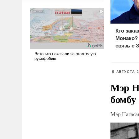
сложна и амбициозна. Однако
и ее реализация радикально
поднимет наши боевые
возможности.
Кто зака
Монако?
связь с 
9 АВГУСТА 2
Мэр Н
бомбу
Мэр Нагаса