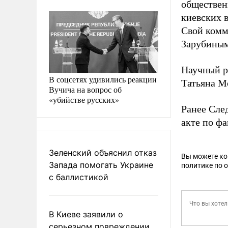
обществен
киевских в
Свой комм
Зарубиным
Научный р
В соцсетях удивились реакции
Татьяна М
Вучича на вопрос об
«убийстве русских»
Ранее Сле
акте по фа
Зеленский объяснил отказ
Вы можете к
Запада помогать Украине
политике по 
с баллистикой
В Киеве заявили о
серьезном повреждении