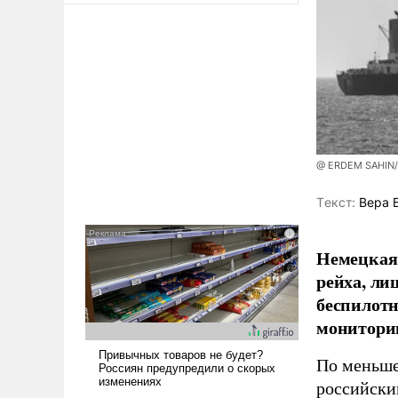
@ ERDEM SAHIN
Tекст:
Вера 
Немецкая 
рейха, ли
беспилотн
мониторин
По меньше
российски