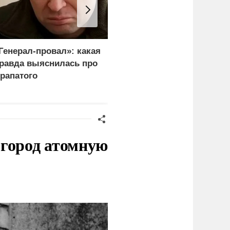
Генерал-провал»: какая
"Королева марафонов"
равда выяснилась про
привыкает к нищете и
рапатого
тюремной зарплате в 6,
тысяч
 город атомную