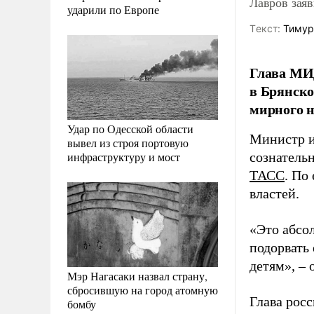
Лавров заяв
ударили по Европе
Tекст:
Тимур
Глава МИД
в Брянско
мирного н
Удар по Одесской области
Министр и
вывел из строя портовую
инфраструктуру и мост
сознательн
ТАСС
. По
властей.
«Это абсол
подорвать
детям», – 
Мэр Нагасаки назвал страну,
сбросившую на город атомную
Глава рос
бомбу