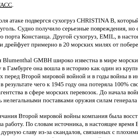
ТАСС
.
юля атаке подвергся сухогруз CHRISTINA B, котор
 уголь. Судно получило серьезные повреждения, но 
о порта Констанца. Другой сухогруз, EMIL, в наст
и дрейфует примерно в 20 морских милях от побер
 Blumenthal GMBH широко известна в мире морских
у в Гамбурге она вошла в историю как один из кру
х перед Второй мировой войной и в годы войны в и
в результате чего к 1945 году она потеряла 100% св
агентства в сфере морских перевозок. До начала во
ь нелегальными поставками оружия силам генерала
нчания Второй мировой войны компания была восст
а работу. По словам источника, в настоящее время
 дурную славу из-за скандалов, связанных с плохим