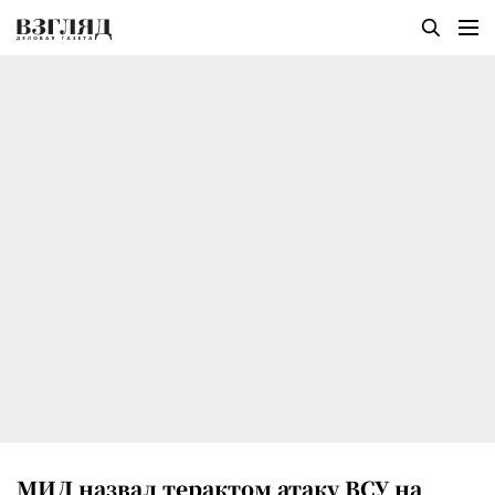
МИД назвал терактом атаку ВСУ на