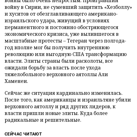
войны было очень непростым. Проигравший
войну в Сирии, не сумевший защитить «Хезболлу»
и хуситов от обезглавливающего американо-
израильского удара, живущий в условиях
перманентного и постоянно обостряющегося
экономического кризиса, уже вылившегося в
масштабные протесты – Тегеран через полгода-
год вполне мог бы получить внутреннюю
революцию или выгодную США трансформацию
власти. Элиты страны были расколоты, все
ожидали борьбу за власть после ухода
тяжелобольного верховного аятоллы Али
Хаменеи.
Сейчас же ситуация кардинально изменилась.
После того, как американцы и израильтяне убили
верховного аятоллу и ряд других лидеров, к
власти пришли новые элиты. Куда более
радикальные и решительные.
СЕЙЧАС ЧИТАЮТ