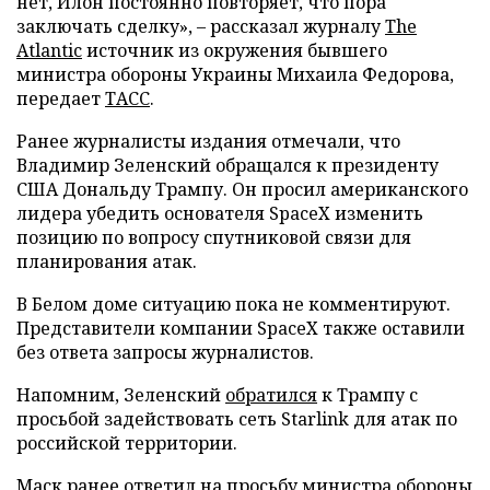
нет, Илон постоянно повторяет, что пора
заключать сделку», – рассказал журналу
The
Atlantic
источник из окружения бывшего
министра обороны Украины Михаила Федорова,
передает
ТАСС
.
Ранее журналисты издания отмечали, что
Владимир Зеленский обращался к президенту
США Дональду Трампу. Он просил американского
лидера убедить основателя SpaceX изменить
позицию по вопросу спутниковой связи для
планирования атак.
В Белом доме ситуацию пока не комментируют.
Представители компании SpaceX также оставили
без ответа запросы журналистов.
Напомним, Зеленский
обратился
к Трампу с
просьбой задействовать сеть Starlink для атак по
российской территории.
Маск ранее
ответил
на просьбу министра обороны