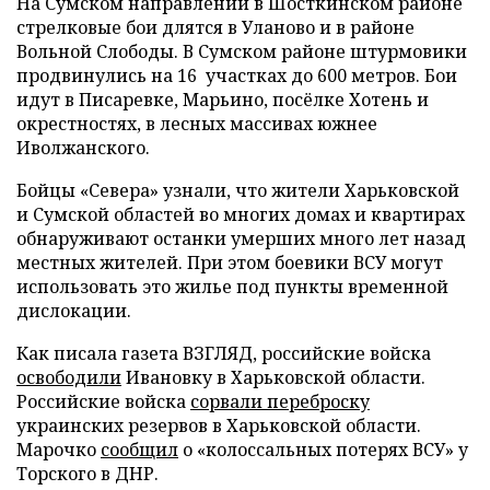
На Сумском направлении в Шосткинском районе
стрелковые бои длятся в Уланово и в районе
Вольной Слободы. В Сумском районе штурмовики
продвинулись на 16 участках до 600 метров. Бои
идут в Писаревке, Марьино, посёлке Хотень и
окрестностях, в лесных массивах южнее
Иволжанского.
Бойцы «Севера» узнали, что жители Харьковской
и Сумской областей во многих домах и квартирах
обнаруживают останки умерших много лет назад
местных жителей. При этом боевики ВСУ могут
использовать это жилье под пункты временной
дислокации.
Как писала газета ВЗГЛЯД, российские войска
освободили
Ивановку в Харьковской области.
Российские войска
сорвали переброску
украинских резервов в Харьковской области.
Марочко
сообщил
о «колоссальных потерях ВСУ» у
Торского в ДНР.