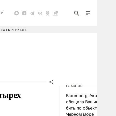
ТИ
НЕФТЬ И РУБЛЬ
ГЛАВНОЕ
етырех
Bloomberg: Украина
обещала Вашингтону не
бить по объектам КТК в
Черном море