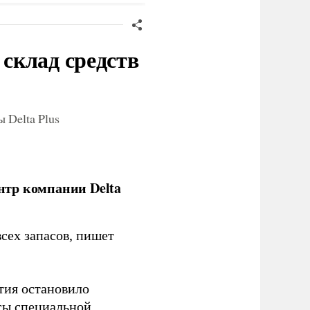
склад средств
 Delta Plus
нтр компании Delta
сех запасов, пишет
тия остановило
сы специальной