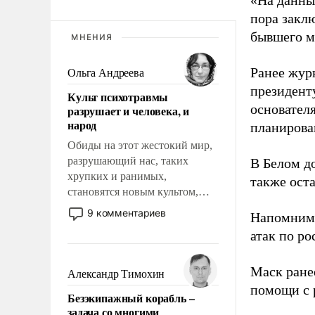
«На данны
пора закл
бывшего м
МНЕНИЯ
Ранее жур
Ольга Андреева
президент
Культ психотравмы
основател
разрушает и человека, и
народ
планирова
Обиды на этот жестокий мир,
разрушающий нас, таких
В Белом д
хрупких и ранимых,
также оста
становятся новым культом,
постепенно вытесняя и
9 комментариев
Напомним
отменяя традиционное
атак по ро
требование к человеку – быть
мужественным и твердым под
ударами судьбы, брать на себя
Маск ран
Александр Тимохин
ответственность, помогать
помощи с 
Безэкипажный корабль –
слабым, идти вперед и
задача со многими