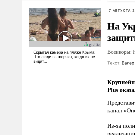
американские арсеналы.
7 АВГУСТА 2
Сложившаяся ситуация
означает многолетний период
На Ук
уязвимости США, например,
перед Китаем.
защиты
Военкоры: 
Tекст:
Валер
Крупнейши
Plus оказ
Представи
канал «Оп
Из-за пол
реализаци