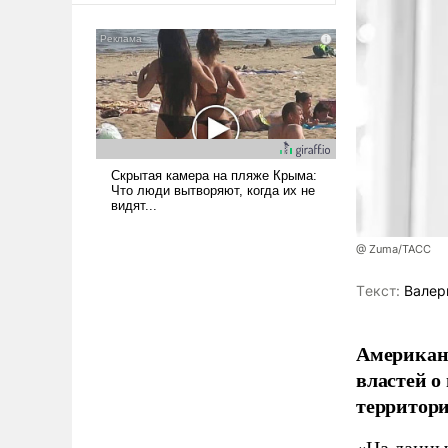
@ Zuma/ТАСС
Tекст:
Валер
Американ
властей о
территори