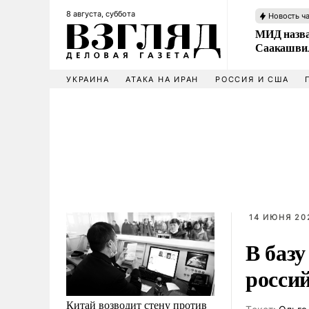
8 августа, суббота
Новость ч
МИД назва
Саакашвил
УКРАИНА
АТАКА НА ИРАН
РОССИЯ И США
14 ИЮНЯ 202
В баз
росси
Китай возводит стену против