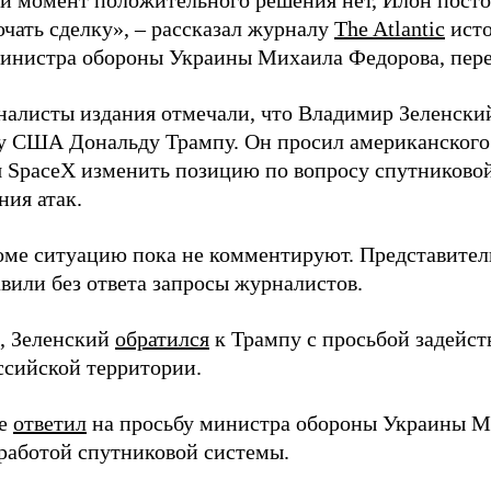
й момент положительного решения нет, Илон постоя
ючать сделку», – рассказал журналу
The Atlantic
исто
инистра обороны Украины Михаила Федорова, пер
налисты издания отмечали, что Владимир Зеленски
у США Дональду Трампу. Он просил американского
я SpaceX изменить позицию по вопросу спутниковой
ния атак.
оме ситуацию пока не комментируют. Представите
вили без ответа запросы журналистов.
, Зеленский
обратился
к Трампу с просьбой задейств
ссийской территории.
ее
ответил
на просьбу министра обороны Украины М
работой спутниковой системы.