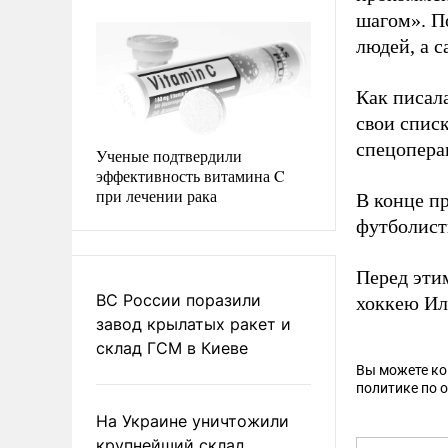
шагом». П
людей, а 
Как писал
свои спис
спецопера
Ученые подтвердили
эффективность витамина C
при лечении рака
В конце пр
футболист
Перед эти
ВС России поразили
хоккею Ил
завод крылатых ракет и
склад ГСМ в Киеве
Вы можете к
политике по 
На Украине уничтожили
крупнейший склад