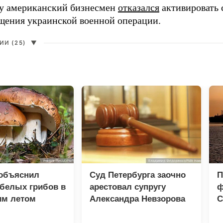
ду американский бизнесмен
отказался
активировать 
щения украинской военной операции.
И (25)
▼
 объяснил
Суд Петербурга заочно
П
белых грибов в
арестовал супругу
ф
им летом
Александра Невзорова
С