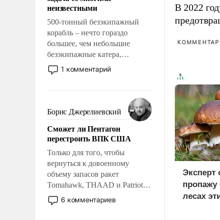
адаптироваться.
неизвестными
В 2022 го
предотвра
500-тонный безэкипажный
корабль – нечто гораздо
КОММЕНТАРИ
большее, чем небольшие
безэкипажные катера,
применение которых уже
1 комментарий
стало обыденностью. Задача по
созданию такого корабля очень
сложна и амбициозна. Однако
и ее реализация радикально
Борис Джерелиевский
поднимет наши боевые
Сможет ли Пентагон
возможности.
перестроить ВПК США
Только для того, чтобы
вернуться к довоенному
Эксперт
объему запасов ракет
пропажу 
Tomahawk, THAAD и Patriot
США потребуется более трех
лесах эт
6 комментариев
лет. Даже небольшая война с
Ираном опустошила