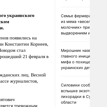
ого украинского
Семье фермера Уолкер
ском
из мема «веселый
и.
молочник» пригрозили
выдворением из Росси
нов появились на
ли Константин Корнеев,
оводом стал
Мирошник назвал
прошедший 21 февраля в
главного инициатора
мифа о похищении
украинских детей
ажданских лиц. Весной
бассе журналистов,
Силовики сообщили о
вспышке экзотической
лихорадки в Сумской
иятович
области
вляется тревожным