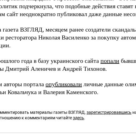
олитик подчеркнула, что подобные действия ставят 
сам сайт неоднократно публиковал даже данные нес
а газета ВЗГЛЯД, месяцем ранее создатели скандал
ки ресторатора Николая Василенко за покупку авто
ции.
ошлого года в базу украинского сайта
попали
бывши
ы Дмитрий Аленичев и Андрей Тихонов.
м авторы портала
опубликовали
личные данные оли
ьи Ковальчука и Валерия Каменского.
омментировать материалы газеты ВЗГЛЯД,
зарегистрировавшись
на
отношению к комментариям читайте
здесь
.