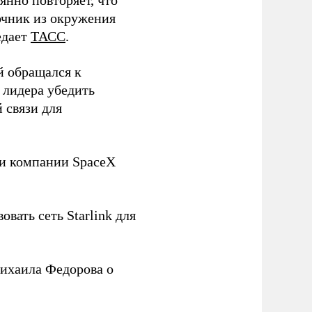
нно повторяет, что
чник из окружения
едает
ТАСС
.
й обращался к
 лидера убедить
 связи для
ли компании SpaceX
овать сеть Starlink для
ихаила Федорова о