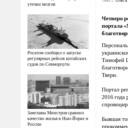
Tекст:
Ольга
утечки мозгов
Четверо р
портала «
благотвор
Персональ
Росатом сообщил о запуске
украинско
регулярных рейсов китайских
Тимофей Ш
судов по Севморпути
благотвор
Твери.
Портал ре
2016 года
спровоциро
Замглавы Минстроя сравнил
качество жилья в Нью-Йорке и
Бывшая то
России
прокоммен