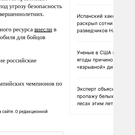
под угрозу безопасность
овершеннолетних.
Испанский хакер Хиль
раскрыл сотни
ьного ресурса
внесли
в
разведчиков НАТО и С
мобиля для бойцов
Ученые в США назвали 
ягоды причиной
е российские
«взрывной» диареи
мпийских чемпионов по
Эксперт объяснил
пропажу белых грибов 
лесах этим летом
 сайте. О редакционной