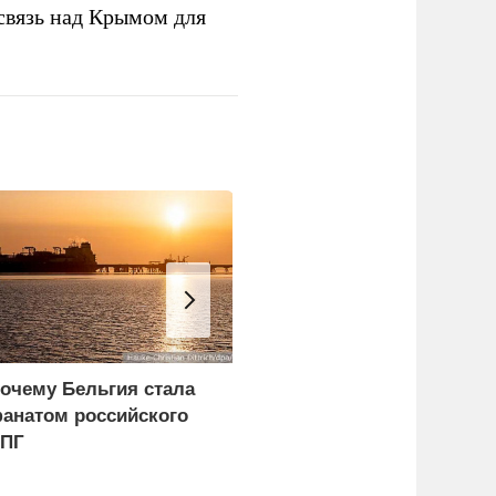
связь над Крымом для
очему Бельгия стала
Зеленский спасает
анатом российского
самого ценного
ПГ
соратника за счет
разведки