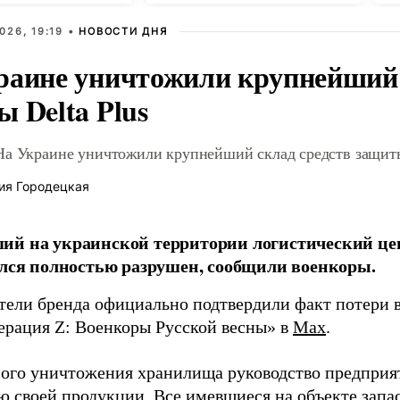
026, 19:19 •
НОВОСТИ ДНЯ
раине уничтожили крупнейший 
 Delta Plus
На Украине уничтожили крупнейший склад средств защиты
ия Городецкая
й на украинской территории логистический це
ался полностью разрушен, сообщили военкоры.
тели бренда официально подтвердили факт потери в
ерация Z: Военкоры Русской весны» в
Max
.
ного уничтожения хранилища руководство предприя
ю своей продукции. Все имевшиеся на объекте запа