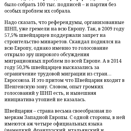
было собрать 100 тыс. подписей – и партия без
особых проблем их собрала.
Надо сказать, что референдумы, организованные
ШНП, уже гремели на всю Европу. Так, в 2009 году
57,5% швейцарцев поддержали запрет на
строительство минаретов. Скандал поднялся на
всю Европу, однако именно то голосование
открыло эру широкого обсуждения
миграционных проблем по всей Европе. А в 2014
году 50,3% швейцарцев высказались за
ограничение трудовой миграции из стран…
Евросоюза. И это притом что Швейцария входит в
Шенгенскую зону. Словом, опыт громких
голосований у ШНП есть, и нынешняя
инициатива утопией не казалась.
Швейцария – страна весьма своеобразная по
меркам Западной Европы. С одной стороны, в ней
имеются аж четыре официальных языка
(немецкий, французский, итальянский и