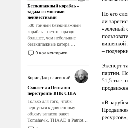
ответственность, помогать
Безэкипажный корабль –
слабым, идти вперед и
задача со многими
адаптироваться.
По его сло
неизвестными
ли зареги
500-тонный безэкипажный
«зеленый 
корабль – нечто гораздо
пользовате
большее, чем небольшие
вишенкой 
безэкипажные катера,
– подчерк
применение которых уже
0 комментариев
стало обыденностью. Задача по
созданию такого корабля очень
Эксперт т
сложна и амбициозна. Однако
партии. П
и ее реализация радикально
Борис Джерелиевский
51,5 тыс.
поднимет наши боевые
Сможет ли Пентагон
продвижени
возможности.
перестроить ВПК США
Только для того, чтобы
«В зарубе
вернуться к довоенному
Продвижен
объему запасов ракет
ресурсов»,
Tomahawk, THAAD и Patriot
США потребуется более трех