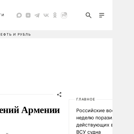
ТИ
НЕФТЬ И РУБЛЬ
ГЛАВНОЕ
чений Армении
Российские военные за
неделю поразили 34
действующих в интере
ВСУ судна