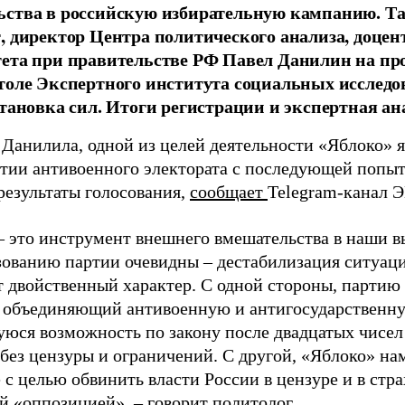
ства в российскую избирательную кампанию. Та
, директор Центра политического анализа, доце
тета при правительстве РФ Павел Данилин на п
толе Экспертного института социальных исслед
становка сил. Итоги регистрации и экспертная ан
 Данилила, одной из целей деятельности «Яблоко» 
ртии антивоенного электората с последующей попыт
результаты голосования,
сообщает
Telegram-канал 
– это инструмент внешнего вмешательства в наши в
зованию партии очевидны – дестабилизация ситуаци
т двойственный характер. С одной стороны, партию
, объединяющий антивоенную и антигосударственну
юся возможность по закону после двадцатых чисел
 без цензуры и ограничений. С другой, «Яблоко» н
 с целью обвинить власти России в цензуре и в стра
й «оппозицией», – говорит политолог.