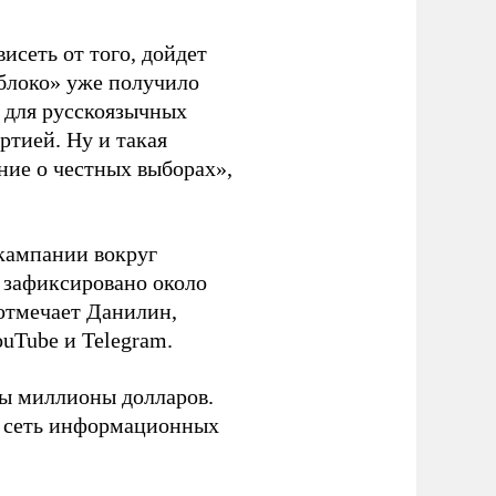
висеть от того, дойдет
блоко» уже получило
а для русскоязычных
ртией. Ну и такая
ние о честных выборах»,
кампании вокруг
о зафиксировано около
 отмечает Данилин,
ouTube и Telegram.
ны миллионы долларов.
ю сеть информационных