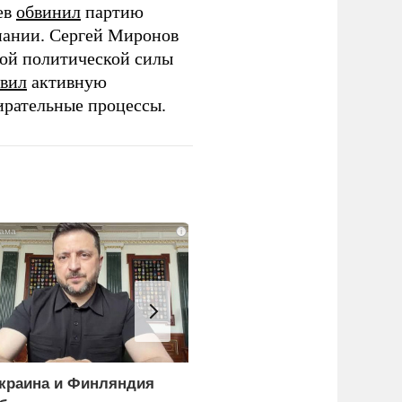
ев
обвинил
партию
пании. Сергей Миронов
той политической силы
вил
активную
ирательные процессы.
i
краина и Финляндия
«Генерал-провал»: кака