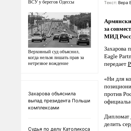
ВСУ у берегов Одессы
Tекст:
Вера 
Армянских
за совме
МИД Росс
Захарова 
Верховный суд объяснил,
Eagle Part
когда нельзя лишать прав за
нетрезвое вождение
передает
Р
«Ни для ко
позициони
Захарова объяснила
против Рос
выпад президента Польши
официальн
комплексами
Дипломат 
делить се
Судья по делу Католикоса