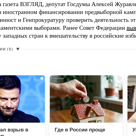
а газета ВЗГЛЯД, депутат Госдумы Алексей Журавл
в иностранном финансировании предвыборной кам
нюст и Генпрокуратуру проверить деятельность э
ламентскими выборами. Ранее Совет Федерации
выя
у западных стран к вмешательству в российские изб
И (5)
▼
i
i
зал взрыв в
Где в России проще
У