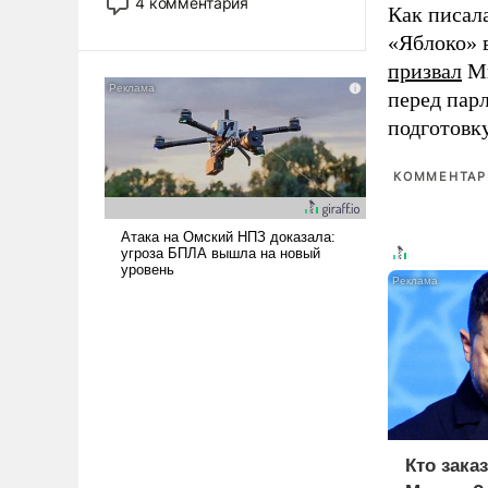
4 комментария
Как писал
лет. Даже небольшая война с
«Яблоко» 
Ираном опустошила
американские арсеналы.
призвал
Ми
Сложившаяся ситуация
перед пар
означает многолетний период
подготовк
уязвимости США, например,
перед Китаем.
КОММЕНТАРИ
Кто зака