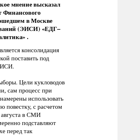
кое мнение высказал
нт Финансового
рошедшем в Москве
ований (ЭИСИ) «ЕДГ–
алитика» .
является консолидация
кой поставить под
ЭИСИ.
ыборы. Цели кукловодов
и, сам процесс при
 намерены использовать
ю повестку, с расчетом
 августа в СМИ
амеренно подставляют
хе перед так