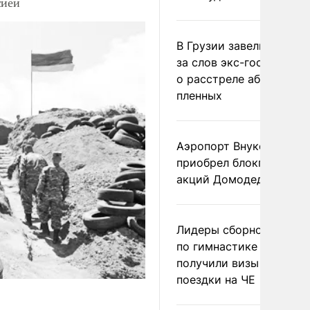
сией
В Грузии завели дело и
за слов экс-госминист
о расстреле абхазских
пленных
Аэропорт Внуково
приобрел блокпакет
акций Домодедово
Лидеры сборной Росси
по гимнастике не
получили визы для
поездки на ЧЕ