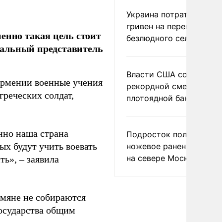
Украина потратила 1 мл
гривен на переименова
енно такая цель стоит
безлюдного села
иальный представитель
Власти США сообщили 
рмении военные учения
рекордной смертности 
греческих солдат,
плотоядной бактерии
енно наша страна
Подросток получил
х будут учить воевать
ножевое ранение в дра
на севере Москвы
ть», – заявила
рмяне не собираются
государства общим