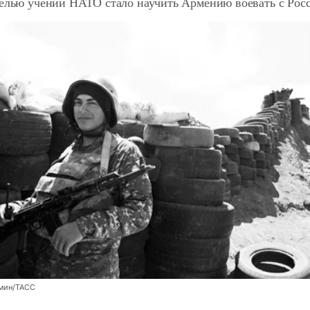
Целью учений НАТО стало научить Армению воевать с Рос
мин/ТАСС