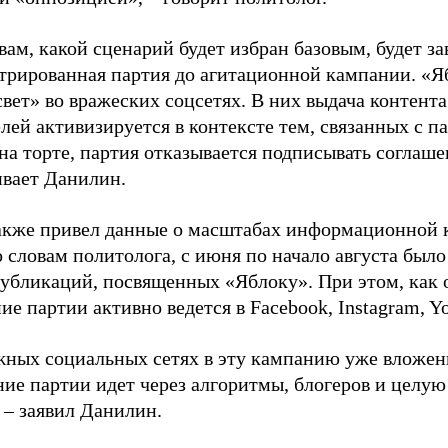
вам, какой сценарий будет избран базовым, будет за
стрированная партия до агитационной кампании. «Я
свет» во вражеских соцсетях. В них выдача контент
лей активизируется в контексте тем, связанных с па
на торте, партия отказывается подписывать соглаше
ивает Данилин.
акже привел данные о масштабах информационной 
о словам политолога, с июня по начало августа был
 публикаций, посвященных «Яблоку». При этом, как
е партии активно ведется в Facebook, Instagram, Y
жных социальных сетях в эту кампанию уже вложе
ие партии идет через алгоритмы, блогеров и целу
 – заявил Данилин.