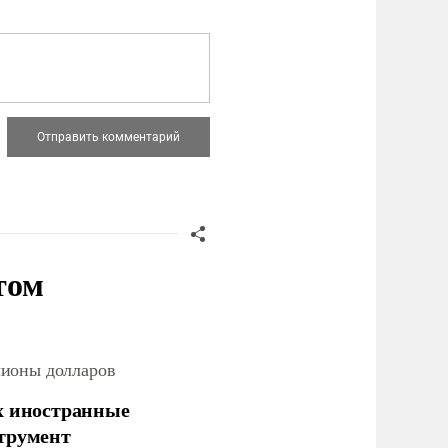
том
лионы долларов
х иностранные
струмент