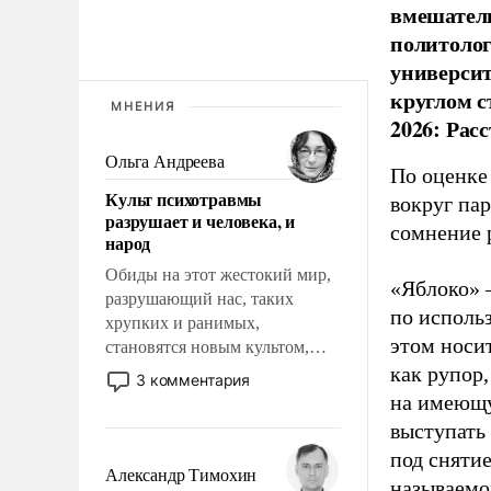
вмешатель
политолог
универси
круглом с
МНЕНИЯ
2026: Рас
Ольга Андреева
По оценке
Культ психотравмы
вокруг па
разрушает и человека, и
сомнение 
народ
Обиды на этот жестокий мир,
«Яблоко» 
разрушающий нас, таких
по исполь
хрупких и ранимых,
этом носи
становятся новым культом,
постепенно вытесняя и
как рупор
3 комментария
отменяя традиционное
на имеющу
требование к человеку – быть
выступать
мужественным и твердым под
под снятие
ударами судьбы, брать на себя
Александр Тимохин
называемо