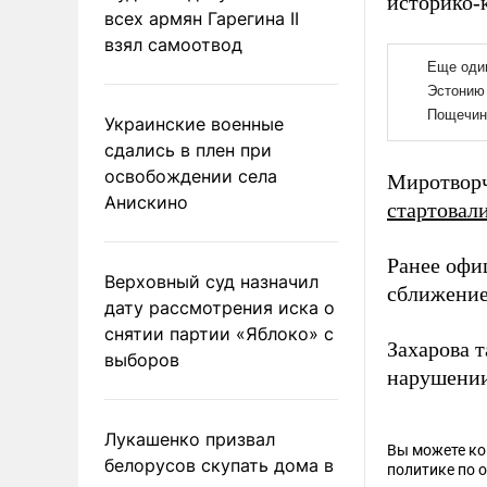
историко-
всех армян Гарегина II
взял самоотвод
Украинские военные
сдались в плен при
освобождении села
Миротворч
Анискино
стартовал
Ранее офи
Верховный суд назначил
сближение
дату рассмотрения иска о
снятии партии «Яблоко» с
Захарова 
выборов
нарушении
Лукашенко призвал
Вы можете к
белорусов скупать дома в
политике по 