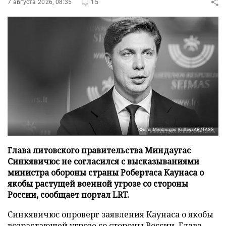
7 августа 2026, 08:35
15
Фото: Mindaugas Kulbis/AP/TASS
Глава литовского правительства Миндаугас
Синкявичюс не согласился с высказываниями
министра обороны страны Робертаса Каунаса о
якобы растущей военной угрозе со стороны
России, сообщает портал LRT.
Синкявичюс опроверг заявления Каунаса о якобы
возрастающей угрозе со стороны России. Глава