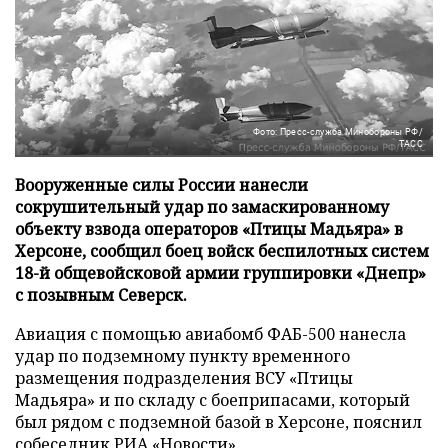
Фото: Пресс-служба Минобороны РФ/
ТАСС
Вооруженные силы России нанесли
сокрушительный удар по замаскированному
объекту взвода операторов «Птицы Мадьяра» в
Херсоне, сообщил боец войск беспилотных систем
18-й общевойсковой армии группировки «Днепр»
с позывным Северск.
Авиация с помощью авиабомб ФАБ-500 нанесла
удар по подземному пункту временного
размещения подразделения ВСУ «Птицы
Мадьяра» и по складу с боеприпасами, который
был рядом с подземной базой в Херсоне, пояснил
собеседник
РИА «Новости»
.