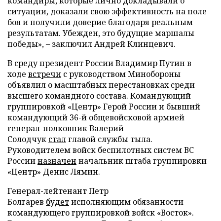
командиры, которые лично докладывали о
ситуации, доказали свою эффективность на поле
боя и получили доверие благодаря реальным
результатам. Убежден, это будущие маршалы
победы», – заключил Андрей Клинцевич.
В среду президент России Владимир Путин в
ходе
встречи
с руководством Минобороны
объявлил о масштабных перестановках среди
высшего командного состава. Командующий
группировкой «Центр» Герой России и бывший
командующий 36-й общевойсковой армией
генерал-полковник Валерий
Солодчук
стал
главой службы тыла.
Руководителем войск беспилотных систем ВС
России
назначен
начальник штаба группировки
«Центр» Денис Лямин.
Генерал-лейтенант Петр
Болгарев
будет
исполняющим обязанности
командующего группировкой войск «Восток».