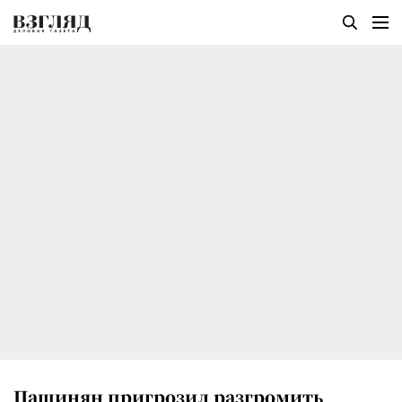
Пашинян пригрозил разгромить