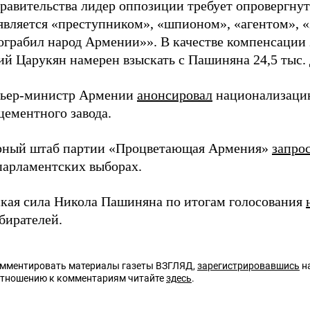
равительства лидер оппозиции требует опровергнуть
является «преступником», «шпионом», «агентом», 
«ограбил народ Армении»». В качестве компенсации 
ий Царукян намерен взыскать с Пашиняна 24,5 тыс. 
мьер-министр Армении
анонсировал
национализаци
цементного завода.
рный штаб партии «Процветающая Армения»
запро
парламентских выборах.
кая сила Никола Пашиняна по итогам голосования
бирателей.
омментировать материалы газеты ВЗГЛЯД,
зарегистрировавшись
на
отношению к комментариям читайте
здесь
.