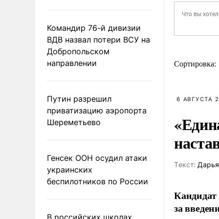
Командир 76-й дивизии
ВДВ назвал потери ВСУ на
Добропольском
направлении
Сортировка:
Путин разрешил
6 АВГУСТА 2
приватизацию аэропорта
«Един
Шереметьево
наста
Генсек ООН осудил атаки
Tекст:
Дарья
украинских
беспилотников по России
Кандидат 
за введен
В российских школах