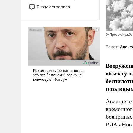
двигаемся по пути
9 комментариев
революционных изменений.
То, что несколько лет назад
было образом для
псевдонаучной фантастики,
@ Пресс-служба
стало всерьез обсуждаемой
идеей.
Tекст:
Алекс
Вооружен
объекту в
беспилотн
позывным
Авиация с
временног
боеприпас
РИА «Нов