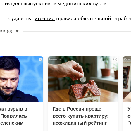
ества для выпускников медицинских вузов.
а государства
уточнил
правила обязательной отрабо
И (0)
▼
i
i
зал взрыв в
Где в России проще
У
 Появилась
всего купить квартиру:
о
Зеленским
неожиданный рейтинг
"
с