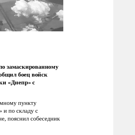
по замаскированному
ообщил боец войск
ки «Днепр» с
емному пункту
 и по складу с
не, пояснил собеседник