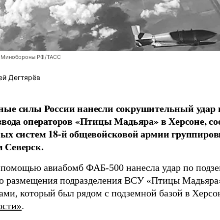
 Минобороны РФ/ТАСС
ей Дегтярёв
ные силы России нанесли сокрушительный удар 
звода операторов «Птицы Мадьяра» в Херсоне, с
ых систем 18-й общевойсковой армии группиров
 Северск.
 помощью авиабомб ФАБ-500 нанесла удар по подз
о размещения подразделения ВСУ «Птицы Мадьяра»
ами, который был рядом с подземной базой в Херсо
ости»
.