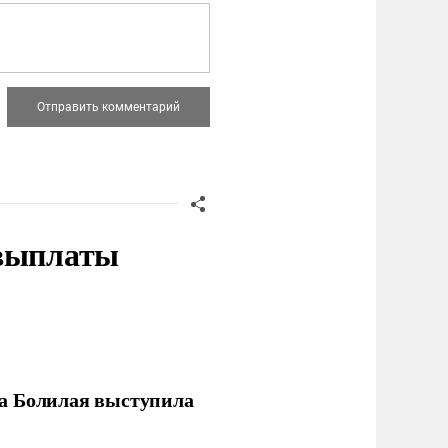
 выплаты
ла Болилая выступила