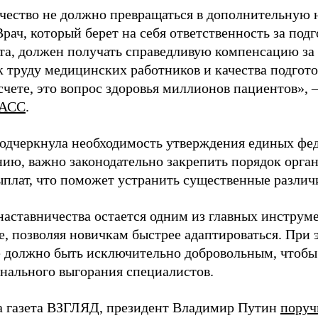
чество не должно превращаться в дополнительную
Врач, который берет на себя ответственность за под
та, должен получать справедливую компенсацию за э
 труду медицинских работников и качества подготов
чете, это вопрос здоровья миллионов пациентов», 
АСС
.
одчеркнула необходимость утверждения единых фед
нию, важно законодательно закрепить порядок орга
ыплат, что поможет устранить существенные различ
наставничества остается одним из главных инструм
, позволяя новичкам быстрее адаптироваться. При 
 должно быть исключительно добровольным, чтобы 
нального выгорания специалистов.
а газета ВЗГЛЯД, президент Владимир Путин
поруч