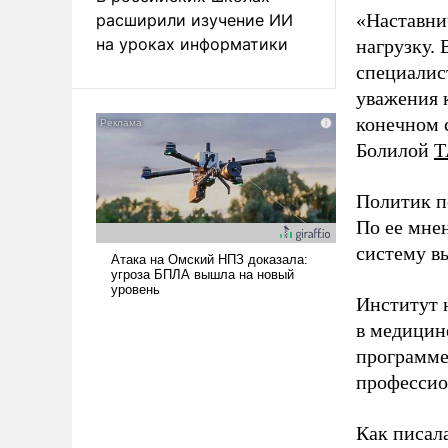
«Наставни
расширили изучение ИИ
на уроках информатики
нагрузку. 
специалис
уважения к
конечном с
Болилой
Т
Политик п
По ее мне
систему в
Институт 
в медицине
программе
профессио
Как писал