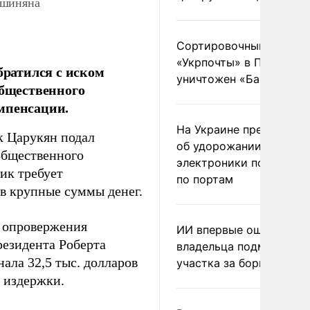
ашиняна
Сортировочный пункт
«Укрпочты» в Павлогра
ратился с иском
уничтожен «Бандероль
бщественного
мпенсации.
На Украине предупреди
 Царукян подал
об удорожании китайс
общественного
электроники после уда
ик требует
по портам
ов крупные суммы денег.
А опровержения
ИИ впервые оштрафова
резидента Роберта
владельца подмосковн
нала 32,5 тыс. долларов
участка за борщевик
е издержки.