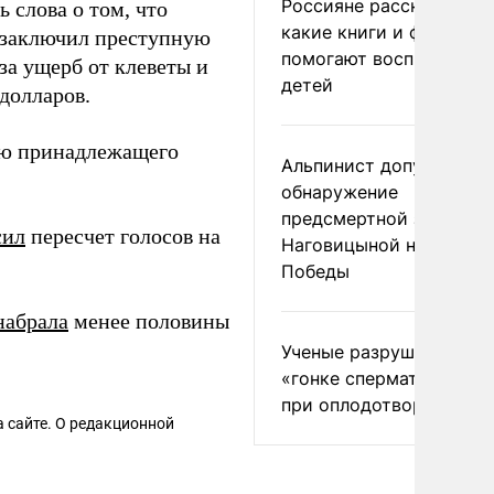
Россияне рассказали,
 слова о том, что
какие книги и фильмы
«заключил преступную
помогают воспитывать
за ущерб от клеветы и
детей
долларов.
ю принадлежащего
Альпинист допустил
обнаружение
предсмертной записки
сил
пересчет голосов на
Наговицыной на пике
Победы
набрала
менее половины
Ученые разрушили миф
«гонке сперматозоидов
при оплодотворении
 сайте. О редакционной