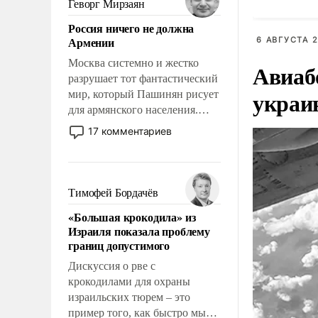
Геворг Мирзаян
означает многолетний период
Россия ничего не должна
уязвимости США, например,
Армении
6 АВГУСТА 2
перед Китаем.
Москва системно и жестко
Авиаб
разрушает тот фантастический
украи
мир, который Пашинян рисует
для армянского населения.
Мир, где политические
17 комментариев
прожекты будут безусловно
оплачиваться за счет
российских
налогоплательщиков и где
Тимофей Бордачёв
Еревану за свои поступки не
«Большая крокодила» из
нужно отвечать.
Израиля показала проблему
границ допустимого
Дискуссия о рве с
крокодилами для охраны
израильских тюрем – это
пример того, как быстро мы