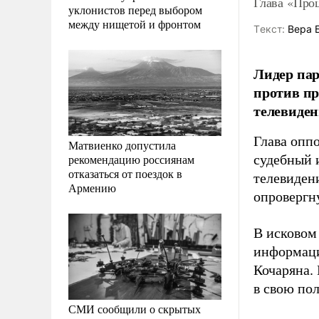
Глава «Про
уклонистов перед выбором
между нищетой и фронтом
Tекст:
Вера 
Лидер па
против п
телевиден
Глава опп
Матвиенко допустила
рекомендацию россиянам
судебный 
отказаться от поездок в
телевиден
Армению
опровергн
В исковом
информаци
Кочаряна. 
в свою пол
СМИ сообщили о скрытых