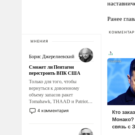
наставнич
Ранее глав
КОММЕНТАРИ
МНЕНИЯ
Борис Джерелиевский
Сможет ли Пентагон
перестроить ВПК США
Только для того, чтобы
вернуться к довоенному
объему запасов ракет
Tomahawk, THAAD и Patriot
США потребуется более трех
4 комментария
Кто зака
лет. Даже небольшая война с
Монако?
Ираном опустошила
связь с 
американские арсеналы.
Сложившаяся ситуация