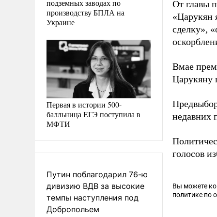
подземных заводах по
От главы п
производству БПЛА на
«Царукян 
Украине
сделку», 
оскорблен
Вмае пре
Царукяну 
Предвыбо
Первая в истории 500-
балльница ЕГЭ поступила в
недавних 
МФТИ
Политичес
голосов из
Путин поблагодарил 76-ю
дивизию ВДВ за высокие
Вы можете к
политике по 
темпы наступления под
Добропольем