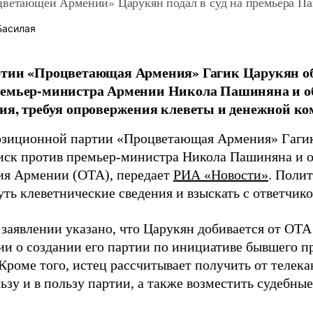
цветающей Армении» Царукян подал в суд на премьера П
Басилая
ртии «Процветающая Армения» Гагик Царукян об
ремьер-министра Армении Никола Пашиняна и о
ия, требуя опровержения клеветы и денежной ко
озиционной партии «Процветающая Армения» Гагик
иск против премьер-министра Никола Пашиняна и 
ия Армении (ОТА), передает
РИА «Новости»
. Полит
уть клеветнические сведения и взыскать с ответчик
 заявлении указано, что Царукян добивается от ОТ
и о создании его партии по инициативе бывшего п
Кроме того, истец рассчитывает получить от телека
ьзу и в пользу партии, а также возместить судебны