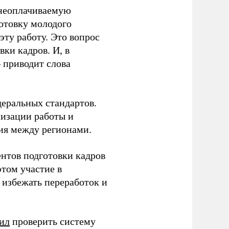
 неоплачиваемую
готовку молодого
ту работу. Это вопрос
ки кадров. И, в
– приводит слова
еральных стандартов.
низации работы и
ия между регионами.
ентов подготовки кадров
этом участие в
избежать переработок и
ил
проверить систему