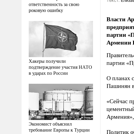
Tекст:
Елиза
ответственность за свою
роковую ошибку
Власти А
предприят
партии «
Армении 
Правитель
Хакеры получили
партии «П
подтверждение участия НАТО
в ударах по России
О планах 
Пашинян в
«Сейчас п
цементный
Армения», 
Экономист объяснил
требование Европы к Турции
Политик о