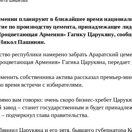
вета Шишкова
рмении планируют в ближайшее время национали
ие по производству цемента, принадлежащее ли
Процветающая Армения» Гагику Царукяну, сооб
Никол Пашинян.
ство республики намерено забрать Араратский цеме
роцветающая Армения» Гагика Царукяна, передает
сменить собственника актива рассказал премьер-ми
о время встречи с избирателями.
рямо вам говорю: очень скоро бизнес-хребет Царукя
 завод – станет государственным и будет принадле
– подчеркнул глава правительства.
бвинил Царукяна и его зятя, бывшего губернатора К