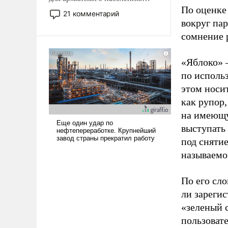
По оценке
Мир, где политические
21 комментарий
прожекты будут безусловно
вокруг па
оплачиваться за счет
сомнение 
российских
налогоплательщиков и где
«Яблоко» 
Еревану за свои поступки не
по исполь
нужно отвечать.
этом носи
как рупор
на имеющу
выступать
под снятие
называемо
По его сло
ли зареги
«зеленый 
пользовате