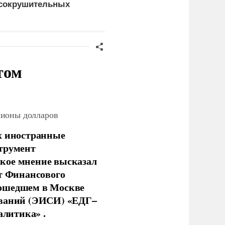
сокрушительных
Драпатого
анкций" против России
том
лионы долларов
х иностранные
струмент
кое мнение высказал
нт Финансового
рошедшем в Москве
ований (ЭИСИ) «ЕДГ–
алитика» .