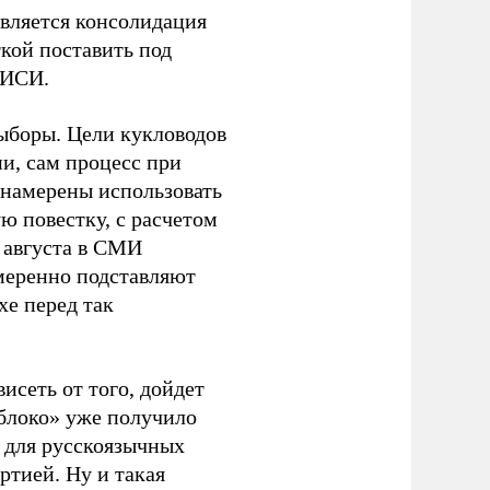
является консолидация
кой поставить под
ЭИСИ.
ыборы. Цели кукловодов
и, сам процесс при
 намерены использовать
ю повестку, с расчетом
 августа в СМИ
амеренно подставляют
хе перед так
висеть от того, дойдет
блоко» уже получило
а для русскоязычных
ртией. Ну и такая