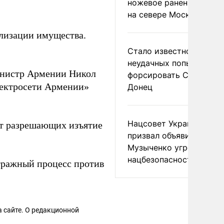
ножевое ранение в дра
на севере Москвы
лизации имущества.
Стало известно о
неудачных попытках ВС
инистр Армении Никол
форсировать Северски
ектросети Армении»
Донец
Нацсовет Украины по Т
т разрешающих изъятие
призвал объявить
Музыченко угрозой
нацбезопасности
ражный процесс против
 сайте. О редакционной