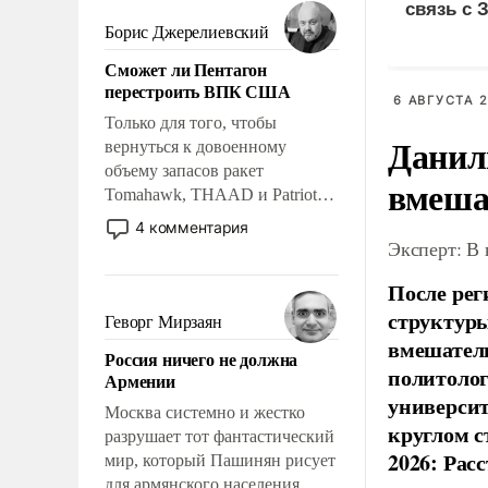
мужественным и твердым под
связь с 
ударами судьбы, брать на себя
Борис Джерелиевский
ответственность, помогать
Сможет ли Пентагон
слабым, идти вперед и
перестроить ВПК США
адаптироваться.
6 АВГУСТА 2
Только для того, чтобы
Данил
вернуться к довоенному
объему запасов ракет
вмеша
Tomahawk, THAAD и Patriot
США потребуется более трех
4 комментария
лет. Даже небольшая война с
Эксперт: В
Ираном опустошила
После рег
американские арсеналы.
Сложившаяся ситуация
структуры
Геворг Мирзаян
означает многолетний период
вмешатель
Россия ничего не должна
уязвимости США, например,
политолог
Армении
перед Китаем.
универси
Москва системно и жестко
круглом с
разрушает тот фантастический
2026: Рас
мир, который Пашинян рисует
для армянского населения.