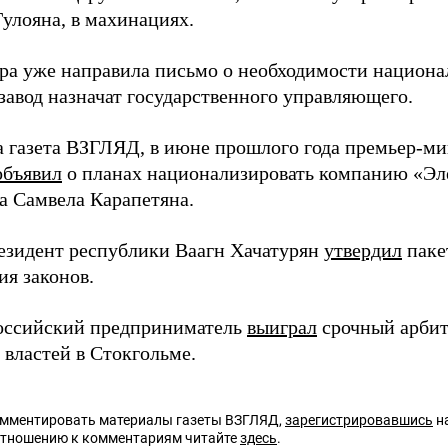
Гулояна, в махинациях.
ра уже направила письмо о необходимости национа
завод назначат государственного управляющего.
а газета ВЗГЛЯД, в июне прошлого года премьер-м
объявил
о планах национализировать компанию «Эл
а Самвела Карапетяна.
езидент республики Ваагн Хачатурян
утвердил
паке
ия законов.
оссийский предприниматель
выиграл
срочный арбит
 властей в Стокгольме.
омментировать материалы газеты ВЗГЛЯД,
зарегистрировавшись
на
отношению к комментариям читайте
здесь
.