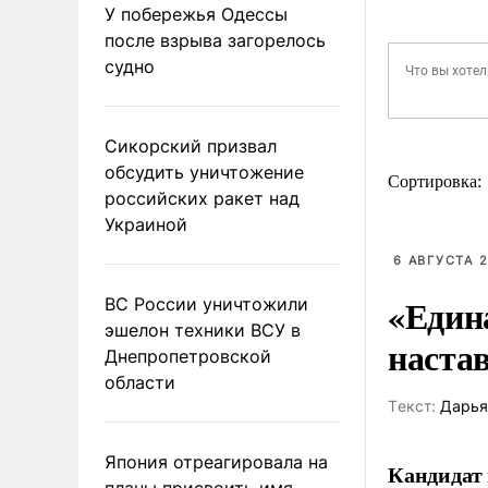
У побережья Одессы
после взрыва загорелось
судно
Сикорский призвал
обсудить уничтожение
Сортировка:
российских ракет над
Украиной
6 АВГУСТА 2
«Един
ВС России уничтожили
эшелон техники ВСУ в
наста
Днепропетровской
области
Tекст:
Дарья
Япония отреагировала на
Кандидат 
планы присвоить имя