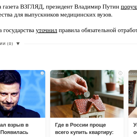
а газета ВЗГЛЯД, президент Владимир Путин
поруч
ества для выпускников медицинских вузов.
а государства
уточнил
правила обязательной отрабо
И (0)
▼
i
i
зал взрыв в
Где в России проще
У
 Появилась
всего купить квартиру:
о