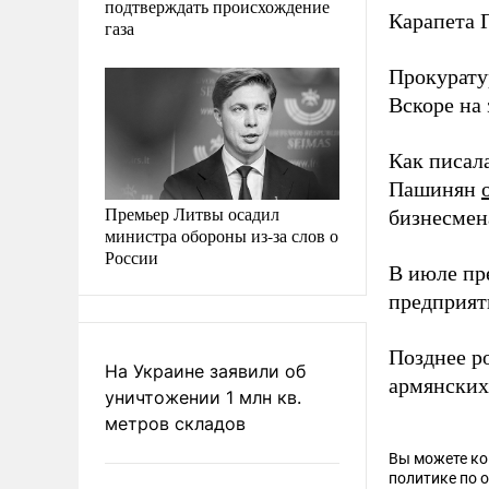
подтверждать происхождение
Карапета 
газа
Прокурату
Вскоре на 
Как писал
Пашинян
Премьер Литвы осадил
бизнесмен
министра обороны из-за слов о
России
В июле пр
предприят
Позднее р
На Украине заявили об
армянских
уничтожении 1 млн кв.
метров складов
Вы можете к
политике по 