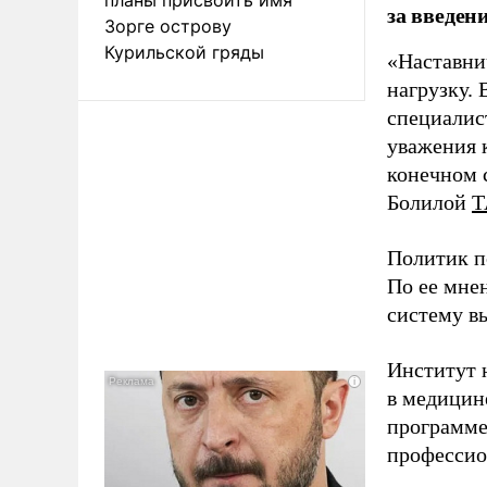
за введен
Зорге острову
Курильской гряды
«Наставни
нагрузку. 
специалис
уважения к
конечном с
Болилой
Т
Политик п
По ее мне
систему в
Институт 
в медицине
программе
профессио