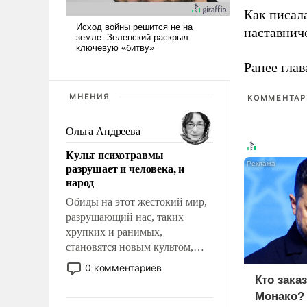
Как писал
наставнич
Ранее глав
МНЕНИЯ
КОММЕНТАРИ
Ольга Андреева
Культ психотравмы
разрушает и человека, и
народ
Обиды на этот жестокий мир,
разрушающий нас, таких
хрупких и ранимых,
становятся новым культом,
постепенно вытесняя и
0 комментариев
отменяя традиционное
Кто зака
требование к человеку – быть
Монако?