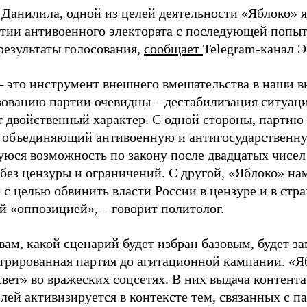
 Данилила, одной из целей деятельности «Яблоко» 
ртии антивоенного электората с последующей попыт
результаты голосования,
сообщает
Telegram-канал 
– это инструмент внешнего вмешательства в наши в
зованию партии очевидны – дестабилизация ситуаци
т двойственный характер. С одной стороны, партию
, объединяющий антивоенную и антигосударственну
юся возможность по закону после двадцатых чисел
 без цензуры и ограничений. С другой, «Яблоко» н
 с целью обвинить власти России в цензуре и в стра
й «оппозицией», – говорит политолог.
вам, какой сценарий будет избран базовым, будет за
стрированная партия до агитационной кампании. «Я
свет» во вражеских соцсетях. В них выдача контент
лей активизируется в контексте тем, связанных с па