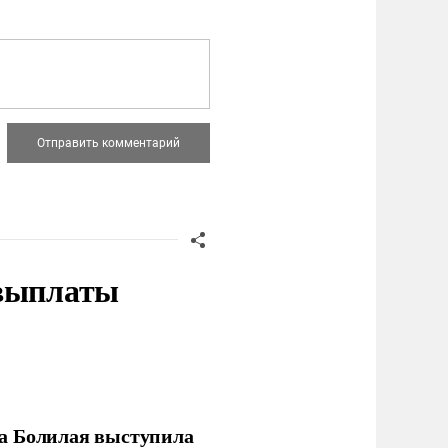
 выплаты
ла Болилая выступила