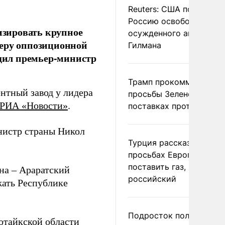
Reuters: США попросил
Россию освободить
зировать крупное
осужденного американ
деру оппозиционной
Гилмана
щил премьер-министр
Трамп прокомментиров
нтный завод у лидера
просьбы Зеленского о
РИА «Новости»
.
поставках противораке
нистр страны Никол
Турция рассказала о
просьбах Европы
поставить газ, но не
на – Араратский
российский
жать Республике
Подросток получил
отайкской области