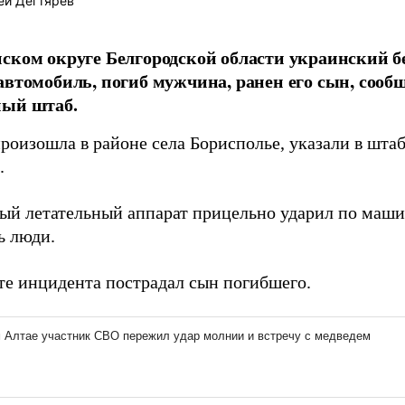
ей Дегтярёв
ском округе Белгородской области украинский б
автомобиль, погиб мужчина, ранен его сын, соо
ный штаб.
роизошла в районе села Борисполье, указали в шта
.
ый летательный аппарат прицельно ударил по машин
ь люди.
ате инцидента пострадал сын погибшего.