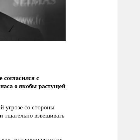
 согласился с
наса о якобы растущей
й угрозе со стороны
 и тщательно взвешивать
з как-то кардинально не