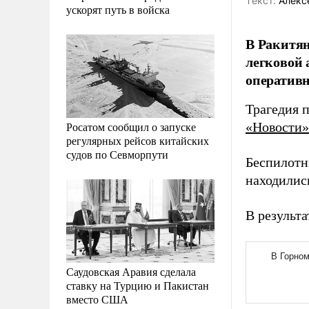
Tекст:
Алекс
ускорят путь в войска
В Ракитян
легковой 
оператив
Трагедия п
Росатом сообщил о запуске
«Новости»
регулярных рейсов китайских
судов по Севморпути
Беспилотн
находилис
В результ
Саудовская Аравия сделала
ставку на Турцию и Пакистан
вместо США