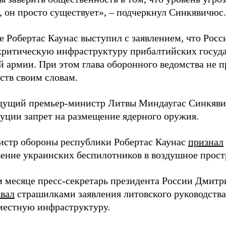
, он просто существует», – подчеркнул Синкявичюс.
е Робертас Каунас выступил с заявлением, что Росс
 критическую инфраструктуру прибалтийских госуда
й армии. При этом глава оборонного ведомства не 
ств своим словам.
дущий премьер-министр Литвы Миндаугас Синкяв
туции запрет на размещение ядерного оружия.
истр обороны республики Робертас Каунас
признал
ение украинских беспилотников в воздушное прост
 месяце пресс-секретарь президента России Дмитр
звал
страшилками заявления литовского руководств
 местную инфраструктуру.