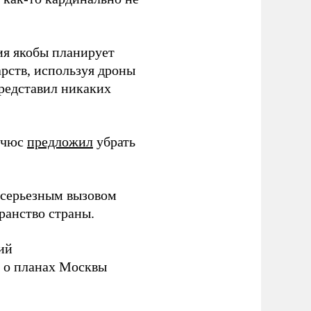
ия якобы планирует
рств, используя дроны
представил никаких
ичюс
предложил
убрать
серьезным вызовом
ранство страны.
ий
а о планах Москвы