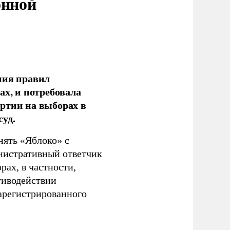
онной
ния правил
ах, и потребовала
ртии на выборах в
уд.
нять «Яблоко» с
инистративный ответчик
ах, в частности,
тиводействии
зарегистрированного