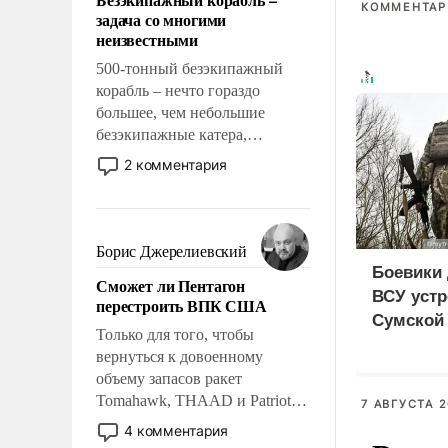
слабым, идти вперед и
КОММЕНТАРИ
задача со многими
адаптироваться.
неизвестными
500-тонный безэкипажный
корабль – нечто гораздо
большее, чем небольшие
безэкипажные катера,
применение которых уже
2 комментария
стало обыденностью. Задача по
созданию такого корабля очень
сложна и амбициозна. Однако
и ее реализация радикально
Борис Джерелиевский
поднимет наши боевые
Боевики 
Сможет ли Пентагон
возможности.
ВСУ устр
перестроить ВПК США
Сумской 
Только для того, чтобы
дезертир
вернуться к довоенному
объему запасов ракет
Tomahawk, THAAD и Patriot
7 АВГУСТА 2
США потребуется более трех
4 комментария
лет. Даже небольшая война с