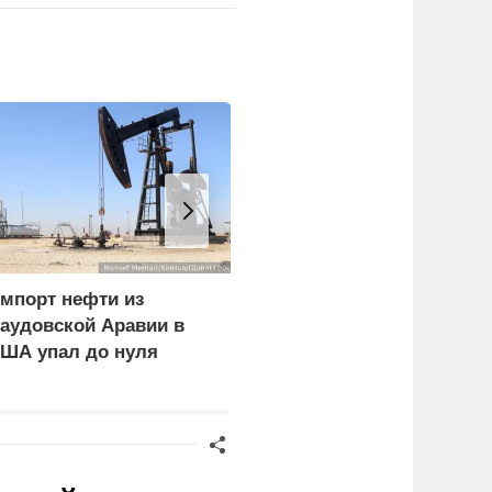
мпорт нефти из
Российские
аудовской Аравии в
синхронистки выиграли
ША упал до нуля
золото на чемпионате
Европы в Париже