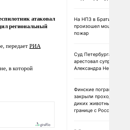
еспилотник атаковал
На НПЗ в Братиславе
бщил региональный
произошел мощный
пожар
бе, передает
РИА
Суд Петербурга заочно
арестовал супругу
е, в которой
Александра Невзорова
Финские пограничники
закрыли проходы для
диких животных на
границе с Россией