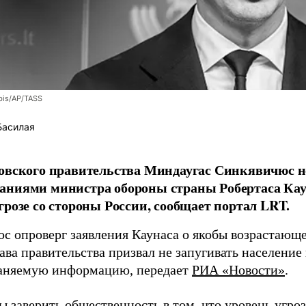
bis/AP/TASS
Басилая
овского правительства Миндаугас Синкявичюс не
аниями министра обороны страны Робертаса Кау
грозе со стороны России, сообщает портал LRT.
с опроверг заявления Каунаса о якобы возрастающе
ава правительства призвал не запугивать население
аняемую информацию, передает
РИА «Новости»
.
ы заверить общественность в том, что уровень угро