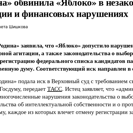
на» обвинила «Яблоко» в незак
ции и финансовых нарушениях
вета Шишкова
одина» заявила, что «Яблоко» допустило наруше
ной агитации, а также законодательства о выбор
регистрацию федерального списка кандидатов па
венную думу. Соответствующий иск направлен в с
одина» подала иск в Верховный суд с требованием с
 Госдуму, передает
ТАСС
. Истец заявляет, что «адм
многочисленные нарушения законодательства о выбор
ельства об интеллектуальной собственности и о про
му, каждое из которых влечет отмену регистрации 