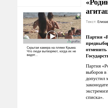
«Роди
Ираном опустошила
агита
американские арсеналы.
Сложившаяся ситуация
означает многолетний период
Tекст:
Елиза
уязвимости США, например,
перед Китаем.
Партия «Р
предвыбор
отменить 
Государст
Партия «Р
выборов в
допустил 
законодат
экстремиз
списка».