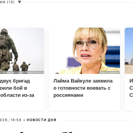
И (15)
▼
двух бригад
Лайма Вайкуле заявила
И
оили бой в
о готовности воевать с
С
области из-за
россиянами
С
ства
026, 16:56 •
НОВОСТИ ДНЯ