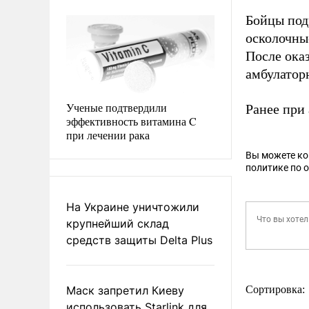
Бойцы под
осколочны
После ока
амбулатор
Ученые подтвердили
Ранее при
эффективность витамина C
при лечении рака
Вы можете к
политике по 
На Украине уничтожили
крупнейший склад
средств защиты Delta Plus
Маск запретил Киеву
Сортировка:
использовать Starlink для