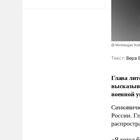
@ Mindaugas Kul
Tекст:
Вера 
Глава лит
высказыв
военной у
Синкявичю
России. Гл
распростр
«Я хотел б