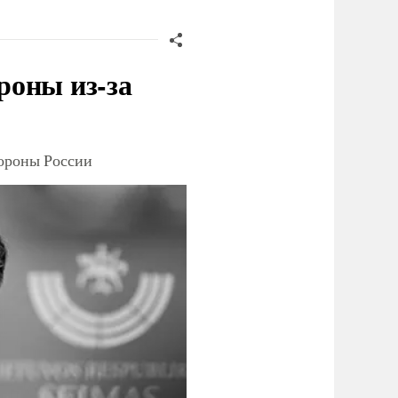
роны из-за
тороны России