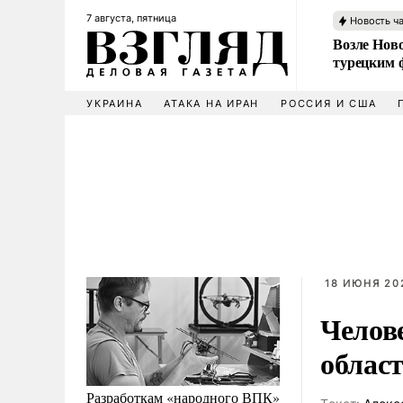
7 августа, пятница
Новость ч
Возле Ново
турецким 
УКРАИНА
АТАКА НА ИРАН
РОССИЯ И США
18 ИЮНЯ 202
Челов
облас
Разработкам «народного ВПК»