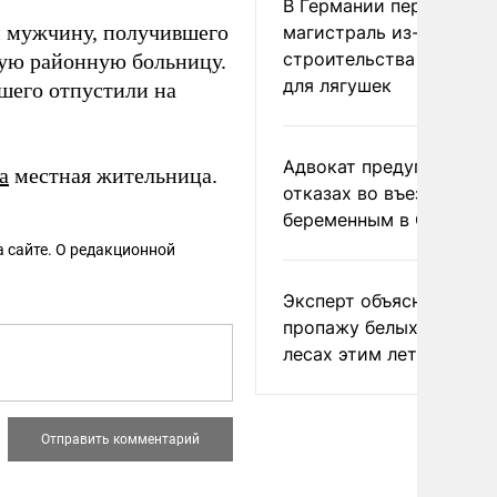
В Германии перекрыли
и мужчину, получившего
магистраль из-за
строительства тоннеле
ную районную больницу.
для лягушек
шего отпустили на
Адвокат предупредил о
а
местная жительница.
отказах во въезде
беременным в США
 сайте. О редакционной
Эксперт объяснил
пропажу белых грибов 
лесах этим летом