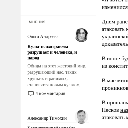
изменился
Днем ране
МНЕНИЯ
атаковать
украинско
Ольга Андреева
доказатель
Культ психотравмы
разрушает и человека, и
народ
В июне бу
из консти
Обиды на этот жестокий мир,
разрушающий нас, таких
хрупких и ранимых,
В мае мин
становятся новым культом,
проникнов
постепенно вытесняя и
4 комментария
отменяя традиционное
В прошлом
требование к человеку – быть
Песков
на
мужественным и твердым под
ударами судьбы, брать на себя
атаковать
Александр Тимохин
ответственность, помогать
Безэкипажный корабль –