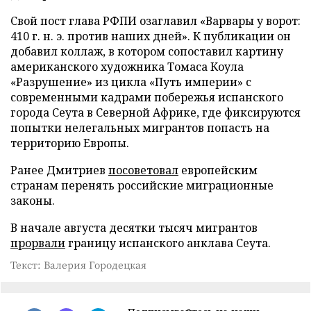
Свой пост глава РФПИ озаглавил «Варвары у ворот:
410 г. н. э. против наших дней». К публикации он
добавил коллаж, в котором сопоставил картину
американского художника Томаса Коула
«Разрушение» из цикла «Путь империи» с
современными кадрами побережья испанского
города Сеута в Северной Африке, где фиксируются
попытки нелегальных мигрантов попасть на
территорию Европы.
Ранее Дмитриев
посоветовал
европейским
странам перенять российские миграционные
законы.
В начале августа десятки тысяч мигрантов
прорвали
границу испанского анклава Сеута.
Текст: Валерия Городецкая