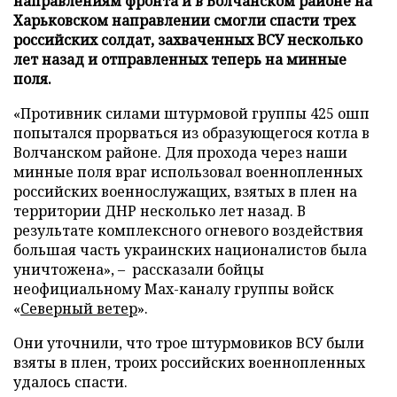
направлениям фронта и в Волчанском районе на
Харьковском направлении смогли спасти трех
российских солдат, захваченных ВСУ несколько
лет назад и отправленных теперь на минные
поля.
«Противник силами штурмовой группы 425 ошп
попытался прорваться из образующегося котла в
Волчанском районе. Для прохода через наши
минные поля враг использовал военнопленных
российских военнослужащих, взятых в плен на
территории ДНР несколько лет назад. В
результате комплексного огневого воздействия
большая часть украинских националистов была
уничтожена», – рассказали бойцы
неофициальному Max-каналу группы войск
«
Северный ветер
».
Они уточнили, что трое штурмовиков ВСУ были
взяты в плен, троих российских военнопленных
удалось спасти.