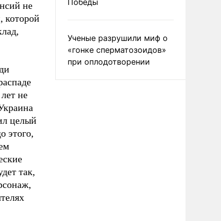
Победы
енсий не
, которой
клад,
Ученые разрушили миф о
«гонке сперматозоидов»
при оплодотворении
еди
распаде
 лет не
 Украина
рил целый
о этого,
нем
еские
дет так,
рсонаж,
ятелях