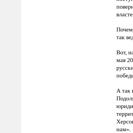
повер
власте
Почему
так ве
Вот, 
мая 20
русски
побед
А так
Подол
юриди
терри
Херсo
нaм».