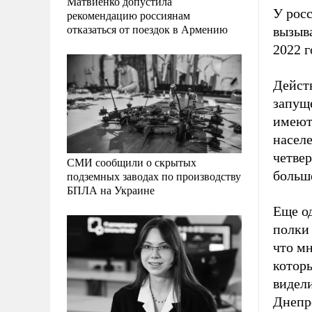
Матвиенко допустила
У росс
рекомендацию россиянам
отказаться от поездок в Армению
вызыва
2022 г
Действ
запуще
имеютс
населе
четвер
СМИ сообщили о скрытых
больше
подземных заводах по производству
БПЛА на Украине
Еще о
полки 
что мн
которы
видели
Днепро