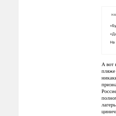
НА
«Б
«Д
На 
А вот
пляже 
никак
призн
Россие
полно
лагерь
цинич