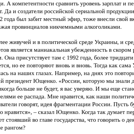
и. А компетентности сравнить уровень зарплат и п
т. Да и создатели российской сериальной продукции
2 года был забит местный эфир, тоже внесли свой в
ажая провинциалов никчемными алкоголиками.
лее живучей и в политической среде Украины, и ср
тов является маниакальная убежденность в скором 
. Она присутствует там с 1992 года, более тридцати
тся, но ее повторяют вновь и вновь. Тогда как сама
ась на наших глазах. Например, на днях это повто
й президент Ющенко. «России, которую мы знали д
когда больше не будет, я вас уверяю. И мы еще ста
елями ее распада. Мне нравится, как наши политич
ватели говорят, идея фрагментации России. Пусть бу
о нравится», – сказал Ющенко. Когда так думает пе
ет стоявший во главе государства, что говорить о де
е рангом?