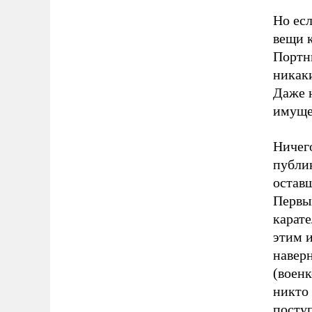
Но есл
вещи 
Портни
никаки
Даже н
имуще
Ничег
публик
оставш
Первым
карате
этим и
навер
(военк
никто 
поступ