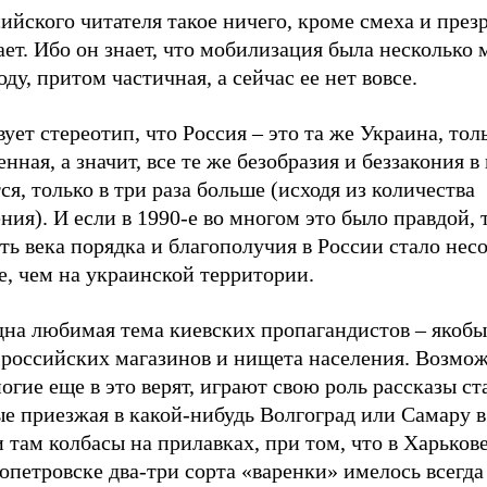
ийского читателя такое ничего, кроме смеха и презр
ет. Ибо он знает, что мобилизация была несколько 
оду, притом частичная, а сейчас ее нет вовсе.
ует стереотип, что Россия – это та же Украина, тол
нная, а значит, все те же безобразия и беззакония в
я, только в три раза больше (исходя из количества
ния). И если в 1990-е во многом это было правдой, т
ть века порядка и благополучия в России стало не
, чем на украинской территории.
дна любимая тема киевских пропагандистов – якобы
российских магазинов и нищета населения. Возможн
огие еще в это верят, играют свою роль рассказы ст
е приезжая в какой-нибудь Волгоград или Самару в 
 там колбасы на прилавках, при том, что в Харьков
петровске два-три сорта «варенки» имелось всегда 