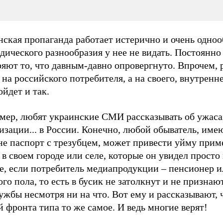
ская пропаганда работает истерично и очень одноо
дического разнообразия у нее не видать. Постоянно
яют то, что давным-давно опровергнуто. Впрочем, 
 на российского потребителя, а на своего, внутренне
ойдет и так.
мер, любят украинские СМИ рассказывать об ужаса
зации... в России. Конечно, любой обыватель, име
не паспорт с трезубцем, может привести уйму прим
в своем городе или селе, которые он увидел просто 
ье, если потребитель медиапродукции – пенсионер 
го пола, то есть в бусик не затолкнут и не призна
ужбы несмотря ни на что. Вот ему и рассказывают, ч
 фронта типа то же самое. И ведь многие верят!