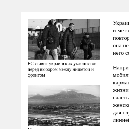
Украин
и мето
повтор
она не
него с
ЕС ставит украинских уклонистов
Напри
перед выбором между нищетой и
мобили
фронтом
карма
жизни 
счаст
женско
для сл
линией