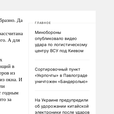
бразно. Да
ГЛАВНОЕ
Минобороны
рассчитана
опубликовало видео
го. А для
удара по логистическому
центру ВСУ под Киевом
х
ющий в
Сортировочный пункт
еров из
«Укрпочты» в Павлограде
из окна. И
уничтожен «Бандеролью»
или
ют годным
то за
На Украине предупредили
об удорожании китайской
электроники после ударов