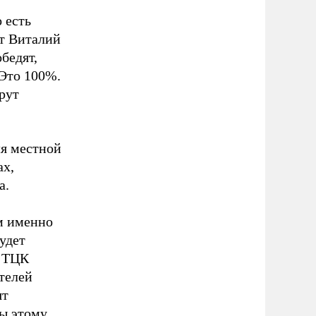
 есть
ст Виталий
бедят,
 Это 100%.
рут
ля местной
ах,
а.
ам именно
удет
в ТЦК
ателей
ят
бы этому