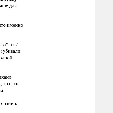
чше для
что именно
ва* от 7
ы убивали
полной
ихаил
 тo есть
нa
тензии к