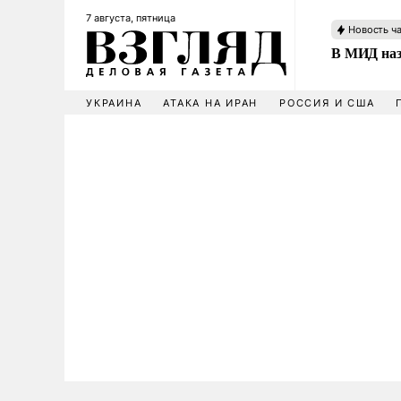
7 августа, пятница
Новость ч
В МИД наз
УКРАИНА
АТАКА НА ИРАН
РОССИЯ И США