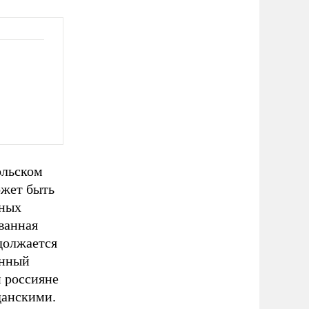
ольском
ожет быть
вных
ванная
одолжается
енный
й россияне
данскими.