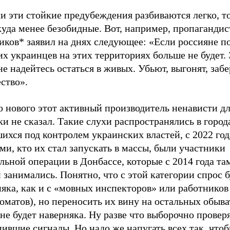
и эти стойкие предубеждения разбиваются легко, то
куда менее безобидные. Вот, например, пропаганди
ков* заявил на днях следующее: «Если россияне по
х украинцев на этих территориях больше не будет.
е надейтесь остаться в живых. Убьют, выгонят, забе
ство».
о нового этот активный производитель ненависти д
и не сказал. Такие слухи распространялись в город
ихся под контролем украинских властей, с 2022 год
и, кто их стал запускать в массы, были участники
льной операции в Донбассе, которые с 2014 года т
 занимались. Понятно, что с этой категории спрос б
няка, как и с «мовных инспекторов» или работнико
оматов), но переносить их вину на остальных обыв
не будет наверняка. Ну разве что выборочно провер
ившие сигналы. Но надо же напугать всех так, что