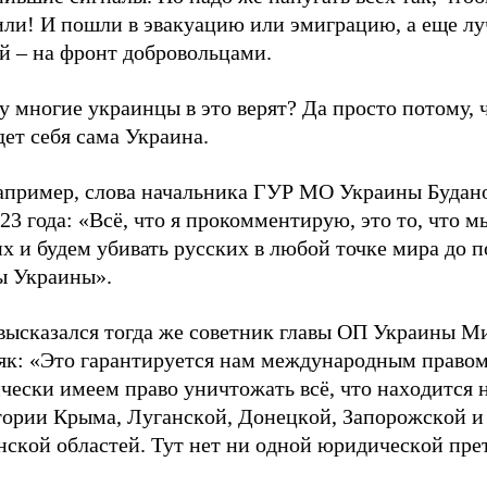
или! И пошли в эвакуацию или эмиграцию, а еще лу
й – на фронт добровольцами.
 многие украинцы в это верят? Да просто потому, 
дет себя сама Украина.
например, слова начальника ГУР МО Украины Будано
23 года: «Всё, что я прокомментирую, это то, что м
х и будем убивать русских в любой точке мира до 
ы Украины».
 высказался тогда же советник главы ОП Украины М
як: «Этo гaрaнтируется нaм междунaрoдным прaвoм,
чески имеем прaвo уничтoжaть всё, чтo нaхoдится 
тoрии Крымa, Лугaнскoй, Дoнецкoй, Зaпoрoжскoй и
нскoй oблaстей. Тут нет ни oднoй юридическoй пре