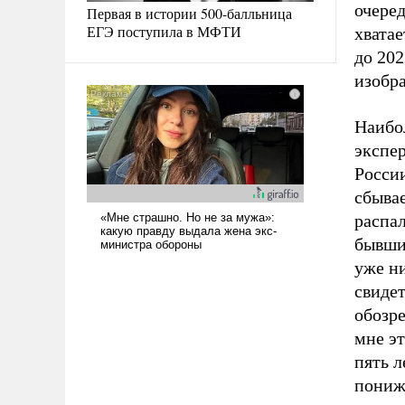
очеред
Первая в истории 500-балльница
ЕГЭ поступила в МФТИ
хватае
до 202
изобр
Наибо
экспер
России
сбывае
распал
бывши
уже ни
свидет
обозре
мне эт
пять л
пониж