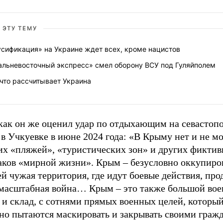
 ЭТУ ТЕМУ
усификация» на Украине ждет всех, кроме нацистов
альневосточный экспресс» смел оборону ВСУ под Гуляйполем
что рассчитывает Украина
 как он же оценил удар по отдыхающим на севастоп
в Учкуевке в июне 2024 года: «В Крыму нет и не м
их «пляжей», «туристических зон» и других фикти
аков «мирной жизни». Крым – безусловно оккупиро
й чужая территория, где идут боевые действия, пр
масштабная война… Крым – это также большой во
 и склад, с сотнями прямых военных целей, которы
но пытаются маскировать и закрывать своими граж