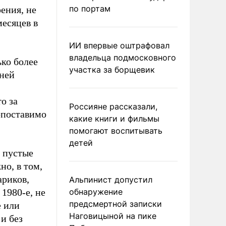
по портам
ения, не
месяцев в
ИИ впервые оштрафовал
владельца подмосковного
ько более
участка за борщевик
 ней
о за
Россияне рассказали,
сопоставимо
какие книги и фильмы
помогают воспитывать
детей
 пустые
о, в том,
ариков,
Альпинист допустил
1980-е, не
обнаружение
предсмертной записки
е или
Наговицыной на пике
и без