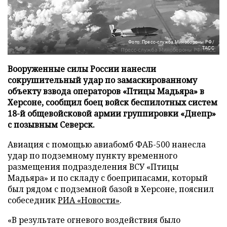
Фото: Пресс-служба Минобороны РФ/
ТАСС
Вооруженные силы России нанесли
сокрушительный удар по замаскированному
объекту взвода операторов «Птицы Мадьяра» в
Херсоне, сообщил боец войск беспилотных систем
18-й общевойсковой армии группировки «Днепр»
с позывным Северск.
Авиация с помощью авиабомб ФАБ-500 нанесла
удар по подземному пункту временного
размещения подразделения ВСУ «Птицы
Мадьяра» и по складу с боеприпасами, который
был рядом с подземной базой в Херсоне, пояснил
собеседник
РИА «Новости»
.
«В результате огневого воздействия было