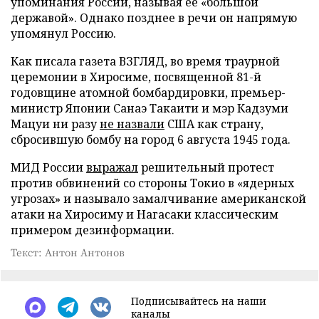
упоминания России, называя ее «большой
державой». Однако позднее в речи он напрямую
упомянул Россию.
Как писала газета ВЗГЛЯД, во время траурной
церемонии в Хиросиме, посвященной 81-й
годовщине атомной бомбардировки, премьер-
министр Японии Санаэ Такаити и мэр Кадзуми
Мацуи ни разу
не назвали
США как страну,
сбросившую бомбу на город 6 августа 1945 года.
МИД России
выражал
решительный протест
против обвинений со стороны Токио в «ядерных
угрозах» и называло замалчивание американской
атаки на Хиросиму и Нагасаки классическим
примером дезинформации.
Текст: Антон Антонов
Подписывайтесь на наши
каналы