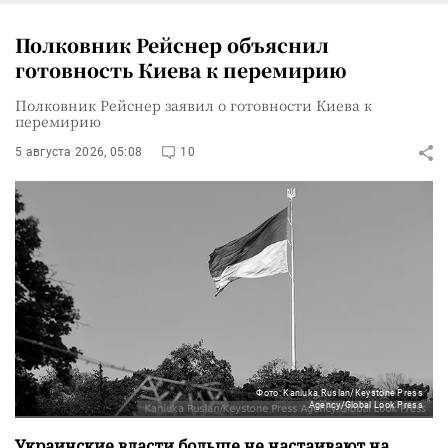
Полковник Рейснер объяснил
готовность Киева к перемирию
Полковник Рейснер заявил о готовности Киева к
перемирию
5 августа 2026, 05:08
10
Фото: Kaniuka Ruslan/Keystone Press
Agency/Global Look Press
Украинские власти больше не настаивают на