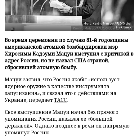
Фото: Kenjiro Matsuo/AFLO/Global
Look Press
Во время церемонии по случаю 81-й годовщины
американской атомной бомбардировки мэр
Хиросимы Кадзуми Мацуи выступил с критикой в
адрес России, но не назвал США страной,
сбросившей атомную бомбу.
Мацуи заявил, что Россия якобы «использует
ядерное оружие в качестве инструмента
запугивания», и связал это с действиями на
Украине, передает
ТАСС
.
Свое выступление Мацуи начал без прямого
упоминания России, называя ее «большой
державой». Однако позднее в речи он напрямую
упомянул Россию.