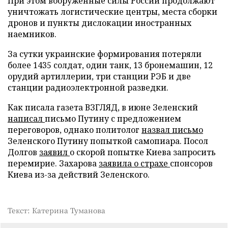
При этом вооруженные силы России продолжают
уничтожать логистические центры, места сборки
дронов и пункты дислокации иностранных
наемников.
За сутки украинские формирования потеряли
более 1435 солдат, один танк, 13 бронемашин, 12
орудий артиллерии, три станции РЭБ и две
станции радиоэлектронной разведки.
Как писала газета ВЗГЛЯД, в июне Зеленский
написал
письмо Путину с предложением
переговоров, однако политолог
назвал письмо
Зеленского Путину попыткой самопиара. Посол
Долгов
заявил
о скорой попытке Киева запросить
перемирие. Захарова
заявила о страхе
спонсоров
Киева из-за действий Зеленского.
Текст: Катерина Туманова