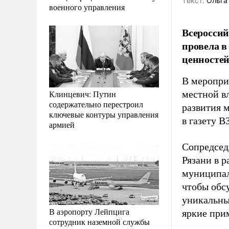
Tекст:
Ольга
военного управления
Всероссий
провела в
ценностей
В меропри
Клинцевич: Путин
местной в
содержательно перестроил
развития 
ключевые контуры управления
в газету 
армией
Сопредсед
Рязани в 
муниципал
чтобы обс
уникальны
В аэропорту Лейпцига
яркие при
сотрудник наземной службы