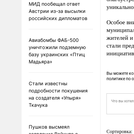
МИД пообещал ответ
уникально
Австрии из-за высылки
российских дипломатов
Особое вн
муниципал
жителей и
Авиабомбы ФАБ-500
стали пре
уничтожили подземную
инициатив
базу украинских «Птиц
Мадьяра»
Вы можете к
политике по 
Стали известны
подробности покушения
на создателя «Упыря»
Ткачука
Пушков высмеял
Сортировка:
заявление Вайкуле о