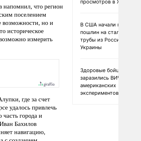
просмотров в X
в напомнил, что регион
еским поселением
е возможности, но и
В США начали пересмо
что историческое
пошлин на стальные
евозможно измерить
трубы из России и с
Украины
Здоровые бойцы ВСУ
заразились ВИЧ после
американских
экспериментов
лупки, где за счет
рсе удалось привлечь
 часть города и
 Иван Бахилов
иняет навигацию,
ма с созданием