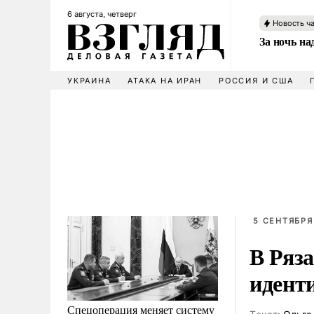
6 августа, четверг
Новость ч
За ночь н
УКРАИНА
АТАКА НА ИРАН
РОССИЯ И США
5 СЕНТЯБРЯ
В Ряз
идент
Спецоперация меняет систему