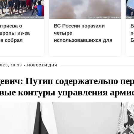
триева о
ВС России поразили
Б
вропы из-за
четыре
п
в собрал
использовавшихся для
Б
 просмотров в
доставки грузов ВСУ
Э
судна
026, 19:33 •
НОВОСТИ ДНЯ
евич: Путин содержательно пе
вые контуры управления арми