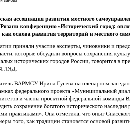
 Иванова
ская ассоциация развития местного самоуправ
 Рязани конференцию «Исторический город: опл
 как основа развития территорий и местного сам
ятии приняли участие эксперты, чиновники и предс
ласти, которые обсудили вопросы сохранения культ
малых исторических городов России, говорится в пр
ВЗГЛЯД.
атель ВАРМСУ Ирина Гусева на пленарном заседан
рамках федерального проекта «Муниципальный диал
итетов и члены проектной федеральной команды 
удить сохранение богатого исторического наследия 
ми практиками». Она отметила, что опыт Спасского
меры того, как традиции становятся основой развит