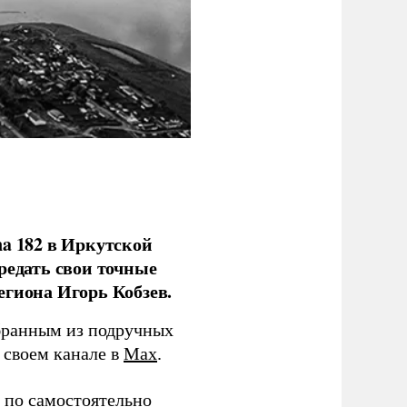
na 182 в Иркутской
редать свои точные
егиона Игорь Кобзев.
бранным из подручных
в своем канале в
Max
.
 по самостоятельно