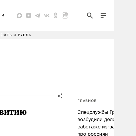
ТИ
НЕФТЬ И РУБЛЬ
ГЛАВНОЕ
звитию
Спецслужбы Грузии
возбудили дело о
саботаже из-за фейков
про россиян