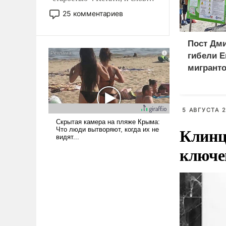
то это уже стараются не
25 комментариев
использовать – так же, как
«бабка», «дед», – хотя бы в
образованной среде, потому
Пост Дми
что оно уже несет негативные
гибели Е
коннотации.
мигранто
миллион
X
5 АВГУСТА 2
Клинц
ключе