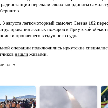
 радиостанции передали своих координаты самолету
убернатор.
 3 августа легкомоторный самолет Cessna 182
пере
патрулирования лесных пожаров в Иркутской област
поиски пропавшего воздушного судна.
льной операции
подключились
иркутские специалист
етчиков
нашли
живыми.
И (6)
▼