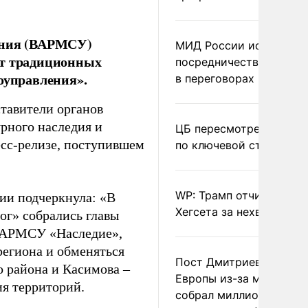
ления (ВАРМСУ)
МИД России исключил
от традиционных
посредничество Герма
оуправления».
в переговорах по Украи
тавители органов
урного наследия и
ЦБ пересмотрел прогно
есс-релизе, поступившем
по ключевой ставке
WP: Трамп отчитал
ии подчеркнула: «В
Хегсета за нехватку ра
ог» собрались главы
ВАРМСУ «Наследие»,
региона и обменяться
Пост Дмитриева о гибе
 района и Касимова –
Европы из-за мигранто
ия территорий.
собрал миллион