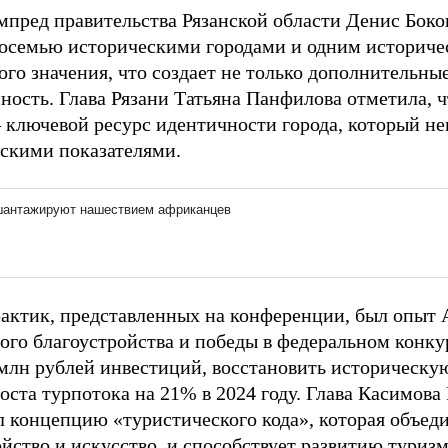
мпред правительства Рязанской области Денис Боко
восемью историческими городами и одним историч
ого значения, что создает не только дополнительны
ность. Глава Рязани Татьяна Панфилова отметила, 
– ключевой ресурс идентичности города, который н
скими показателями.
актик, представленных на конференции, был опыт А
ого благоустройства и победы в федеральном конку
 млн рублей инвестиций, восстановить историческую
оста турпотока на 21% в 2024 году. Глава Касимова
л концепцию «туристического кода», которая объед
йство и искусство, и способствует развитию туриз