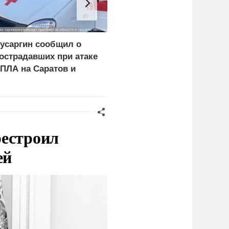
усаргин сообщил о
Пентагон в разы
острадавших при атаке
увеличил производство
ПЛА на Саратов и
ракет Patriot и THAAD
нгельс
рестроил
ей