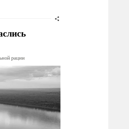
аслись
льной рации