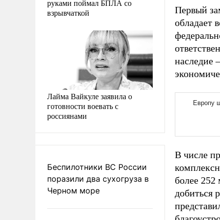
руками поймал БПЛА со
Первый за
взрывчаткой
обладает 
федеральн
ответствен
наследие 
экономиче
Лайма Вайкуле заявила о
готовности воевать с
россиянами
В числе пр
Беспилотники ВС России
комплексн
поразили два сухогруза в
более 252
Черном море
добиться р
представи
благоустро