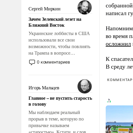
было образом для
собранной
псевдонаучной фантастики,
Сергей Миркин
написал г
стало всерьез обсуждаемой
Зачем Зеленский лезет на
идеей.
Ближний Восток
Напомним,
Украинские лоббисты в США
во время 
использовали все свои
осложнил
возможности, чтобы повлиять
на Трампа в вопросе
К спасате
предоставления вооружений
0 комментариев
В среду л
своим нанимателям. Вероятно,
кому-то из тех, кто
консультирует Киев, пришла в
КОММЕНТАРИ
голову мысль: хорошо бы
Игорь Мальцев
продемонстрировать, что
Главное – не пустить старость
Украина вступила в
в голову
вооруженное противостояние
с Ираном.
Мы наблюдаем реальный
прорыв в теме, которую по
привычке называем
«старостью». Кстати, и слово-