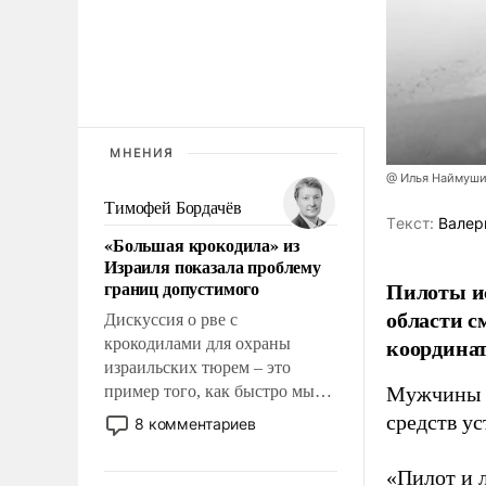
МНЕНИЯ
@ Илья Наймуши
Тимофей Бордачёв
Tекст:
Валер
«Большая крокодила» из
Израиля показала проблему
границ допустимого
Пилоты ис
области с
Дискуссия о рве с
координат
крокодилами для охраны
израильских тюрем – это
пример того, как быстро мы
Мужчины п
двигаемся по пути
средств ус
8 комментариев
революционных изменений.
То, что несколько лет назад
«Пилот и 