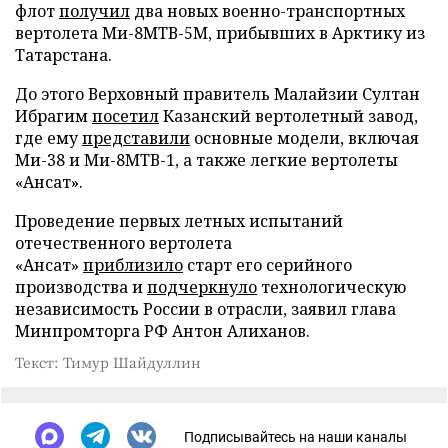
флот
получил
два новых военно-транспортных
вертолета Ми-8МТВ-5М, прибывших в Арктику из
Татарстана.
До этого Верховный правитель Малайзии Султан
Ибрагим
посетил
Казанский вертолетный завод,
где ему
представили
основные модели, включая
Ми-38 и Ми-8МТВ-1, а также легкие вертолеты
«Ансат».
Проведение первых летных испытаний
отечественного вертолета
«Ансат»
приблизило
старт его серийного
производства и
подчеркнуло
технологическую
независимость России в отрасли, заявил глава
Минпромторга РФ Антон Алиханов.
Текст: Тимур Шайдуллин
Подписывайтесь на наши каналы