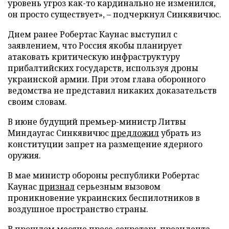
уровень угроз как-то кардинально не изменился,
он просто существует», – подчеркнул Синкявичюс.
Днем ранее Робертас Каунас выступил с
заявлением, что Россия якобы планирует
атаковать критическую инфраструктуру
прибалтийских государств, используя дроны
украинской армии. При этом глава оборонного
ведомства не представил никаких доказательств
своим словам.
В июне будущий премьер-министр Литвы
Миндаугас Синкявичюс
предложил
убрать из
конституции запрет на размещение ядерного
оружия.
В мае министр обороны республики Робертас
Каунас
признал
серьезным вызовом
проникновение украинских беспилотников в
воздушное пространство страны.
В прошлом месяце пресс-секретарь президента