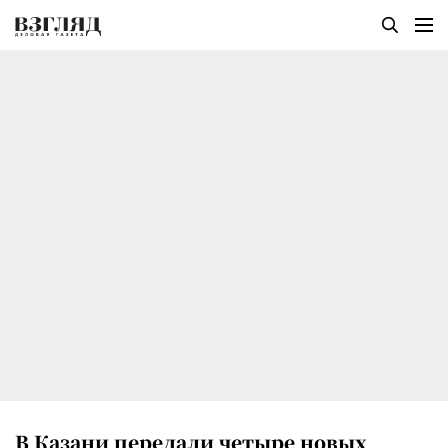
В Казани передали четыре новых