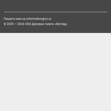
Пишите нам на
information@vz.ru
© 2005 — 2026 ООО Деловая газета «Взгляд»